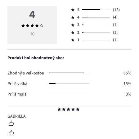
4
5
(13)
Hodnotenie
4
(4)
5,
Hodnotenie
počet
3
(1)
Priemerné
4,
Hodnotenie
hlasov
hodnotenie
počet
2
(1)
3,
20
Hodnotenie
13.
4
hlasov
počet
1
(1)
2,
Hodnotenie
4.
hlasov
počet
1,
1.
hlasov
počet
Produkt bol ohodnotený ako:
1.
hlasov
1.
Zhodný s veľkosťou
85%
Príliš veľká
15%
Príliš malá
0%
Hodnotenie
5
GABRIELA