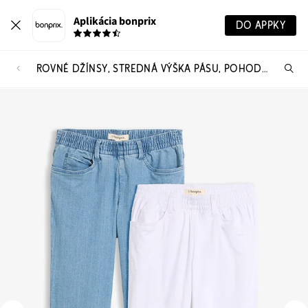
Aplikácia bonprix
DO APPKY
ROVNÉ DŽÍNSY, STREDNÁ VÝŠKA PÁSU, POHODLNÝ PÁS (2 KS V BALENÍ)
Hľ
pr