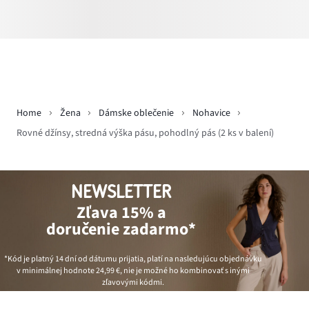
Home
Žena
Dámske oblečenie
Nohavice
Rovné džínsy, stredná výška pásu, pohodlný pás (2 ks v balení)
NEWSLETTER
Zľava 15% a
doručenie zadarmo*
*Kód je platný 14 dní od dátumu prijatia, platí na nasledujúcu objednávku
v minimálnej hodnote
24,99 €
, nie je možné ho kombinovať s inými
zľavovými kódmi.