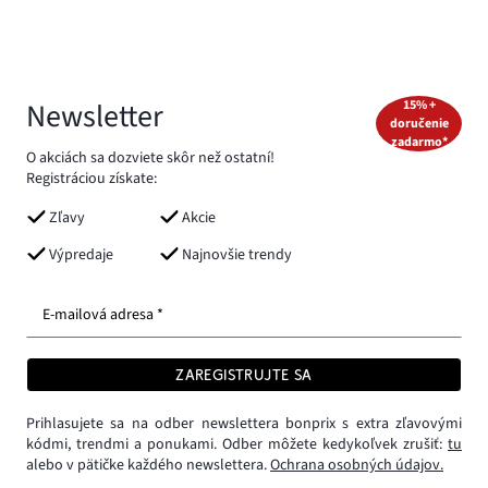
Newsletter
15% +
doručenie
zadarmo*
O akciách sa dozviete skôr než ostatní!
Registráciou získate:
Zľavy
Akcie
Výpredaje
Najnovšie trendy
E-mailová adresa *
ZAREGISTRUJTE SA
Prihlasujete sa na odber newslettera bonprix s extra zľavovými
kódmi, trendmi a ponukami. Odber môžete kedykoľvek zrušiť:
tu
alebo v pätičke každého newslettera.
Ochrana osobných údajov.