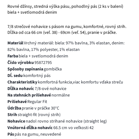
Rovné džínsy, stredná výška pásu, pohodlný pás (2 ks v balení)
biela + svetlomodrá denim
7/8 strečové nohavice s pásom na gumu, komfortné, rovný strih.
Dĺžka od cca 66 cm (veľ. 38) - 69cm (veľ. 54), pranie v práčke.
Materiál
Vrchný materiál: biela: 97% bavlna, 3% elastan, denim:
82% bavlna, 17% polyester, 1% elastan
Farba
biela + svetlomodrá denim
Číslo výrobku
95872795
Spôsoby zapínania
gombička
Dĺ. sedu
komfortný pás
Charakteristiky
komfortná funkcia,viac komfortu vďaka streču
Dĺžka nohavíc
7/8-ové nohavice
Na stehnách priliehavé
normálne
Priliehavé
Regular Fit
Údržba
pranie v práčke 30°C
Strih
straight-fit (rovný strih)
Nohavice
nadol rovno strihané nohavice (straight leg)
Vnútorná dĺžka nohavíc
66.5 cm vo veľkosti 42
Pás
pás na gumu, neuvedené