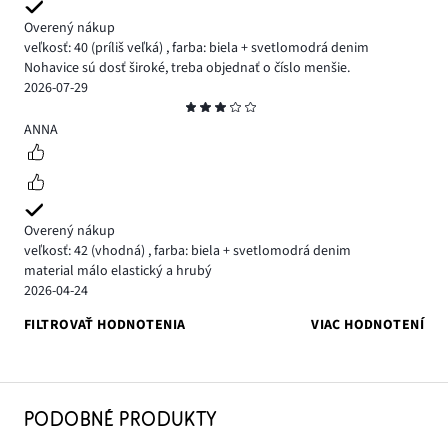
Overený nákup
veľkosť: 40
(príliš veľká)
,
farba: biela + svetlomodrá denim
Nohavice sú dosť široké, treba objednať o číslo menšie.
2026-07-29
Hodnotenie
3
ANNA
Overený nákup
veľkosť: 42
(vhodná)
,
farba: biela + svetlomodrá denim
material málo elastický a hrubý
2026-04-24
FILTROVAŤ HODNOTENIA
VIAC HODNOTENÍ
PODOBNÉ PRODUKTY