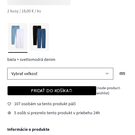
2 kusy | 18,00 € / ks
biela + svetlomodrá denim
Vybrať veľkosť
[node-product-
PRIDAŤ DO KOŠÍKA
wishlist]
107 osobám sa tento produkt páči
5 osôb si prezrelo tento produkt v priebehu 24h
Informácie o produkte