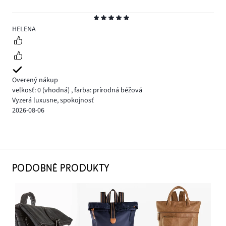
Hodnotenie
5
HELENA
Overený nákup
veľkosť: 0
(vhodná)
,
farba: prírodná béžová
Vyzerá luxusne, spokojnosť
2026-08-06
PODOBNÉ PRODUKTY