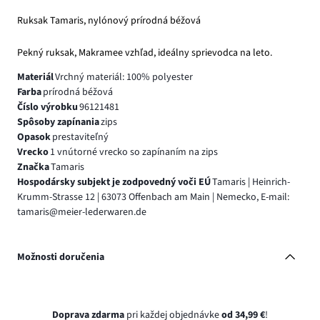
Ruksak Tamaris, nylónový prírodná béžová
Pekný ruksak, Makramee vzhľad, ideálny sprievodca na leto.
Materiál
Vrchný materiál: 100% polyester
Farba
prírodná béžová
Číslo výrobku
96121481
Spôsoby zapínania
zips
Opasok
prestaviteľný
Vrecko
1 vnútorné vrecko so zapínaním na zips
Značka
Tamaris
Hospodársky subjekt je zodpovedný voči EÚ
Tamaris | Heinrich-
Krumm-Strasse 12 | 63073 Offenbach am Main | Nemecko, E-mail:
tamaris@meier-lederwaren.de
Možnosti doručenia
Doprava zdarma
pri každej objednávke
od 34,99 €
!