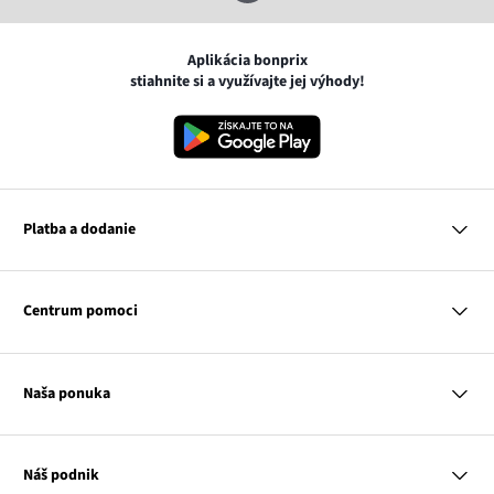
Aplikácia bonprix
stiahnite si a využívajte jej výhody!
Platba a dodanie
MasterCard
VISA
Centrum pomoci
Google pay
Apple pay
Otázky a odpovede
Platba a dodanie
Naša ponuka
Slovenská pošta
Vrátenie a reklamácia
Tabuľka veľkostí
Platba na dobierku
Žena
Klub bonprix
Muž
Katalóg
Náš podnik
Dieťa