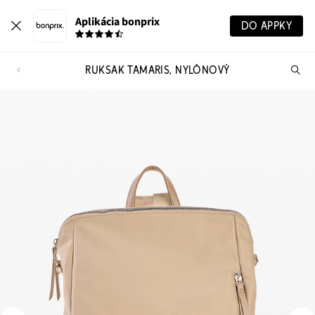
Aplikácia bonprix
DO APPKY
RUKSAK TAMARIS, NYLÓNOVÝ
Hľ
pr