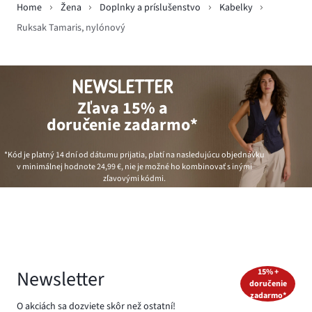
Home
Žena
Doplnky a príslušenstvo
Kabelky
Ruksak Tamaris, nylónový
NEWSLETTER
Zľava 15% a
doručenie zadarmo*
*Kód je platný 14 dní od dátumu prijatia, platí na nasledujúcu objednávku
v minimálnej hodnote
24,99 €
, nie je možné ho kombinovať s inými
zľavovými kódmi.
Newsletter
15% +
doručenie
zadarmo*
O akciách sa dozviete skôr než ostatní!