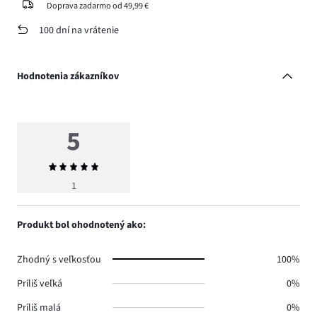
Doprava zadarmo od 49,99 €
100 dní na vrátenie
Hodnotenia zákazníkov
5
Priemerné
hodnotenie
1
5
Produkt bol ohodnotený ako:
Zhodný s veľkosťou
100%
Príliš veľká
0%
Príliš malá
0%