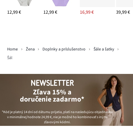
12,99 €
12,99 €
16,99 €
39,99 €
Home
Žena
Doplnky a príslušenstvo
Šále a šatky
Šál
NEWSLETTER
Zľava 15% a
doručenie zadarmo*
*Kód je platný 14 dní od dátumu prijatia, platí na nasledujúcu objednávku
v minimálnej hodnote
24,99 €
, nie je možné ho kombinovať s inými
zľavovými kódmi.