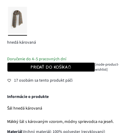
hnedá károvaná
Doručenie do 4–5 pracovných dní
[node-product-
PRIDAŤ DO KOŠÍKA
wishlist]
17 osobám sa tento produkt páči
Informácie o produkte
Šál hnedá károvaná
Mäkký šál s károvaným vzorom, módny sprievodca na jeseň.
Materiál
Vrchný materiál: 100% polyester (recyklovaný)