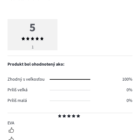
5
Priemerné
hodnotenie
1
5
Produkt bol ohodnotený ako:
Zhodný s veľkosťou
100%
Príliš veľká
0%
Príliš malá
0%
Hodnotenie
5
EVA