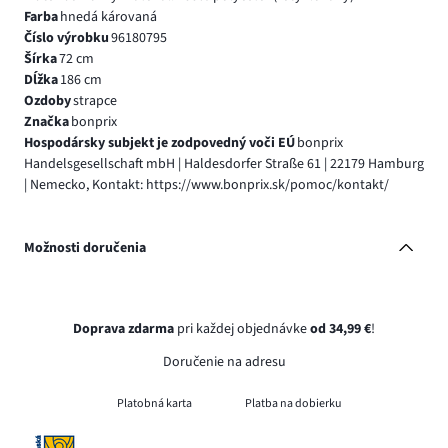
Farba
hnedá károvaná
Číslo výrobku
96180795
Šírka
72 cm
Dĺžka
186 cm
Ozdoby
strapce
Značka
bonprix
Hospodársky subjekt je zodpovedný voči EÚ
bonprix
Handelsgesellschaft mbH | Haldesdorfer Straße 61 | 22179 Hamburg
| Nemecko, Kontakt: https://www.bonprix.sk/pomoc/kontakt/
Možnosti doručenia
Doprava zdarma
pri každej objednávke
od 34,99 €
!
Doručenie na adresu
Platobná karta
Platba na dobierku