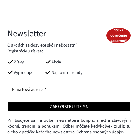
Newsletter
15% +
doručenie
zadarmo*
O akciách sa dozviete skôr než ostatní!
Registráciou získate:
Zľavy
Akcie
Výpredaje
Najnovšie trendy
E-mailová adresa *
ZAREGISTRUJTE SA
Prihlasujete sa na odber newslettera bonprix s extra zľavovými
kódmi, trendmi a ponukami. Odber môžete kedykoľvek zrušiť:
tu
alebo v pätičke každého newslettera.
Ochrana osobných údajov.