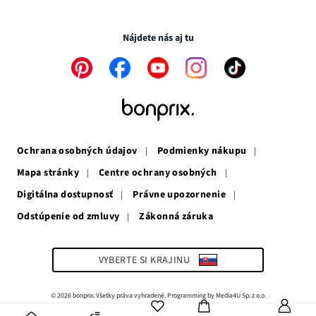
novom
otvorí
v
Transakcie a platby sú bezpečné so SSL spojením.
okne
v
novom
novom
okne
Nájdete nás aj tu
okne
Odkaz
Odkaz
Odkaz
Odkaz
Odkaz
sa
sa
sa
sa
sa
otvorí
otvorí
otvorí
otvorí
otvorí
v
v
v
v
v
novom
novom
novom
novom
novom
okne
okne
okne
okne
okne
Ochrana osobných údajov
Podmienky nákupu
Mapa stránky
Centre ochrany osobných
Digitálna dostupnosť
Právne upozornenie
Odstúpenie od zmluvy
Zákonná záruka
Odkaz
sa
otvorí
v
VYBERTE SI KRAJINU
novom
okne
© 2026 bonprix. Všetky práva vyhradené. Programming by Media4U Sp. z o.o.