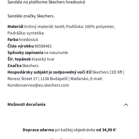
Sandále na platforme Skechers hnedosivá
Sandále značky Skechers.
Materiál
Vrchný materiál: textil; Podšívka: 100% polyester;
Podrážka: syntetika
Farba
hnedosivá
Číslo výrobku
96588481
Spôsoby zapínania
na nasunutie
Šír. topánok
klasický tvar
Značka
Skechers
Hospodársky subjekt je zodpovedný voči EÚ
Skechers CEE Kft |
Revesz Street 27 | 1138 Budapešť | Maďarsko, E-mail:
Kundenservice@eu.skechers.com
Možnosti doručenia
Doprava zdarma
pri každej objednávke
od 34,99 €
!