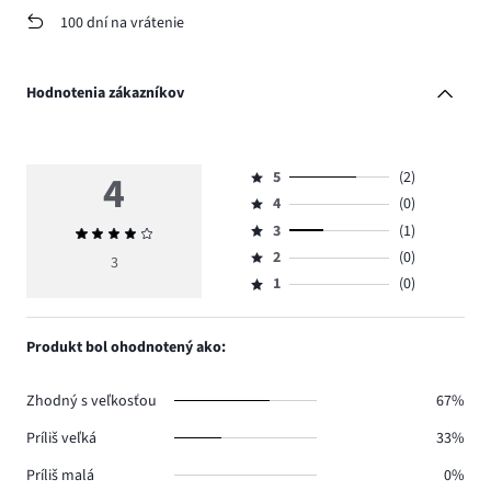
100 dní na vrátenie
Hodnotenia zákazníkov
4
5
(2)
Hodnotenie
4
(0)
5,
Hodnotenie
počet
3
(1)
Priemerné
4,
Hodnotenie
hlasov
hodnotenie
počet
2
(0)
3,
3
Hodnotenie
2.
4
hlasov
počet
1
(0)
2,
Hodnotenie
0.
hlasov
počet
1,
1.
hlasov
počet
Produkt bol ohodnotený ako:
0.
hlasov
0.
Zhodný s veľkosťou
67%
Príliš veľká
33%
Príliš malá
0%