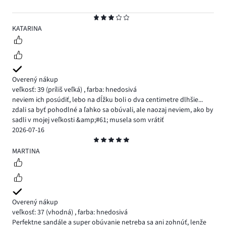
Hodnotenie
3
KATARINA
Overený nákup
veľkosť: 39
(príliš veľká)
,
farba: hnedosivá
neviem ich posúdiť, lebo na dĺžku boli o dva centimetre dlhšie...
zdali sa byť pohodlné a ľahko sa obúvali, ale naozaj neviem, ako by
sadli v mojej veľkosti &amp;#61; musela som vrátiť
2026-07-16
Hodnotenie
5
MARTINA
Overený nákup
veľkosť: 37
(vhodná)
,
farba: hnedosivá
Perfektne sandále a super obúvanie netreba sa ani zohnúť, lenže