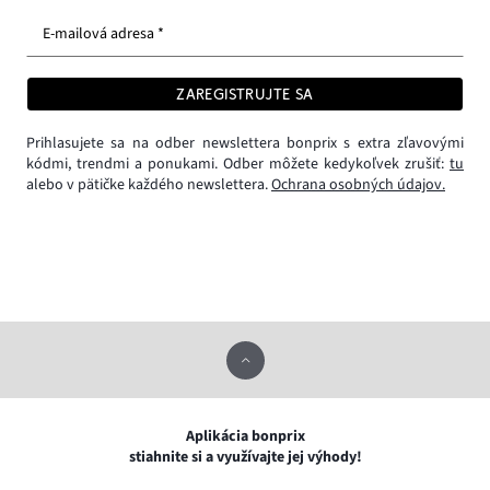
E-mailová adresa *
ZAREGISTRUJTE SA
Prihlasujete sa na odber newslettera bonprix s extra zľavovými
kódmi, trendmi a ponukami. Odber môžete kedykoľvek zrušiť:
tu
alebo v pätičke každého newslettera.
Ochrana osobných údajov.
Aplikácia bonprix
stiahnite si a využívajte jej výhody!