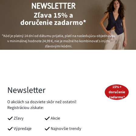
NEWSLETTER
Zľava 15% a
doručenie zadarmo*
*Kód je platný 14 dní od dátumu prijatia, platí na nasledujúcu objednávku
v minimálnej hodnote
24,99 €
, nie je možné ho kombinovať s inými
zľavovými kódmi.
Newsletter
15% +
doručenie
zadarmo*
O akciách sa dozviete skôr než ostatní!
Registráciou získate:
Zľavy
Akcie
Výpredaje
Najnovšie trendy