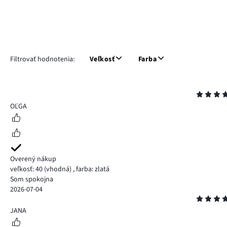
Filtrovať hodnotenia:
Veľkosť
Farba
Hodnotenie
5
OĽGA
Overený nákup
veľkosť: 40
(vhodná)
,
farba: zlatá
Som spokojna
2026-07-04
Hodnotenie
5
JANA