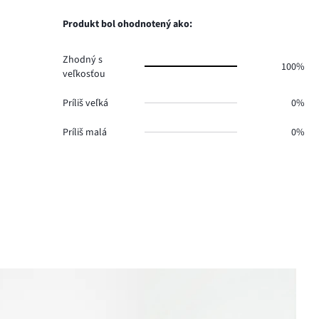
0.
hlasov
počet
0.
hlasov
Produkt bol ohodnotený ako:
0.
Zhodný s
100%
veľkosťou
Príliš veľká
0%
Príliš malá
0%