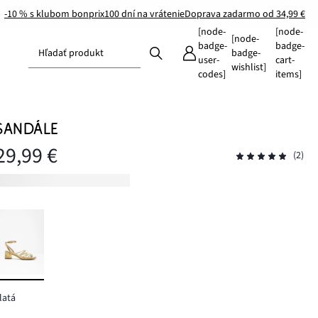
-10 % s klubom bonprix
100 dní na vrátenie
Doprava zadarmo od 34,99 €
[node-
[node-
[node-
badge-
badge-
Hľadať produkt
badge-
user-
cart-
wishlist]
codes]
items]
SANDÁLE
29,99 €
(2)
latá