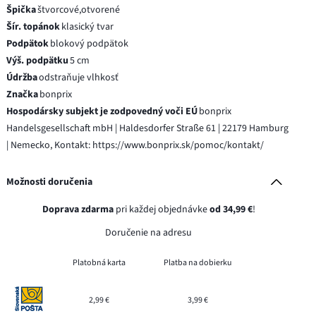
Špička
štvorcové,otvorené
Šír. topánok
klasický tvar
Podpätok
blokový podpätok
Výš. podpätku
5 cm
Údržba
odstraňuje vlhkosť
Značka
bonprix
Hospodársky subjekt je zodpovedný voči EÚ
bonprix
Handelsgesellschaft mbH | Haldesdorfer Straße 61 | 22179 Hamburg
| Nemecko, Kontakt: https://www.bonprix.sk/pomoc/kontakt/
Možnosti doručenia
Doprava zdarma
pri každej objednávke
od 34,99 €
!
Doručenie na adresu
Platobná karta
Platba na dobierku
2,99 €
3,99 €