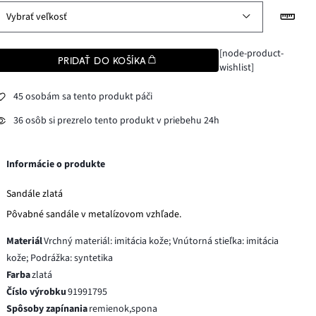
Vybrať veľkosť
[node-product-
PRIDAŤ DO KOŠÍKA
wishlist]
45 osobám sa tento produkt páči
36 osôb si prezrelo tento produkt v priebehu 24h
Informácie o produkte
Sandále zlatá
Pôvabné sandále v metalízovom vzhľade.
Materiál
Vrchný materiál: imitácia kože; Vnútorná stieľka: imitácia
kože; Podrážka: syntetika
Farba
zlatá
Číslo výrobku
91991795
Spôsoby zapínania
remienok,spona