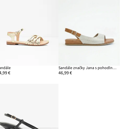
andále
Sandále značky Jana s pohodlnou šírkou
4,99 €
46,99 €