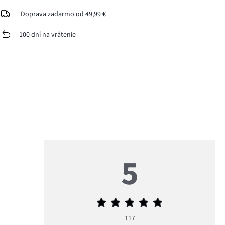
Doprava zadarmo od 49,99 €
100 dní na vrátenie
5
Priemerné
hodnotenie
117
5