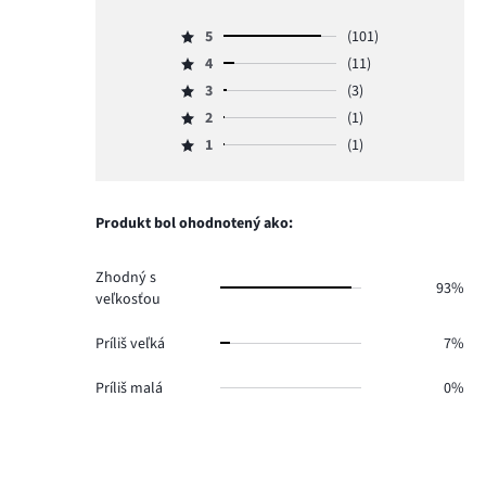
5
(101)
Hodnotenie
4
(11)
5,
Hodnotenie
počet
3
(3)
4,
Hodnotenie
hlasov
počet
2
(1)
3,
Hodnotenie
101.
hlasov
počet
1
(1)
2,
Hodnotenie
11.
hlasov
počet
1,
3.
hlasov
počet
1.
hlasov
Produkt bol ohodnotený ako:
1.
Zhodný s
93%
veľkosťou
Príliš veľká
7%
Príliš malá
0%