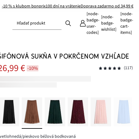
-10 % s klubom bonprix
100 dní na vrátenie
Doprava zadarmo od 34,99 €
[node-
[node-
[node-
badge-
badge-
Hľadať produkt
badge-
user-
cart-
wishlist]
codes]
items]
ŠIFÓNOVÁ SUKŇA V POKRČENOM VZHĽADE
26,99 €
-10%
(117)
svetlohnedá/pieskovo béžová bodkovaná