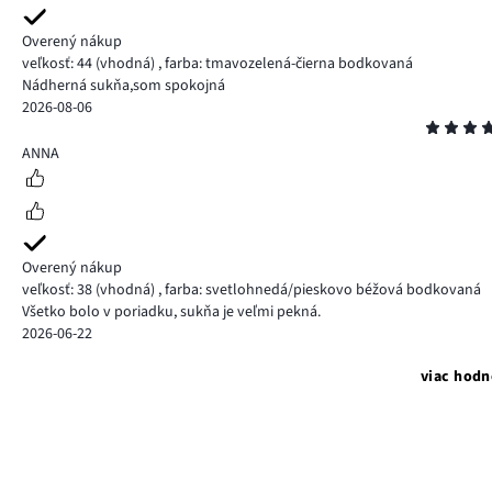
Overený nákup
veľkosť: 44
(vhodná)
,
farba: tmavozelená-čierna bodkovaná
Nádherná sukňa,som spokojná
2026-08-06
Hodnotenie
5
ANNA
Overený nákup
veľkosť: 38
(vhodná)
,
farba: svetlohnedá/pieskovo béžová bodkovaná
Všetko bolo v poriadku, sukňa je veľmi pekná.
2026-06-22
viac hodn