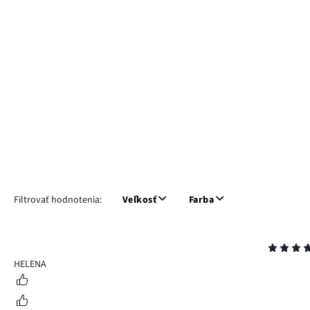
Filtrovať hodnotenia:
Veľkosť
Farba
Hodnotenie
5
HELENA