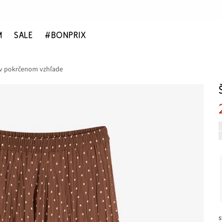
M
SALE
#BONPRIX
 v pokrčenom vzhľade