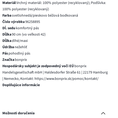
Materiál
Vrchný materiál: 100% polyester (recyklovaný); Podšívka:
100% polyester (recyklovaný)
Farba
svetlohnedá/pieskovo béžová bodkovaná
Číslo výrobku
96258895
Dĺ. sedu
komfortný pás
Dĺžka
90 cm (vo veľkosti 42)
Dĺžka
dlhé/maxi
Údržba
nežehliť
Pás
pohodlný pás
Značka
bonprix
Hospodársky subjekt je zodpovedný voči EÚ
bonprix
Handelsgesellschaft mbH | Haldesdorfer Straße 61 | 22179 Hamburg
| Nemecko, Kontakt: https://www.bonprix.sk/pomoc/kontakt/
Doplňujúce informácie
Možnosti doručenia