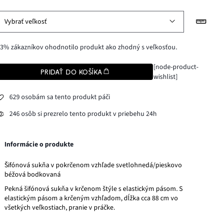
Vybrať veľkosť
3% zákazníkov ohodnotilo produkt ako zhodný s veľkosťou.
[node-product-
PRIDAŤ DO KOŠÍKA
wishlist]
629 osobám sa tento produkt páči
246 osôb si prezrelo tento produkt v priebehu 24h
Informácie o produkte
Šifónová sukňa v pokrčenom vzhľade svetlohnedá/pieskovo
béžová bodkovaná
Pekná šifónová sukňa v krčenom štýle s elastickým pásom. S
elastickým pásom a krčeným vzhľadom, dĺžka cca 88 cm vo
všetkých veľkostiach, pranie v práčke.