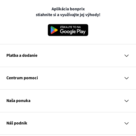
Aplikácia bonprix
stiahnite si a využívajte jej výhody!
Platba a dodanie
MasterCard
VISA
Centrum pomoci
Google pay
Apple pay
Otázky a odpovede
Platba a dodanie
Naša ponuka
Slovenská pošta
Vrátenie a reklamácia
Tabuľka veľkostí
Platba na dobierku
Žena
Klub bonprix
Muž
Katalóg
Náš podnik
Dieťa
Influencers
Dom
Kontakt