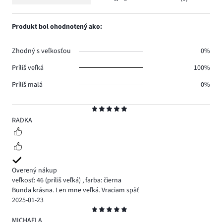
2,
Hodnotenie
0.
hlasov
počet
1,
0.
hlasov
počet
Produkt bol ohodnotený ako:
0.
hlasov
0.
Zhodný s veľkosťou
0%
Príliš veľká
100%
Príliš malá
0%
Hodnotenie
5
RADKA
Overený nákup
veľkosť: 46
(príliš veľká)
,
farba: čierna
Bunda krásna. Len mne veľká. Vraciam späť
2025-01-23
Hodnotenie
5
MICHAELA