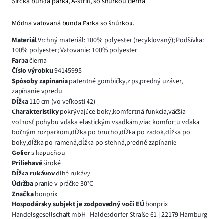
Široká bunda parka, A-strih, so šnúrkou čierna
Módna vatovaná bunda Parka so šnúrkou.
Materiál
Vrchný materiál: 100% polyester (recyklovaný); Podšívka:
100% polyester; Vatovanie: 100% polyester
Farba
čierna
Číslo výrobku
94145995
Spôsoby zapínania
patentné gombičky,zips,predný uzáver,
zapínanie vpredu
Dĺžka
110 cm (vo veľkosti 42)
Charakteristiky
pokrývajúce boky,komfortná funkcia,väčšia
voľnosť pohybu vďaka elastickým vsadkám,viac komfortu vďaka
bočným rozparkom,dĺžka po brucho,dĺžka po zadok,dĺžka po
boky,dĺžka po ramená,dĺžka po stehná,predné zapínanie
Golier
s kapucňou
Priliehavé
široké
Dĺžka rukávov
dlhé rukávy
Údržba
pranie v práčke 30°C
Značka
bonprix
Hospodársky subjekt je zodpovedný voči EÚ
bonprix
Handelsgesellschaft mbH | Haldesdorfer Straße 61 | 22179 Hamburg