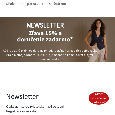
Široká bunda parka, A-strih, so šnúrkou
NEWSLETTER
Zľava 15% a
doručenie zadarmo*
*Kód je platný 14 dní od dátumu prijatia, platí na nasledujúcu objednávku
v minimálnej hodnote
24,99 €
, nie je možné ho kombinovať s inými
zľavovými kódmi.
Newsletter
15% +
doručenie
zadarmo*
O akciách sa dozviete skôr než ostatní!
Registráciou získate: