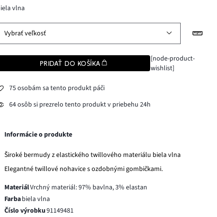
iela vlna
Vybrať veľkosť
[node-product-
PRIDAŤ DO KOŠÍKA
wishlist]
75 osobám sa tento produkt páči
64 osôb si prezrelo tento produkt v priebehu 24h
Informácie o produkte
Široké bermudy z elastického twillového materiálu biela vlna
Elegantné twillové nohavice s ozdobnými gombičkami.
Materiál
Vrchný materiál: 97% bavlna, 3% elastan
Farba
biela vlna
Číslo výrobku
91149481