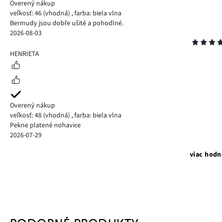
Overený nákup
veľkosť: 46
(vhodná)
,
farba: biela vlna
Bermudy jsou dobře ušité a pohodlné.
2026-08-03
Hodnotenie
5
HENRIETA
Overený nákup
veľkosť: 48
(vhodná)
,
farba: biela vlna
Pekne platené nohavice
2026-07-29
viac hodn