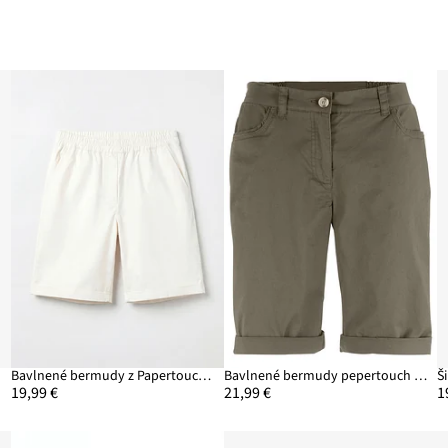
Bavlnené bermudy z Papertouch, z bavlneného mixu
Bavlnené bermudy pepertouch z bavlneného mixu
Š
19,99 €
21,99 €
1