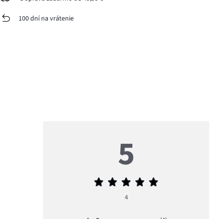
100 dní na vrátenie
5
Priemerné
hodnotenie
4
5