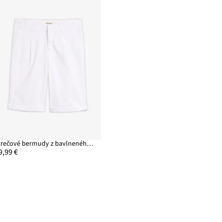
Strečové bermudy z bavlneného mixu
9,99 €