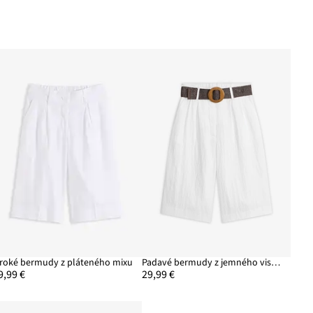
iroké bermudy z pláteného mixu
Padavé bermudy z jemného viskózového mixu
9,99 €
29,99 €