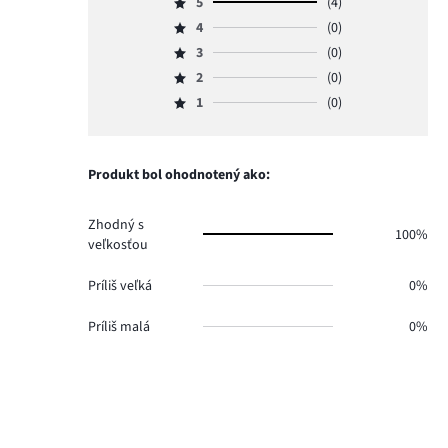
5
(4)
Hodnotenie
4
(0)
5,
Hodnotenie
počet
3
(0)
4,
Hodnotenie
hlasov
počet
2
(0)
3,
Hodnotenie
4.
hlasov
počet
1
(0)
2,
Hodnotenie
0.
hlasov
počet
1,
0.
hlasov
počet
0.
hlasov
Produkt bol ohodnotený ako:
0.
Zhodný s
100%
veľkosťou
Príliš veľká
0%
Príliš malá
0%