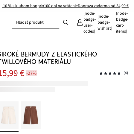
-10 % s klubom bonprix
100 dní na vrátenie
Doprava zadarmo od 34,99 €
[node-
[node-
[node-
badge-
badge-
Hľadať produkt
badge-
user-
cart-
wishlist]
codes]
items]
ŠIROKÉ BERMUDY Z ELASTICKÉHO
TWILLOVÉHO MATERIÁLU
15,99 €
-27%
(4)