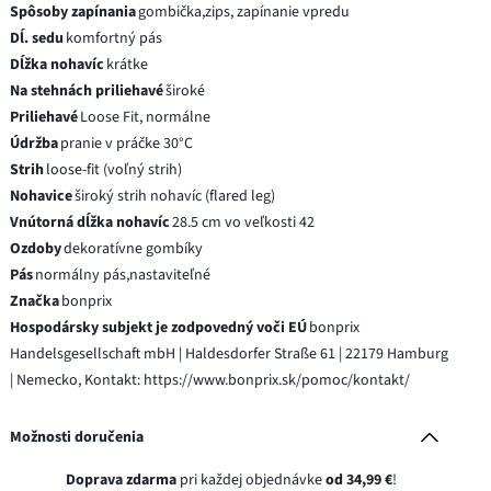
Spôsoby zapínania
gombička,zips, zapínanie vpredu
Dĺ. sedu
komfortný pás
Dĺžka nohavíc
krátke
Na stehnách priliehavé
široké
Priliehavé
Loose Fit, normálne
Údržba
pranie v práčke 30°C
Strih
loose-fit (voľný strih)
Nohavice
široký strih nohavíc (flared leg)
Vnútorná dĺžka nohavíc
28.5 cm vo veľkosti 42
Ozdoby
dekoratívne gombíky
Pás
normálny pás,nastaviteľné
Značka
bonprix
Hospodársky subjekt je zodpovedný voči EÚ
bonprix
Handelsgesellschaft mbH | Haldesdorfer Straße 61 | 22179 Hamburg
| Nemecko, Kontakt: https://www.bonprix.sk/pomoc/kontakt/
Možnosti doručenia
Doprava zdarma
pri každej objednávke
od 34,99 €
!