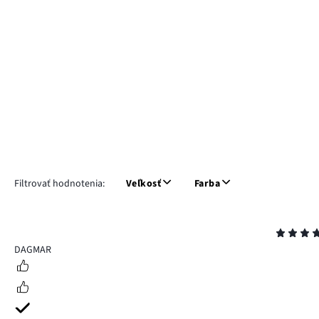
Filtrovať hodnotenia:
Veľkosť
Farba
Hodnotenie
5
DAGMAR