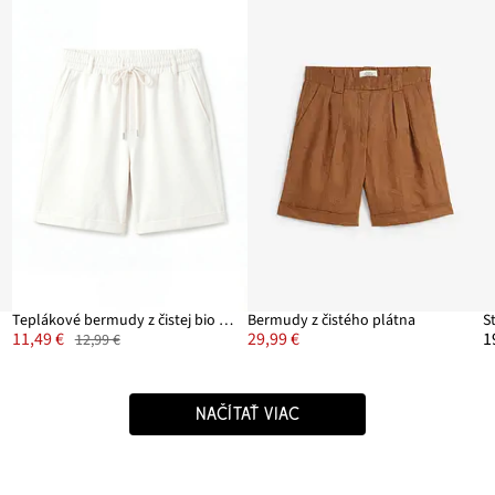
Teplákové bermudy z čistej bio bavlny
Bermudy z čistého plátna
11,49 €
29,99 €
1
12,99 €
NAČÍTAŤ VIAC