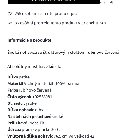
wishlist]
255 osobám sa tento produkt páči
36 osôb si prezrelo tento produkt v priebehu 24h
Informácie o produkte
Široké nohavice so štruktúrovým efektom rubínovo červená
Absolútny must-have kúsok.
Dĺžka
petite
Materiál
Vrchný materiál: 100% bavlna
Farba
rubínovo červená
Číslo výrobku
92558081
Dĺ. sedu
vysoké
Dĺžka nohavíc
dlhý
Na stehnách priliehavé
široké
Priliehavé
Loose Fit
Údržba
pranie v práčke 30°C
Vnútorná dĺžka nohavíc
76.5 cm vo veľkosti 42