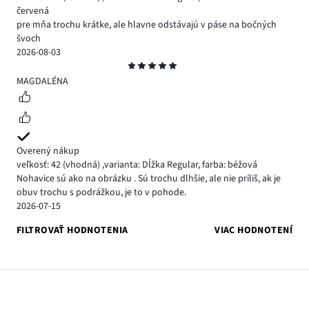
červená
pre mňa trochu krátke, ale hlavne odstávajú v páse na bočných
švoch
2026-08-03
Hodnotenie
5
MAGDALÉNA
Overený nákup
veľkosť: 42
(vhodná)
,
varianta: Dĺžka Regular,
farba: béžová
Nohavice sú ako na obrázku . Sú trochu dlhšie, ale nie príliš, ak je
obuv trochu s podrážkou, je to v pohode.
2026-07-15
FILTROVAŤ HODNOTENIA
VIAC HODNOTENÍ