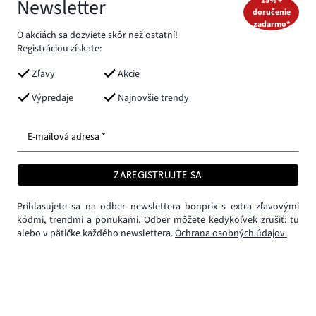
Newsletter
15% +
doručenie
zadarmo*
O akciách sa dozviete skôr než ostatní!
Registráciou získate:
Zľavy
Akcie
Výpredaje
Najnovšie trendy
E-mailová adresa *
ZAREGISTRUJTE SA
Prihlasujete sa na odber newslettera bonprix s extra zľavovými
kódmi, trendmi a ponukami. Odber môžete kedykoľvek zrušiť:
tu
alebo v pätičke každého newslettera.
Ochrana osobných údajov.