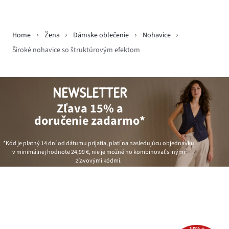
Home
Žena
Dámske oblečenie
Nohavice
Široké nohavice so štruktúrovým efektom
NEWSLETTER
Zľava 15% a
doručenie zadarmo*
*Kód je platný 14 dní od dátumu prijatia, platí na nasledujúcu objednávku
v minimálnej hodnote
24,99 €
, nie je možné ho kombinovať s inými
zľavovými kódmi.