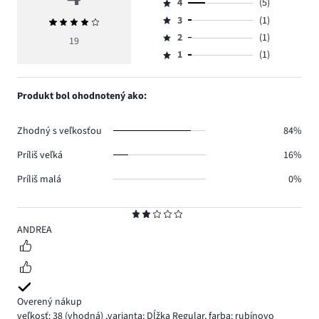
4
(5)
5,
Hodnotenie
počet
3
(1)
Priemerné
4,
Hodnotenie
hlasov
hodnotenie
počet
2
(1)
3,
19
Hodnotenie
11.
4
hlasov
počet
1
(1)
2,
Hodnotenie
5.
hlasov
počet
1,
1.
hlasov
počet
Produkt bol ohodnotený ako:
1.
hlasov
1.
Zhodný s veľkosťou
84%
Príliš veľká
16%
Príliš malá
0%
Hodnotenie
2
ANDREA
Overený nákup
veľkosť: 38
(vhodná)
,
varianta: Dĺžka Regular,
farba: rubínovo