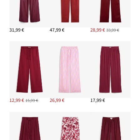
PRIDAŤ DO KOŠÍKA
Široké nohavice so štruktúrovým efektom
13,99 €
31,99 €
47,99 €
28,99 €
33,99 €
PRIDAŤ DO KOŠÍKA
Šľapky s prackou
22,99 €
PRIDAŤ DO KOŠÍKA
12,99 €
26,99 €
17,99 €
15,99 €