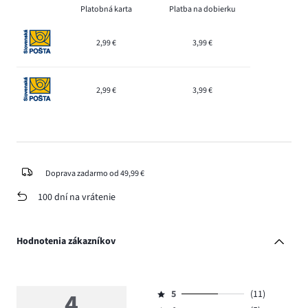
Platobná karta
Platba na dobierku
2,99 €
3,99 €
2,99 €
3,99 €
Doprava zadarmo od 49,99 €
100 dní na vrátenie
Hodnotenia zákazníkov
4
5
(11)
Hodnotenie