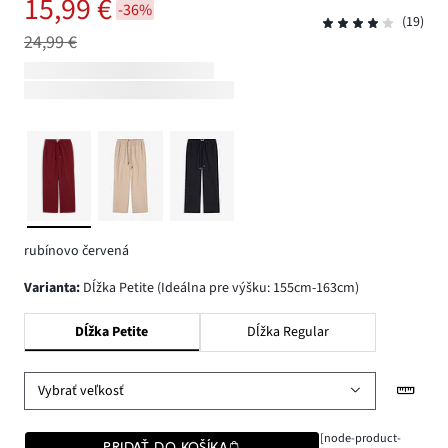
15,99 €
-36%
(19)
24,99 €
rubínovo červená
varianta
:
Dĺžka Petite (Ideálna pre výšku: 155cm-163cm)
Dĺžka Petite
Dĺžka Regular
Vybrať veľkosť
[node-product-
PRIDAŤ DO KOŠÍKA