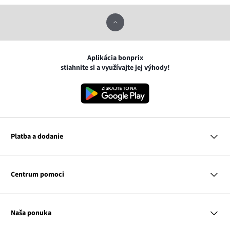
Aplikácia bonprix
stiahnite si a využívajte jej výhody!
Platba a dodanie
MasterCard
VISA
Centrum pomoci
Google pay
Apple pay
Otázky a odpovede
Platba a dodanie
Naša ponuka
Slovenská pošta
Vrátenie a reklamácia
Tabuľka veľkostí