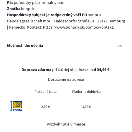
Pás
pohodlný pás,normálny pás
Značka
bonprix
Hospodársky subjekt je zodpovedný voči EÚ
bonprix
Handelsgesellschaft mbH | Haldesdorfer Straße 61 | 22179 Hamburg
| Nemecko, Kontakt: https://www.bonprix.sk/pomoc/kontakt/
Možnosti doručenia
Doprava zdarma
pri každej objednávke
od 34,99 €
!
Doručenie na adresu
Platobná karta
Platba na dobierku
2,99 €
3,99 €
Vyzdvihnutie v mieste