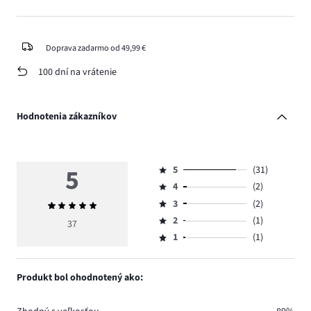
Doprava zadarmo od 49,99 €
100 dní na vrátenie
Hodnotenia zákazníkov
5
5
(31)
Hodnotenie
4
(2)
5,
Hodnotenie
počet
3
(2)
Priemerné
4,
Hodnotenie
hlasov
hodnotenie
počet
2
(1)
3,
37
Hodnotenie
31.
5
hlasov
počet
1
(1)
2,
Hodnotenie
2.
hlasov
počet
1,
2.
hlasov
počet
Produkt bol ohodnotený ako:
1.
hlasov
1.