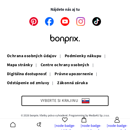
okne
v
novom
novom
okne
Nájdete nás aj tu
okne
Odkaz
Odkaz
Odkaz
Odkaz
Odkaz
sa
sa
sa
sa
sa
otvorí
otvorí
otvorí
otvorí
otvorí
v
v
v
v
v
novom
novom
novom
novom
novom
okne
okne
okne
okne
okne
Ochrana osobných údajov
Podmienky nákupu
Mapa stránky
Centre ochrany osobných
Digitálna dostupnosť
Právne upozornenie
Odstúpenie od zmluvy
Zákonná záruka
Odkaz
sa
otvorí
v
VYBERTE SI KRAJINU
novom
okne
© 2026 bonprix. Všetky práva vyhradené. Programming by Media4U Sp. z o.o.
[node-badge-
[node-badge-
[node-badge-