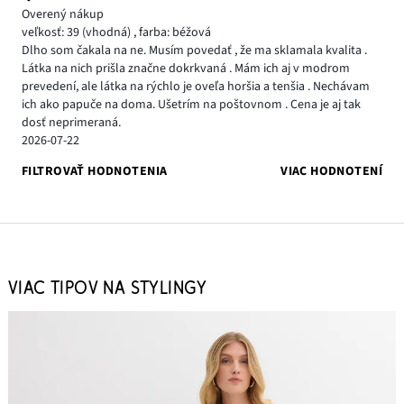
Overený nákup
veľkosť: 39
(vhodná)
,
farba: béžová
Dlho som čakala na ne. Musím povedať , že ma sklamala kvalita .
Látka na nich prišla značne dokrkvaná . Mám ich aj v modrom
prevedení, ale látka na rýchlo je oveľa horšia a tenšia . Nechávam
ich ako papuče na doma. Ušetrím na poštovnom . Cena je aj tak
dosť neprimeraná.
2026-07-22
FILTROVAŤ HODNOTENIA
VIAC HODNOTENÍ
VIAC TIPOV NA STYLINGY