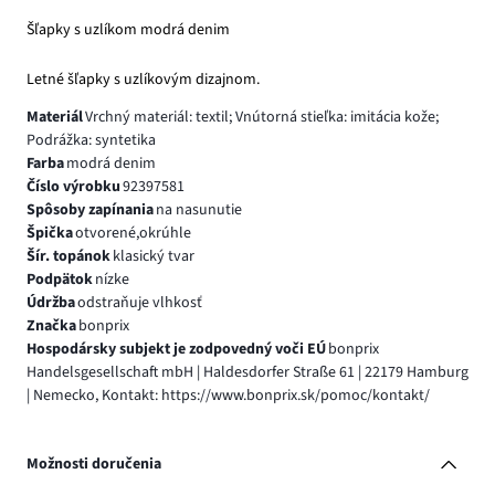
Šľapky s uzlíkom modrá denim
Letné šľapky s uzlíkovým dizajnom.
Materiál
Vrchný materiál: textil; Vnútorná stieľka: imitácia kože;
Podrážka: syntetika
Farba
modrá denim
Číslo výrobku
92397581
Spôsoby zapínania
na nasunutie
Špička
otvorené,okrúhle
Šír. topánok
klasický tvar
Podpätok
nízke
Údržba
odstraňuje vlhkosť
Značka
bonprix
Hospodársky subjekt je zodpovedný voči EÚ
bonprix
Handelsgesellschaft mbH | Haldesdorfer Straße 61 | 22179 Hamburg
| Nemecko, Kontakt: https://www.bonprix.sk/pomoc/kontakt/
Možnosti doručenia