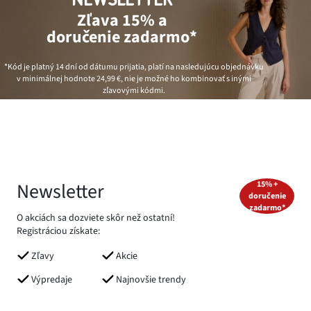
Zľava 15% a
doručenie zadarmo*
*Kód je platný 14 dní od dátumu prijatia, platí na nasledujúcu objednávku
v minimálnej hodnote
24,99 €
, nie je možné ho kombinovať s inými
zľavovými kódmi.
Newsletter
15% +
doručenie
zadarmo*
O akciách sa dozviete skôr než ostatní!
Registráciou získate:
Zľavy
Akcie
Výpredaje
Najnovšie trendy