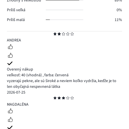
Zhodný s veľkosťou
89%
Príliš veľká
0%
Príliš malá
11%
Hodnotenie
2
ANDREA
Overený nákup
veľkosť: 40
(vhodná)
,
farba: červená
vyzerajú pekne, ale sú široké a neviem koľko vydržia, keďže je to
len obyčajná nespevnená látka
2026-07-25
Hodnotenie
3
MAGDALÉNA