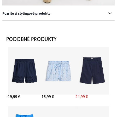
Pozrite si stylingové produkty
PODOBNÉ PRODUKTY
Prstene, 8 kusov, rôzne dizajny
11,99 €
PRIDAŤ DO KOŠÍKA
Vrúbkovaný športový top z čistej bio bavlny (2 ks v
balení)
19,99 €
16,99 €
24,99 €
11,99 €
-14%
PRIDAŤ DO KOŠÍKA