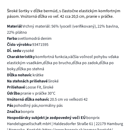
Široké šortky v dĺžke bermúd, s čiastočne elastickým komfortným
pásom. Vnútorná dĺžka vo veľ. 42 cca 20,5 cm, pranie v práčke.
Materiál
Vrchný materiál: 56% lyocell (verifikovaný), 22% bavlna,
22% plátno
Farba
svetlomodrá denim
Číslo výrobku
93471595
Dĺ. sedu
vysoké
Charakteristiky
komfortná funkcia,väčšia voľnosť pohybu vďaka
elastickým vsadkám,dĺžka po brucho,dĺžka po zadok,dĺžka po
boky,dĺžka po stehná
Dĺžka nohavíc
krátke
Na stehnách priliehavé
široké
Priliehavé
Loose Fit, široké
Údržba
pranie v práčke 30°C
Vnútorná dĺžka nohavíc
20.5 cm vo veľkosti 42
Pás
pohodlný pás,normálny pás
Značka
bonprix
Hospodársky subjekt je zodpovedný voči EÚ
bonprix
Handelsgesellschaft mbH | Haldesdorfer Straße 61 | 22179 Hamburg
| Nemecko, Kontakt: https://www.bonprix.sk/pomoc/kontakt/