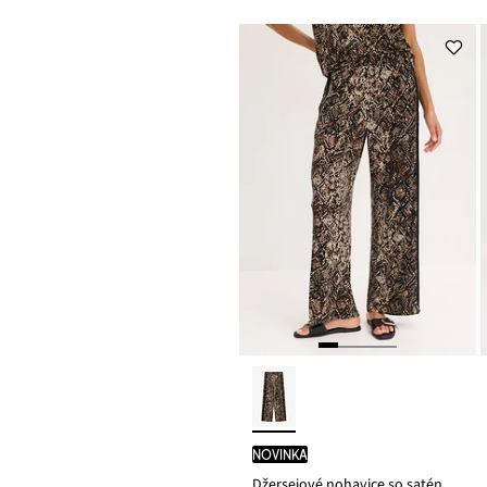
novinka
Džersejové nohavice so saténovou stuhou