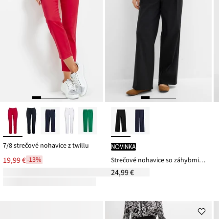
7/8 strečové nohavice z twillu
novinka
19,99 €
-13%
Strečové nohavice so záhybmi, z bengalínu
24,99 €