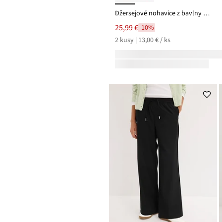
Džersejové nohavice z bavlny so strečom (2 ks)
25,99 €
-10%
2 kusy | 13,00 € / ks