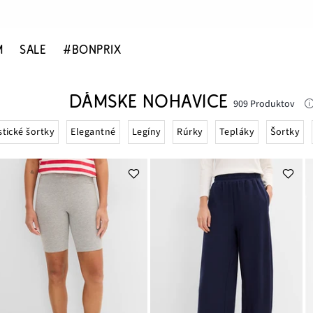
M
SALE
#BONPRIX
DÁMSKE NOHAVICE
909 Produktov
stické šortky
Elegantné
Legíny
Rúrky
Tepláky
Šortky