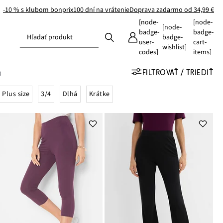
-10 % s klubom bonprix
100 dní na vrátenie
Doprava zadarmo od 34,99 €
[node-
[node-
[node-
badge-
badge-
Hľadať produkt
badge-
user-
cart-
wishlist]
codes]
items]
FILTROVAŤ / TRIEDIŤ
Plus size
3/4
Dlhá
Krátke