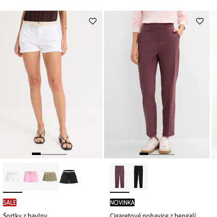
SALE
novinka
Šortky z bavlny
Cigaretové nohavice z bengalínu, kašírujú brucho