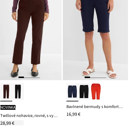
Bavlnené bermudy s komfortným pásom z bavlneného mixu
novinka
16,99 €
Twillové nohavice, rovné, s vysokým pásom
28,99 €