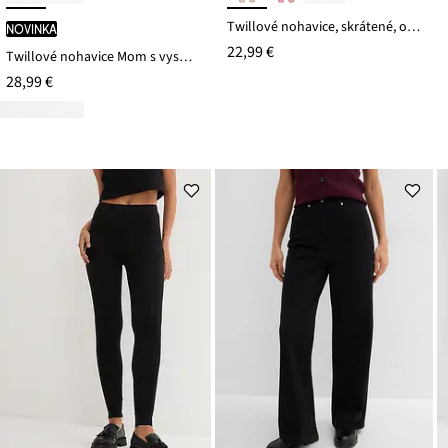
Twillové nohavice, skrátené, obnosený vzhľad
novinka
22,99 €
Twillové nohavice Mom s vysokým pásom
28,99 €