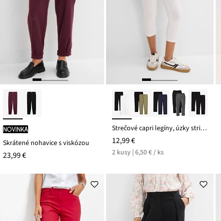
Strečové capri legíny, úzky strih (2 ks)
novinka
12,99 €
Skrátené nohavice s viskózou
2 kusy | 6,50 € / ks
23,99 €