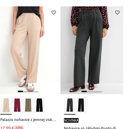
Palazzo nohavice z jemnej viskózy
novinka
17,99 €
-10%
Nohavice so záhybmi Punto di Roma