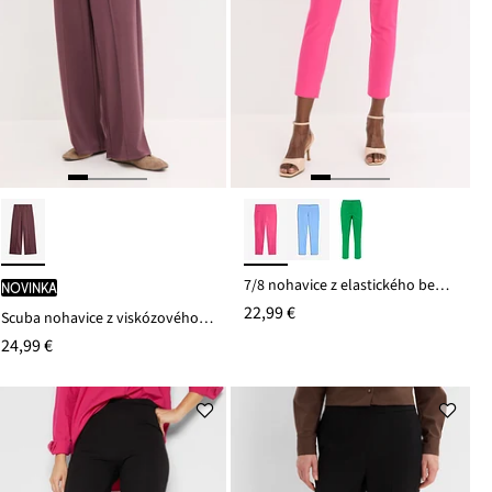
7/8 nohavice z elastického bengalínu
novinka
22,99 €
Scuba nohavice z viskózového mixu
24,99 €