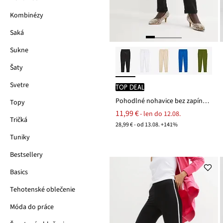
Kombinézy
Saká
Sukne
Šaty
Svetre
TOP DEAL
Pohodlné nohavice bez zapínania Punto di Roma
Topy
11,99 €
- len do 12.08.
Tričká
28,99 € - od 13.08. +141%
Tuniky
Bestsellery
Basics
Tehotenské oblečenie
Móda do práce