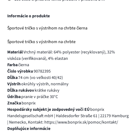
Informácie o produkte
Športové tričko s výstrihom na chrbte čierna
Športové tričko s výstrihom na chrbte
Materiál
Vrchný materiál: 64% polyester (recyklovaný), 32%
viskóza (verifikovaná), 4% elastan
Farba
čierna
Číslo výrobku
90782395
Dĺžka
74 cm (vo veľkosti 40/42)
Výstrih
okrúhly výstrih, normálny
Dĺžka rukávov
krátke rukávy
Údržba
pranie v práčke 30°C
Značka
bonprix
Hospodársky subjekt je zodpovedný voči EÚ
bonprix
Handelsgesellschaft mbH | Haldesdorfer Straße 61 | 22179 Hamburg
| Nemecko, Kontakt: https://www.bonprix.sk/pomoc/kontakt/
Doplňujúce informácie