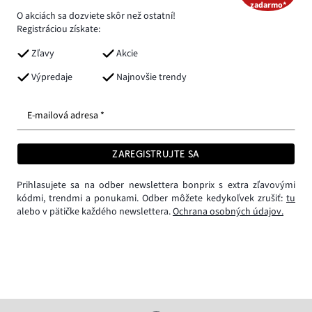
zadarmo*
O akciách sa dozviete skôr než ostatní!
Registráciou získate:
Zľavy
Akcie
Výpredaje
Najnovšie trendy
E-mailová adresa *
ZAREGISTRUJTE SA
Prihlasujete sa na odber newslettera bonprix s extra zľavovými
kódmi, trendmi a ponukami. Odber môžete kedykoľvek zrušiť:
tu
alebo v pätičke každého newslettera.
Ochrana osobných údajov.