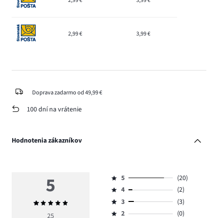
2,99 €
3,99 €
2,99 €
3,99 €
Doprava zadarmo od 49,99 €
100 dní na vrátenie
Hodnotenia zákazníkov
5
5
(20)
Hodnotenie
4
(2)
5,
Hodnotenie
počet
3
(3)
Priemerné
4,
Hodnotenie
hlasov
hodnotenie
počet
2
(0)
3,
25
Hodnotenie