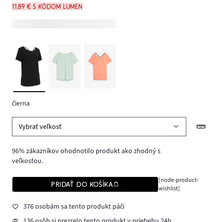
11,89 € s kódom LUMEN
čierna
Vybrať veľkosť
96% zákazníkov ohodnotilo produkt ako zhodný s
veľkosťou.
[node-product-
PRIDAŤ DO KOŠÍKA
wishlist]
376 osobám sa tento produkt páči
136 osôb si prezrelo tento produkt v priebehu 24h