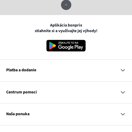
Aplikácia bonprix
stiahnite si a využívajte jej výhody!
Platba a dodanie
MasterCard
VISA
Centrum pomoci
Google pay
Apple pay
Otázky a odpovede
Platba a dodanie
Naša ponuka
Slovenská pošta
Vrátenie a reklamácia
Tabuľka veľkostí
Platba na dobierku
Žena
Klub bonprix