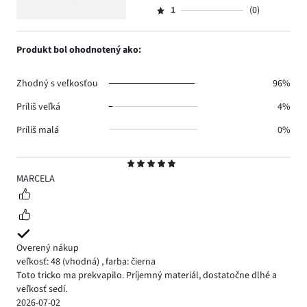
20.
5
hlasov
počet
1
(0)
2,
Hodnotenie
2.
hlasov
počet
1,
3.
hlasov
počet
Produkt bol ohodnotený ako:
0.
hlasov
0.
Zhodný s veľkosťou
96%
Príliš veľká
4%
Príliš malá
0%
Hodnotenie
5
MARCELA
Overený nákup
veľkosť: 48
(vhodná)
,
farba: čierna
Toto tricko ma prekvapilo. Príjemný materiál, dostatočne dlhé a
veľkosť sedí.
2026-07-02