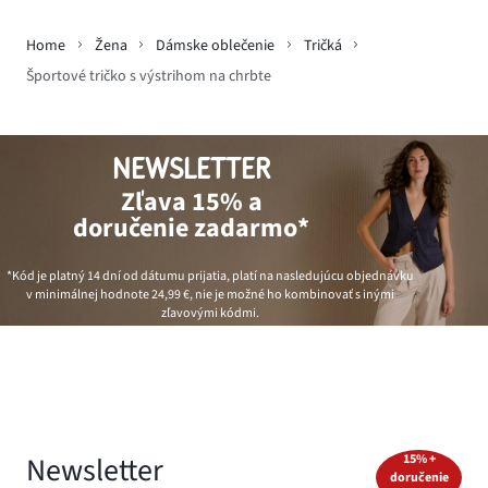
Home
Žena
Dámske oblečenie
Tričká
Športové tričko s výstrihom na chrbte
NEWSLETTER
Zľava 15% a
doručenie zadarmo*
*Kód je platný 14 dní od dátumu prijatia, platí na nasledujúcu objednávku
v minimálnej hodnote
24,99 €
, nie je možné ho kombinovať s inými
zľavovými kódmi.
Newsletter
15% +
doručenie