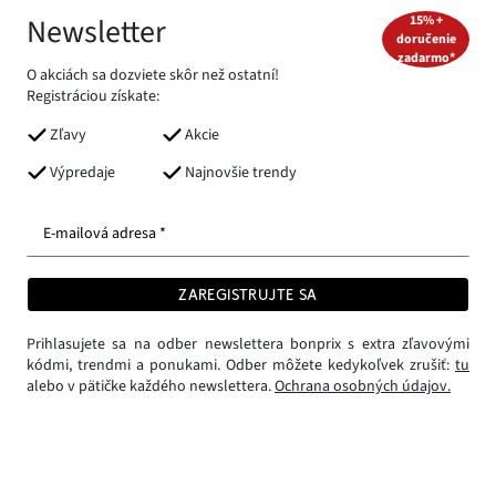
Newsletter
15% +
doručenie
zadarmo*
O akciách sa dozviete skôr než ostatní!
Registráciou získate:
Zľavy
Akcie
Výpredaje
Najnovšie trendy
E-mailová adresa *
ZAREGISTRUJTE SA
Prihlasujete sa na odber newslettera bonprix s extra zľavovými
kódmi, trendmi a ponukami. Odber môžete kedykoľvek zrušiť:
tu
alebo v pätičke každého newslettera.
Ochrana osobných údajov.