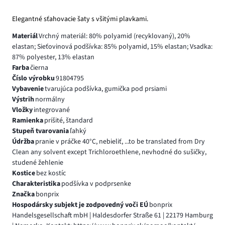
Elegantné sťahovacie šaty s všitými plavkami.
Materiál
Vrchný materiál: 80% polyamid (recyklovaný), 20%
elastan; Sieťovinová podšívka: 85% polyamid, 15% elastan; Vsadka:
87% polyester, 13% elastan
Farba
čierna
Číslo výrobku
91804795
Vybavenie
tvarujúca podšívka, gumička pod prsiami
Výstrih
normálny
Vložky
integrované
Ramienka
prišité, štandard
Stupeň tvarovania
ľahký
Údržba
pranie v práčke 40°C, nebieliť, ...to be translated from Dry
Clean any solvent except Trichloroethlene, nevhodné do sušičky,
studené žehlenie
Kostice
bez kostíc
Charakteristika
podšívka v podprsenke
Značka
bonprix
Hospodársky subjekt je zodpovedný voči EÚ
bonprix
Handelsgesellschaft mbH | Haldesdorfer Straße 61 | 22179 Hamburg