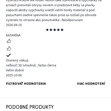
Vyzeratli krasne ale vobec neboli take stahovacie a vypchavky na
prsiach presvitali obrysy neviem si predstavit keby sa plavky
napocili akoby vypchavky svietili velmi tenky material a pod
pazuchami ziadne spevnenie takze prsia sa rozliali po obvode
vyzeralo to otrasne ako pneumatika . Neodporucam
2026-04-16
Hodnotenie
5
KATARÍNA
Overený nákup
veľkosť: 50
(vhodná)
,
farba: čierna
Veľmi dobré
2025-10-06
FILTROVAŤ HODNOTENIA
VIAC HODNOTENÍ
PODOBNÉ PRODUKTY