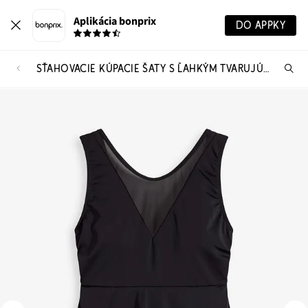
Aplikácia bonprix
DO APPKY
SŤAHOVACIE KÚPACIE ŠATY S ĽAHKÝM TVARUJÚCIM EFEKTOM
Hľ
pr