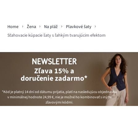
Home
Žena
Na pláž
Plavkové šaty
Sťahovacie kúpacie šaty s ľahkým tvarujúcim efektom
NEWSLETTER
Zľava 15% a
doručenie zadarmo*
*Kód je platný 14 dní od dátumu prijatia, platí na nasledujúcu objednávku
v minimálnej hodnote
24,99 €
, nie je možné ho kombinovať s inými
zľavovými kódmi.