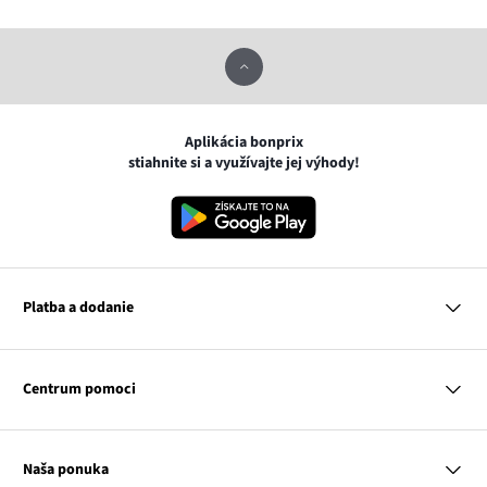
Aplikácia bonprix
stiahnite si a využívajte jej výhody!
Platba a dodanie
MasterCard
VISA
Centrum pomoci
Google pay
Apple pay
Otázky a odpovede
Platba a dodanie
Naša ponuka
Slovenská pošta
Vrátenie a reklamácia