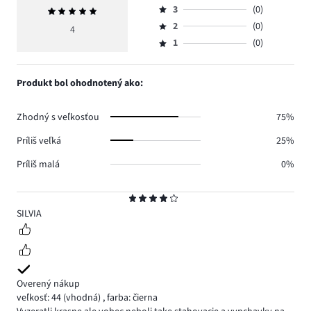
počet
3
(0)
Priemerné
4,
Hodnotenie
hlasov
hodnotenie
počet
2
(0)
3,
4
Hodnotenie
2.
5
hlasov
počet
1
(0)
2,
Hodnotenie
2.
hlasov
počet
1,
0.
hlasov
počet
Produkt bol ohodnotený ako:
0.
hlasov
0.
Zhodný s veľkosťou
75%
Príliš veľká
25%
Príliš malá
0%
Hodnotenie
4
SILVIA
Overený nákup
veľkosť: 44
(vhodná)
,
farba: čierna