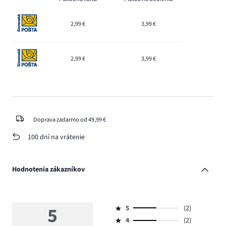
2,99 €
3,99 €
2,99 €
3,99 €
Doprava zadarmo od 49,99 €
100 dní na vrátenie
Hodnotenia zákazníkov
5
5
(2)
Hodnotenie
4
(2)
5,
Hodnotenie