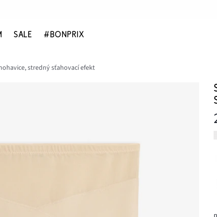
M
SALE
#BONPRIX
nohavice, stredný sťahovací efekt