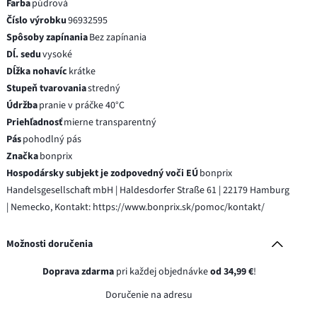
Farba
púdrová
Číslo výrobku
96932595
Spôsoby zapínania
Bez zapínania
Dĺ. sedu
vysoké
Dĺžka nohavíc
krátke
Stupeň tvarovania
stredný
Údržba
pranie v práčke 40°C
Priehľadnosť
mierne transparentný
Pás
pohodlný pás
Značka
bonprix
Hospodársky subjekt je zodpovedný voči EÚ
bonprix
Handelsgesellschaft mbH | Haldesdorfer Straße 61 | 22179 Hamburg
| Nemecko, Kontakt: https://www.bonprix.sk/pomoc/kontakt/
Možnosti doručenia
Doprava zdarma
pri každej objednávke
od 34,99 €
!
Doručenie na adresu