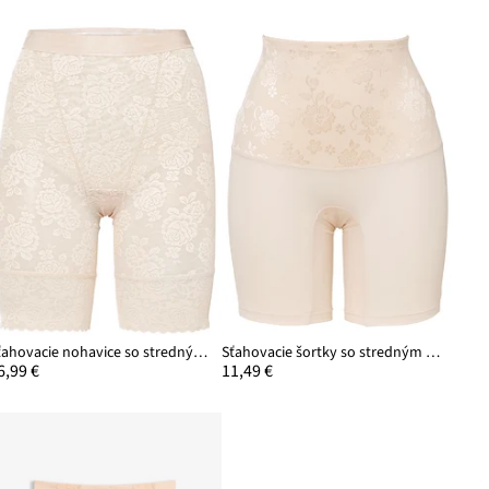
Sťahovacie nohavice so stredným tvarujúcim efektom
Sťahovacie šortky so stredným sťahovacím efektom
6,99 €
11,49 €