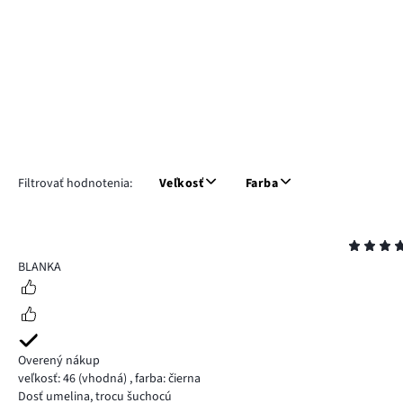
Filtrovať hodnotenia:
Veľkosť
Farba
Hodnotenie
5
BLANKA
Overený nákup
veľkosť: 46
(vhodná)
,
farba: čierna
Dosť umelina, trocu šuchocú