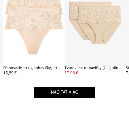
Sťahovacie string nohavičky, stredný tvarujúci efekt (2 ks)
Tvarovacie nohavičky (2 ks) silný tvarujúci efekt
16,99 €
17,98 €
7
NAČÍTAŤ VIAC