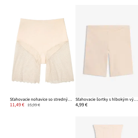
Sťahovacie nohavice so stredným tvarujúcim efektom
Sťahovacie šortky s hlbokým výstrihom na chrbáte
11,49 €
4,99 €
15,99 €