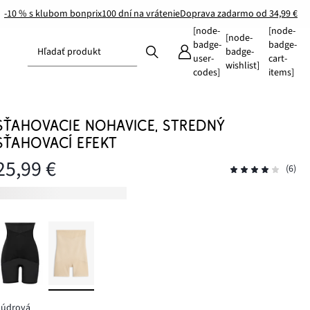
-10 % s klubom bonprix
100 dní na vrátenie
Doprava zadarmo od 34,99 €
[node-
[node-
[node-
badge-
badge-
Hľadať produkt
badge-
user-
cart-
wishlist]
codes]
items]
SŤAHOVACIE NOHAVICE, STREDNÝ
SŤAHOVACÍ EFEKT
25,99 €
(6)
púdrová