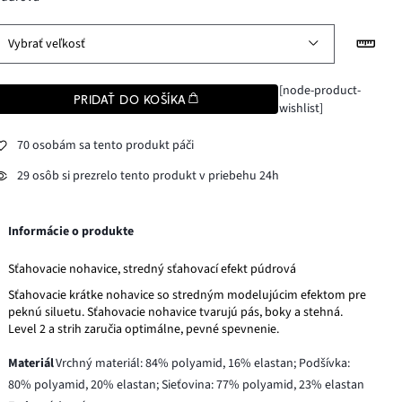
Vybrať veľkosť
[node-product-
PRIDAŤ DO KOŠÍKA
wishlist]
70 osobám sa tento produkt páči
29 osôb si prezrelo tento produkt v priebehu 24h
Informácie o produkte
Sťahovacie nohavice, stredný sťahovací efekt púdrová
Sťahovacie krátke nohavice so stredným modelujúcim efektom pre
peknú siluetu. Sťahovacie nohavice tvarujú pás, boky a stehná.
Level 2 a strih zaručia optimálne, pevné spevnenie.
Materiál
Vrchný materiál: 84% polyamid, 16% elastan; Podšívka:
80% polyamid, 20% elastan; Sieťovina: 77% polyamid, 23% elastan