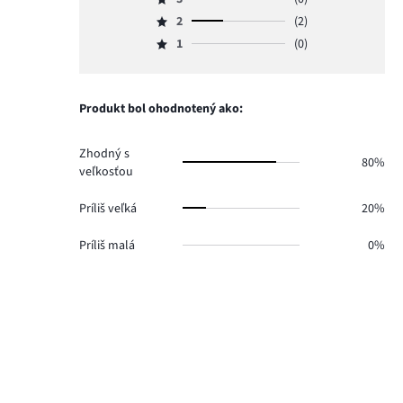
4,
Hodnotenie
hlasov
počet
2
(2)
3,
Hodnotenie
4.
hlasov
počet
1
(0)
2,
Hodnotenie
0.
hlasov
počet
1,
0.
hlasov
počet
2.
hlasov
Produkt bol ohodnotený ako:
0.
Zhodný s
80%
veľkosťou
Príliš veľká
20%
Príliš malá
0%