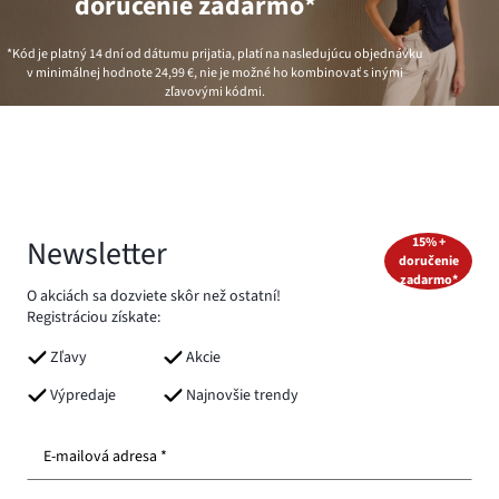
doručenie zadarmo*
*Kód je platný 14 dní od dátumu prijatia, platí na nasledujúcu objednávku
v minimálnej hodnote
24,99 €
, nie je možné ho kombinovať s inými
zľavovými kódmi.
Newsletter
15% +
doručenie
zadarmo*
O akciách sa dozviete skôr než ostatní!
Registráciou získate:
Zľavy
Akcie
Výpredaje
Najnovšie trendy
E-mailová adresa *