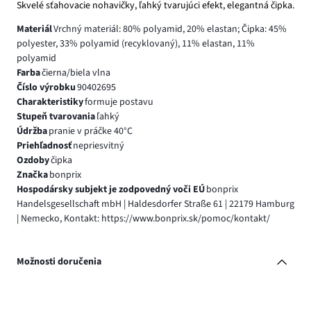
Skvelé sťahovacie nohavičky, ľahký tvarujúci efekt, elegantná čipka.
Materiál
Vrchný materiál: 80% polyamid, 20% elastan; Čipka: 45%
polyester, 33% polyamid (recyklovaný), 11% elastan, 11%
polyamid
Farba
čierna/biela vlna
Číslo výrobku
90402695
Charakteristiky
formuje postavu
Stupeň tvarovania
ľahký
Údržba
pranie v práčke 40°C
Priehľadnosť
nepriesvitný
Ozdoby
čipka
Značka
bonprix
Hospodársky subjekt je zodpovedný voči EÚ
bonprix
Handelsgesellschaft mbH | Haldesdorfer Straße 61 | 22179 Hamburg
| Nemecko, Kontakt: https://www.bonprix.sk/pomoc/kontakt/
Možnosti doručenia