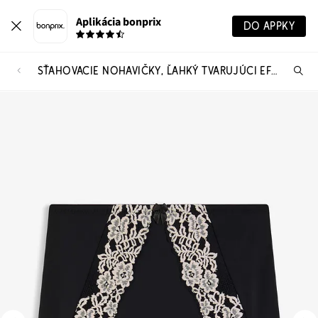
Aplikácia bonprix
DO APPKY
SŤAHOVACIE NOHAVIČKY, ĽAHKÝ TVARUJÚCI EFEKT
Hľ
pr