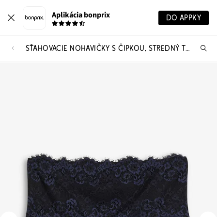
Aplikácia bonprix
DO APPKY
SŤAHOVACIE NOHAVIČKY S ČIPKOU, STREDNÝ TVARUJÚCI EFEKT
Hľ
pr