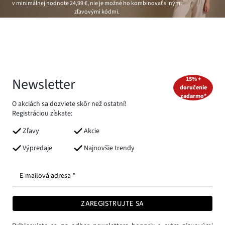
v minimálnej hodnote
24,99 €
, nie je možné ho kombinovať s inými
zľavovými kódmi.
Newsletter
15% +
doručenie
zadarmo*
O akciách sa dozviete skôr než ostatní!
Registráciou získate:
Zľavy
Akcie
Výpredaje
Najnovšie trendy
E-mailová adresa *
ZAREGISTRUJTE SA