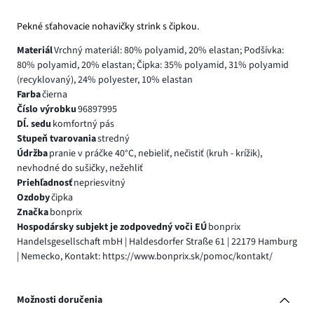
Pekné sťahovacie nohavičky strink s čipkou.
Materiál
Vrchný materiál: 80% polyamid, 20% elastan; Podšívka:
80% polyamid, 20% elastan; Čipka: 35% polyamid, 31% polyamid
(recyklovaný), 24% polyester, 10% elastan
Farba
čierna
Číslo výrobku
96897995
Dĺ. sedu
komfortný pás
Stupeň tvarovania
stredný
Údržba
pranie v práčke 40°C, nebieliť, nečistiť (kruh - krížik),
nevhodné do sušičky, nežehliť
Priehľadnosť
nepriesvitný
Ozdoby
čipka
Značka
bonprix
Hospodársky subjekt je zodpovedný voči EÚ
bonprix
Handelsgesellschaft mbH | Haldesdorfer Straße 61 | 22179 Hamburg
| Nemecko, Kontakt: https://www.bonprix.sk/pomoc/kontakt/
Možnosti doručenia