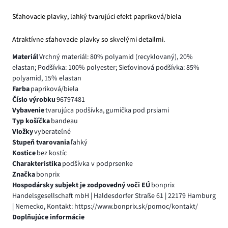
Sťahovacie plavky, ľahký tvarujúci efekt papriková/biela
Atraktívne sťahovacie plavky so skvelými detailmi.
Materiál
Vrchný materiál: 80% polyamid (recyklovaný), 20%
elastan; Podšívka: 100% polyester; Sieťovinová podšívka: 85%
polyamid, 15% elastan
Farba
papriková/biela
Číslo výrobku
96797481
Vybavenie
tvarujúca podšívka, gumička pod prsiami
Typ košíčka
bandeau
Vložky
vyberateľné
Stupeň tvarovania
ľahký
Kostice
bez kostíc
Charakteristika
podšívka v podprsenke
Značka
bonprix
Hospodársky subjekt je zodpovedný voči EÚ
bonprix
Handelsgesellschaft mbH | Haldesdorfer Straße 61 | 22179 Hamburg
| Nemecko, Kontakt: https://www.bonprix.sk/pomoc/kontakt/
Doplňujúce informácie