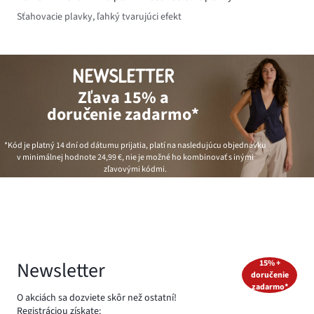
Sťahovacie plavky, ľahký tvarujúci efekt
NEWSLETTER
Zľava 15% a
doručenie zadarmo*
*Kód je platný 14 dní od dátumu prijatia, platí na nasledujúcu objednávku
v minimálnej hodnote
24,99 €
, nie je možné ho kombinovať s inými
zľavovými kódmi.
Newsletter
15% +
doručenie
zadarmo*
O akciách sa dozviete skôr než ostatní!
Registráciou získate: