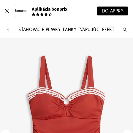
Aplikácia bonprix
DO APPKY
SŤAHOVACIE PLAVKY, ĽAHKÝ TVARUJÚCI EFEKT
Hľ
pr