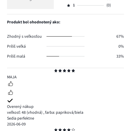
Hodnotenie
1.
4
hlasov
počet
1
(0)
2,
Hodnotenie
1.
hlasov
počet
1,
1.
hlasov
počet
Produkt bol ohodnotený ako:
0.
hlasov
0.
Zhodný s veľkosťou
67%
Príliš veľká
0%
Príliš malá
33%
Hodnotenie
5
MAJA
Overený nákup
veľkosť: 48
(vhodná)
,
farba: papriková/biela
Sedia perfektne
2026-06-09
Hodnotenie