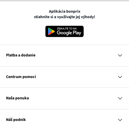
Aplikácia bonprix
stiahnite si a využívajte jej výhody!
Platba a dodanie
MasterCard
VISA
Centrum pomoci
Google pay
Apple pay
Otázky a odpovede
Platba a dodanie
Naša ponuka
Slovenská pošta
Vrátenie a reklamácia
Tabuľka veľkostí
Platba na dobierku
Žena
Klub bonprix
Muž
Katalóg
Náš podnik
Dieťa
Influencers