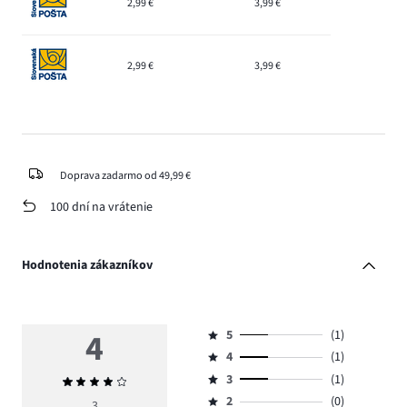
2,99 €
3,99 €
2,99 €
3,99 €
Doprava zadarmo od 49,99 €
100 dní na vrátenie
Hodnotenia zákazníkov
4
5
(1)
Hodnotenie
4
(1)
5,
Hodnotenie
počet
3
(1)
Priemerné
4,
Hodnotenie
hlasov
hodnotenie
počet
2
(0)
3,
3