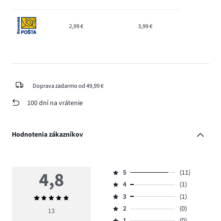
2,99 €
3,99 €
Doprava zadarmo od 49,99 €
100 dní na vrátenie
Hodnotenia zákazníkov
4,8
5
(11)
Hodnotenie
4
(1)
5,
Hodnotenie
počet
3
(1)
Priemerné
4,
Hodnotenie
hlasov
hodnotenie
počet
2
(0)
3,
13
Hodnotenie
11.
4,8
hlasov
počet
1
(0)