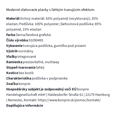
Moderné sťahovacie plavky s ľahkým tvarujúcim efektom.
Materiál
Vrchný materiál: 65% polyamid (recyklovaný), 35%
elastan; Podšívka: 100% polyester; Sieťovinová podšívka: 85%
polyamid, 15% elastan
Farba
čierna/farebná grafická
Číslo výrobku
91090495
Vybavenie
tvarujúca podšívka, gumička pod prsiami
Výstrih
normálny
Vložky
integrované
Ramienka
prestaviteľné, multiway
Stupeň tvarovania
ľahký
Kostice
bez kostíc
Charakteristika
podšívka v podprsenke
Značka
bonprix
Hospodársky subjekt je zodpovedný voči EÚ
bonprix
Handelsgesellschaft mbH | Haldesdorfer Straße 61 | 22179 Hamburg
| Nemecko, Kontakt: https://www.bonprix.sk/pomoc/kontakt/
Doplňujúce informácie