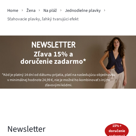
Home
Žena
Na pláž
Jednodielne plavky
Sťahovacie plavky, ľahký tvarujúci efekt
NEWSLETTER
Zľava 15% a
doručenie zadarmo*
*Kód je platný 14 dní od dátumu prijatia, platí na nasledujúcu objednávku
v minimálnej hodnote
24,99 €
, nie je možné ho kombinovať s inými
zľavovými kódmi.
Newsletter
15% +
doručenie