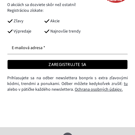
zadarmo*
O akciách sa dozviete skôr než ostatní!
Registráciou získate:
Zľavy
Akcie
Výpredaje
Najnovšie trendy
E-mailová adresa *
ZAREGISTRUJTE SA
Prihlasujete sa na odber newslettera bonprix s extra zľavovými
kódmi, trendmi a ponukami. Odber môžete kedykoľvek zrušiť:
tu
alebo v pätičke každého newslettera.
Ochrana osobných údajov.