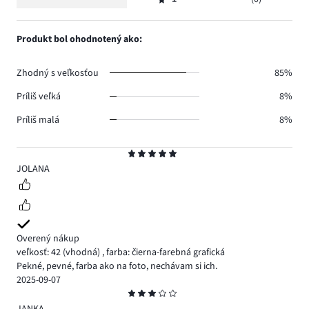
2,
Hodnotenie
1.
hlasov
počet
1,
1.
hlasov
počet
Produkt bol ohodnotený ako:
0.
hlasov
0.
Zhodný s veľkosťou
85%
Príliš veľká
8%
Príliš malá
8%
Hodnotenie
5
JOLANA
Overený nákup
veľkosť: 42
(vhodná)
,
farba: čierna-farebná grafická
Pekné, pevné, farba ako na foto, nechávam si ich.
2025-09-07
Hodnotenie
3
JANKA