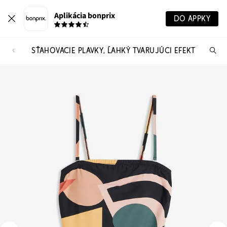
Aplikácia bonprix
DO APPKY
SŤAHOVACIE PLAVKY, ĽAHKÝ TVARUJÚCI EFEKT
Hľ
pr