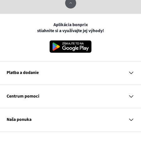
Aplikácia bonprix
stiahnite si a využívajte jej výhody!
Platba a dodanie
MasterCard
VISA
Centrum pomoci
Google pay
Apple pay
Otázky a odpovede
Platba a dodanie
Naša ponuka
Slovenská pošta
Vrátenie a reklamácia
Tabuľka veľkostí
Platba na dobierku
Žena
Klub bonprix
Muž