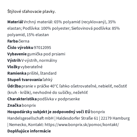
Štýlové sťahovacie plavky.
Materiál
Vrchný materiál: 65% polyamid (recyklovaný), 35%
elastan; Podšívka: 100% polyester; Sieťovinová podšívka: 85%
polyamid, 15% elastan
Farba
čierna
Číslo výrobku
97012095
Vybavenie
gumička pod prsiami
Výstrih
V-výstrih, normálny
Vložky
vyberateľné
Ramienka
prišité, štandard
Stupeň tvarovania
ľahký
Údržba
pranie v práčke 40°C ľahko ošetrovateľné, nebieliť, nečistiť
(kruh - krížik), nevhodné do sušičky, nežehliť
Charakteristika
podšívka v podprsenke
Značka
bonprix
Hospodársky subjekt je zodpovedný voči EÚ
bonprix
Handelsgesellschaft mbH | Haldesdorfer Straße 61 | 22179 Hamburg
| Nemecko, Kontakt: https://www.bonprix.sk/pomoc/kontakt/
Doplňujúce informácie