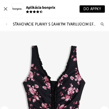
Aplikácia bonprix
DO APPKY
SŤAHOVACIE PLAVKY S ĽAHKÝM TVARUJÚCIM EFEKTOM
Hľ
pr