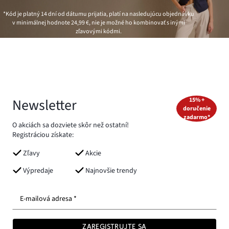
*Kód je platný 14 dní od dátumu prijatia, platí na nasledujúcu objednávku
v minimálnej hodnote
24,99 €
, nie je možné ho kombinovať s inými
zľavovými kódmi.
Newsletter
15% +
doručenie
zadarmo*
O akciách sa dozviete skôr než ostatní!
Registráciou získate:
Zľavy
Akcie
Výpredaje
Najnovšie trendy
E-mailová adresa *
ZAREGISTRUJTE SA