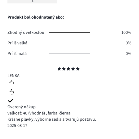
1
5
Produkt bol ohodnotený ako:
Zhodný s veľkosťou
100%
Príliš veľká
0%
Príliš malá
0%
Hodnotenie
5
LENKA
Overený nákup
veľkosť: 40
(vhodná)
,
farba: čierna
Krásne plavky, výborne sedia a tvarujú postavu.
2025-08-17