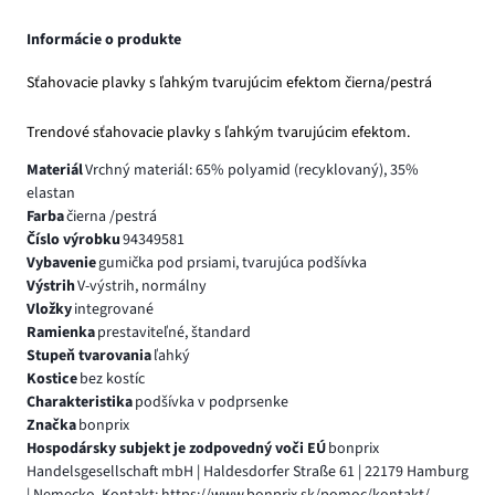
Informácie o produkte
Sťahovacie plavky s ľahkým tvarujúcim efektom čierna/pestrá
Trendové sťahovacie plavky s ľahkým tvarujúcim efektom.
Materiál
Vrchný materiál: 65% polyamid (recyklovaný), 35%
elastan
Farba
čierna /pestrá
Číslo výrobku
94349581
Vybavenie
gumička pod prsiami, tvarujúca podšívka
Výstrih
V-výstrih, normálny
Vložky
integrované
Ramienka
prestaviteľné, štandard
Stupeň tvarovania
ľahký
Kostice
bez kostíc
Charakteristika
podšívka v podprsenke
Značka
bonprix
Hospodársky subjekt je zodpovedný voči EÚ
bonprix
Handelsgesellschaft mbH | Haldesdorfer Straße 61 | 22179 Hamburg