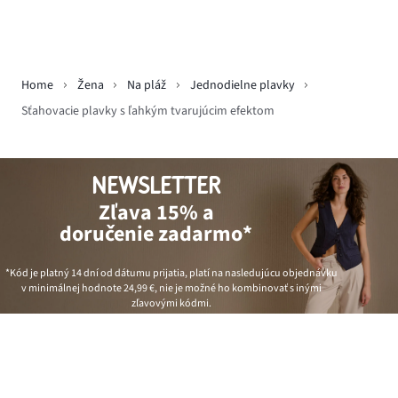
Home
Žena
Na pláž
Jednodielne plavky
Sťahovacie plavky s ľahkým tvarujúcim efektom
NEWSLETTER
Zľava 15% a
doručenie zadarmo*
*Kód je platný 14 dní od dátumu prijatia, platí na nasledujúcu objednávku
v minimálnej hodnote
24,99 €
, nie je možné ho kombinovať s inými
zľavovými kódmi.