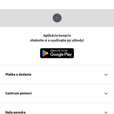
Aplikácia bonprix
stiahnite si a využívajte jej výhody!
Platba a dodanie
MasterCard
VISA
Centrum pomoci
Google pay
Apple pay
Otázky a odpovede
Platba a dodanie
Naša ponuka
Slovenská pošta