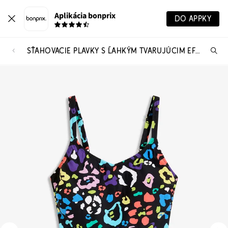
Aplikácia bonprix
DO APPKY
SŤAHOVACIE PLAVKY S ĽAHKÝM TVARUJÚCIM EFEKTOM
Hľ
pr