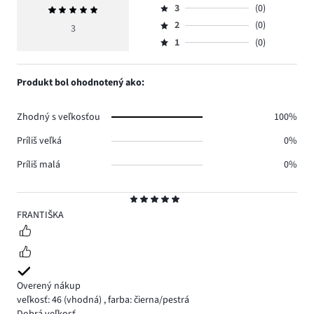
počet
3
(0)
Priemerné
4,
Hodnotenie
hlasov
hodnotenie
počet
2
(0)
3,
3
Hodnotenie
3.
5
hlasov
počet
1
(0)
2,
Hodnotenie
0.
hlasov
počet
1,
0.
hlasov
počet
Produkt bol ohodnotený ako:
0.
hlasov
0.
Zhodný s veľkosťou
100%
Príliš veľká
0%
Príliš malá
0%
Hodnotenie
5
FRANTIŠKA
Overený nákup
veľkosť: 46
(vhodná)
,
farba: čierna/pestrá
Dobrá veľkosť