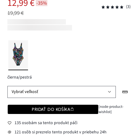
12,99 €
-35%
(3)
19,99 €
čierna/pestrá
Vybrať veľkosť
[node-product-
PRIDAŤ DO KOŠÍKA
wishlist]
135 osobám sa tento produkt páči
121 osôb si prezrelo tento produkt v priebehu 24h