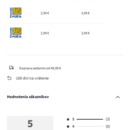
2,99 €
3,99 €
2,99 €
3,99 €
Doprava zadarmo od 49,99 €
100 dní na vrátenie
Hodnotenia zákazníkov
5
5
(3)
Hodnotenie
4
(0)
5,
Hodnotenie