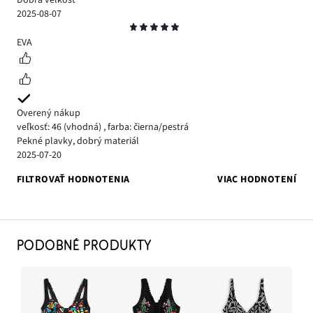
2025-08-07
Hodnotenie
5
EVA
Overený nákup
veľkosť: 46
(vhodná)
,
farba: čierna/pestrá
Pekné plavky, dobrý materiál
2025-07-20
FILTROVAŤ HODNOTENIA
VIAC HODNOTENÍ
PODOBNÉ PRODUKTY