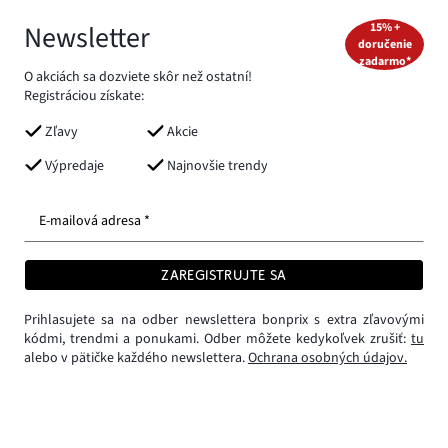
Newsletter
15% +
doručenie
zadarmo*
O akciách sa dozviete skôr než ostatní!
Registráciou získate:
Zľavy
Akcie
Výpredaje
Najnovšie trendy
E-mailová adresa *
ZAREGISTRUJTE SA
Prihlasujete sa na odber newslettera bonprix s extra zľavovými
kódmi, trendmi a ponukami. Odber môžete kedykoľvek zrušiť:
tu
alebo v pätičke každého newslettera.
Ochrana osobných údajov.