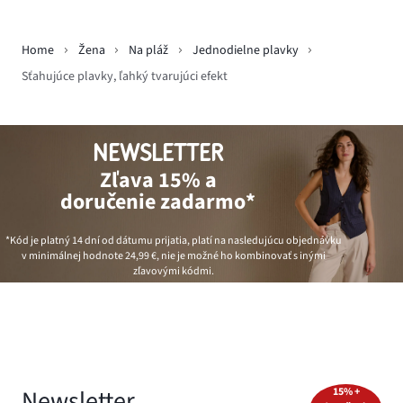
Home
Žena
Na pláž
Jednodielne plavky
Sťahujúce plavky, ľahký tvarujúci efekt
NEWSLETTER
Zľava 15% a
doručenie zadarmo*
*Kód je platný 14 dní od dátumu prijatia, platí na nasledujúcu objednávku
v minimálnej hodnote
24,99 €
, nie je možné ho kombinovať s inými
zľavovými kódmi.
Newsletter
15% +