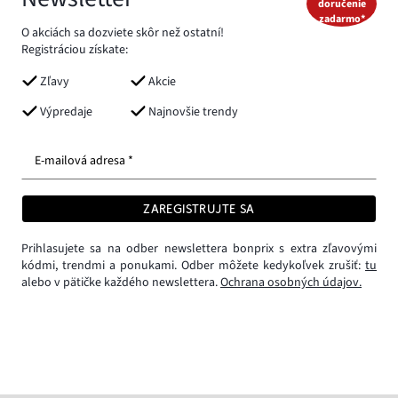
doručenie
zadarmo*
O akciách sa dozviete skôr než ostatní!
Registráciou získate:
Zľavy
Akcie
Výpredaje
Najnovšie trendy
E-mailová adresa *
ZAREGISTRUJTE SA
Prihlasujete sa na odber newslettera bonprix s extra zľavovými
kódmi, trendmi a ponukami. Odber môžete kedykoľvek zrušiť:
tu
alebo v pätičke každého newslettera.
Ochrana osobných údajov.