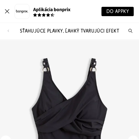
Aplikácia bonprix
DO APPKY
SŤAHUJÚCE PLAVKY, ĽAHKÝ TVARUJÚCI EFEKT
Hľ
pr