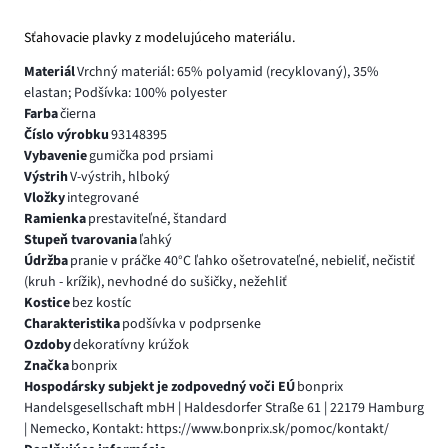
Sťahovacie plavky z modelujúceho materiálu.
Materiál
Vrchný materiál: 65% polyamid (recyklovaný), 35%
elastan; Podšívka: 100% polyester
Farba
čierna
Číslo výrobku
93148395
Vybavenie
gumička pod prsiami
Výstrih
V-výstrih, hlboký
Vložky
integrované
Ramienka
prestaviteľné, štandard
Stupeň tvarovania
ľahký
Údržba
pranie v práčke 40°C ľahko ošetrovateľné, nebieliť, nečistiť
(kruh - krížik), nevhodné do sušičky, nežehliť
Kostice
bez kostíc
Charakteristika
podšívka v podprsenke
Ozdoby
dekoratívny krúžok
Značka
bonprix
Hospodársky subjekt je zodpovedný voči EÚ
bonprix
Handelsgesellschaft mbH | Haldesdorfer Straße 61 | 22179 Hamburg
| Nemecko, Kontakt: https://www.bonprix.sk/pomoc/kontakt/