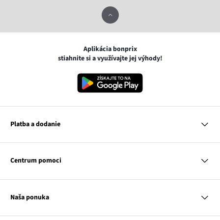
Aplikácia bonprix
stiahnite si a využívajte jej výhody!
Platba a dodanie
MasterCard
VISA
Centrum pomoci
Google pay
Apple pay
Otázky a odpovede
Platba a dodanie
Naša ponuka
Slovenská pošta
Vrátenie a reklamácia
Tabuľka veľkostí
Platba na dobierku