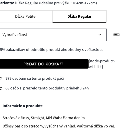
varianta
:
Dĺžka Regular (Ideálna pre výšku: 164cm-172cm)
Dĺžka Petite
Dĺžka Regular
Vybrať veľkosť
5% zákazníkov ohodnotilo produkt ako zhodný s veľkosťou.
[node-product-
PRIDAŤ DO KOŠÍKA
wishlist]
979 osobám sa tento produkt páči
68 osôb si prezrelo tento produkt v priebehu 24h
Informácie o produkte
Strečové džínsy, Straight, Mid Waist čierna denim
Džínsy basic so strečom, vyšúchaný vzhľad. Vnútorná dĺžka vo veľ.