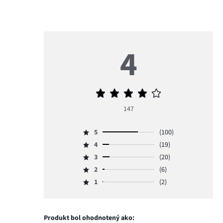
4
Priemerné
hodnotenie
147
4
5
(100)
Hodnotenie
4
(19)
5,
Hodnotenie
počet
3
(20)
4,
Hodnotenie
hlasov
počet
2
(6)
3,
Hodnotenie
100.
hlasov
počet
1
(2)
2,
Hodnotenie
19.
hlasov
počet
1,
20.
hlasov
počet
6.
hlasov
Produkt bol ohodnotený ako: