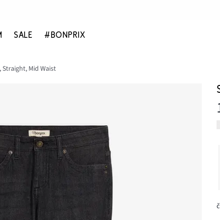
M
SALE
#BONPRIX
 Straight, Mid Waist
č