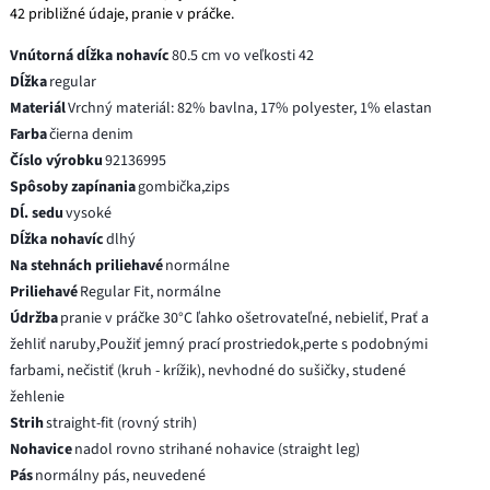
42 približné údaje, pranie v práčke.
Vnútorná dĺžka nohavíc
80.5 cm vo veľkosti 42
Dĺžka
regular
Materiál
Vrchný materiál: 82% bavlna, 17% polyester, 1% elastan
Farba
čierna denim
Číslo výrobku
92136995
Spôsoby zapínania
gombička,zips
Dĺ. sedu
vysoké
Dĺžka nohavíc
dlhý
Na stehnách priliehavé
normálne
Priliehavé
Regular Fit, normálne
Údržba
pranie v práčke 30°C ľahko ošetrovateľné, nebieliť, Prať a
žehliť naruby,Použiť jemný prací prostriedok,perte s podobnými
farbami, nečistiť (kruh - krížik), nevhodné do sušičky, studené
žehlenie
Strih
straight-fit (rovný strih)
Nohavice
nadol rovno strihané nohavice (straight leg)
Pás
normálny pás, neuvedené