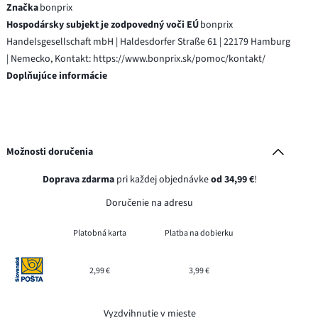
Značka
bonprix
Hospodársky subjekt je zodpovedný voči EÚ
bonprix
Handelsgesellschaft mbH | Haldesdorfer Straße 61 | 22179 Hamburg
| Nemecko, Kontakt: https://www.bonprix.sk/pomoc/kontakt/
Doplňujúce informácie
Možnosti doručenia
Doprava zdarma
pri každej objednávke
od 34,99 €
!
Doručenie na adresu
Platobná karta
Platba na dobierku
2,99 €
3,99 €
Vyzdvihnutie v mieste