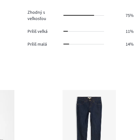
2.
Zhodný s
75%
veľkosťou
Príliš veľká
11%
Príliš malá
14%