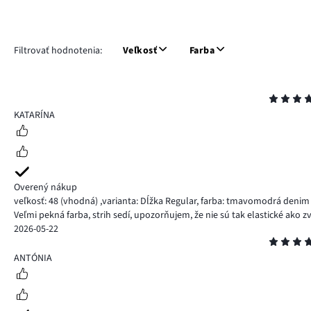
Filtrovať hodnotenia:
Veľkosť
Farba
Hodnotenie
5
KATARÍNA
Overený nákup
veľkosť: 48
(vhodná)
,
varianta: Dĺžka Regular,
farba: tmavomodrá denim
Veľmi pekná farba, strih sedí, upozorňujem, že nie sú tak elastické ako zv
2026-05-22
Hodnotenie
4
ANTÓNIA