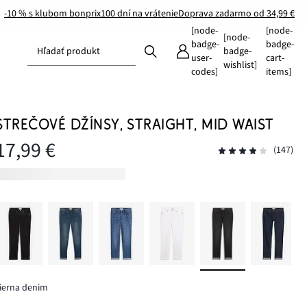
-10 % s klubom bonprix
100 dní na vrátenie
Doprava zadarmo od 34,99 €
[node-
[node-
[node-
badge-
badge-
Hľadať produkt
badge-
user-
cart-
wishlist]
codes]
items]
STREČOVÉ DŽÍNSY, STRAIGHT, MID WAIST
17,99 €
(147)
ierna denim