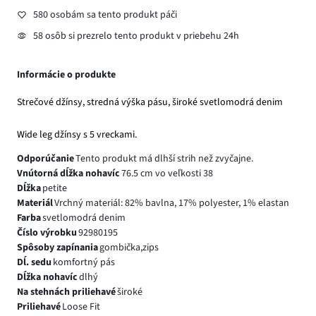
580 osobám sa tento produkt páči
58 osôb si prezrelo tento produkt v priebehu 24h
Informácie o produkte
Strečové džínsy, stredná výška pásu, široké svetlomodrá denim
Wide leg džínsy s 5 vreckami.
Odporúčanie
Tento produkt má dlhší strih než zvyčajne.
Vnútorná dĺžka nohavíc
76.5 cm vo veľkosti 38
Dĺžka
petite
Materiál
Vrchný materiál: 82% bavlna, 17% polyester, 1% elastan
Farba
svetlomodrá denim
Číslo výrobku
92980195
Spôsoby zapínania
gombička,zips
Dĺ. sedu
komfortný pás
Dĺžka nohavíc
dlhý
Na stehnách priliehavé
široké
Priliehavé
Loose Fit