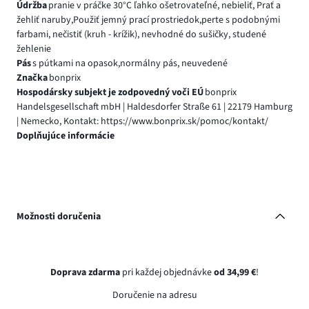
Údržba
pranie v práčke 30°C ľahko ošetrovateľné, nebieliť, Prať a
žehliť naruby,Použiť jemný prací prostriedok,perte s podobnými
farbami, nečistiť (kruh - krížik), nevhodné do sušičky, studené
žehlenie
Pás
s pútkami na opasok,normálny pás, neuvedené
Značka
bonprix
Hospodársky subjekt je zodpovedný voči EÚ
bonprix
Handelsgesellschaft mbH | Haldesdorfer Straße 61 | 22179 Hamburg
| Nemecko, Kontakt: https://www.bonprix.sk/pomoc/kontakt/
Doplňujúce informácie
Možnosti doručenia
Doprava zdarma
pri každej objednávke
od 34,99 €
!
Doručenie na adresu