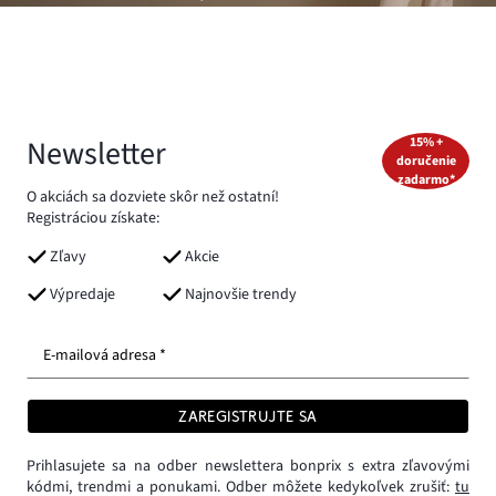
Newsletter
15% +
doručenie
zadarmo*
O akciách sa dozviete skôr než ostatní!
Registráciou získate:
Zľavy
Akcie
Výpredaje
Najnovšie trendy
E-mailová adresa *
ZAREGISTRUJTE SA
Prihlasujete sa na odber newslettera bonprix s extra zľavovými
kódmi, trendmi a ponukami. Odber môžete kedykoľvek zrušiť:
tu