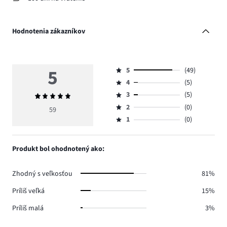
Hodnotenia zákazníkov
5
5
(49)
Hodnotenie
4
(5)
5,
Hodnotenie
počet
3
(5)
Priemerné
4,
Hodnotenie
hlasov
hodnotenie
počet
2
(0)
3,
59
Hodnotenie
49.
5
hlasov
počet
1
(0)
2,
Hodnotenie
5.
hlasov
počet
1,
5.
hlasov
počet
Produkt bol ohodnotený ako:
0.
hlasov
0.
Zhodný s veľkosťou
81%
Príliš veľká
15%
Príliš malá
3%