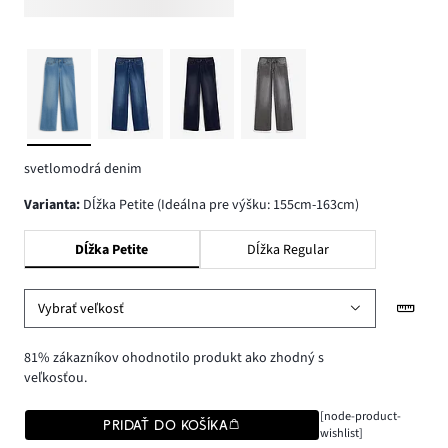
svetlomodrá denim
varianta
:
Dĺžka Petite (Ideálna pre výšku: 155cm-163cm)
Dĺžka Petite
Dĺžka Regular
Vybrať veľkosť
81% zákazníkov ohodnotilo produkt ako zhodný s
veľkosťou.
[node-product-
PRIDAŤ DO KOŠÍKA
wishlist]