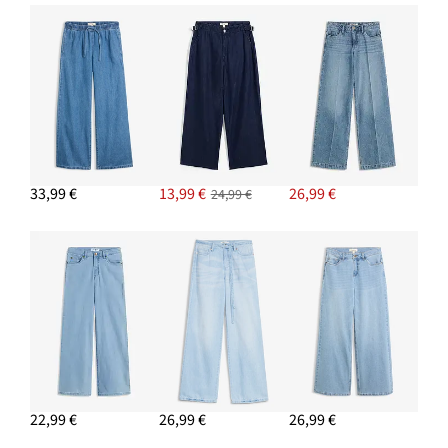
PRIDAŤ DO KOŠÍKA
Tenisky, retro vzhľad
24,99 €
PRIDAŤ DO KOŠÍKA
Napichovacie náušnice
7,99 €
33,99 €
13,99 €
26,99 €
24,99 €
PRIDAŤ DO KOŠÍKA
Taška Shopper z denimu
24,99 €
PRIDAŤ DO KOŠÍKA
22,99 €
26,99 €
26,99 €