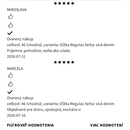
Hodnotenie
5
MIROSLAVA
Overený nákup
veľkosť: 40
(vhodná)
,
varianta: Dĺžka Regular,
farba: sivá denim
Prijemne ,pohodlne, sedia ako uliate.
2026-07-31
Hodnotenie
5
MARCELA
Overený nákup
veľkosť: 46
(vhodná)
,
varianta: Dĺžka Regular,
farba: sivá denim
Objednané pre dcéru, spokojná, necháva si
2026-07-16
FILTROVAŤ HODNOTENIA
VIAC HODNOTENÍ