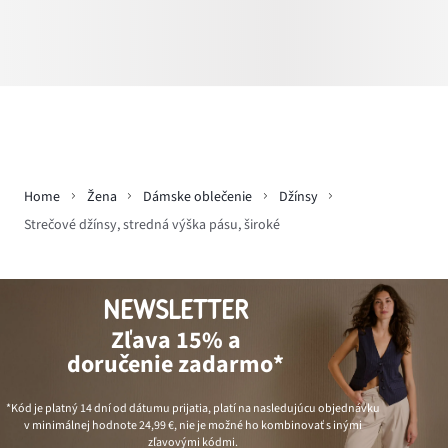
Home
Žena
Dámske oblečenie
Džínsy
Strečové džínsy, stredná výška pásu, široké
NEWSLETTER
Zľava 15% a
doručenie zadarmo*
*Kód je platný 14 dní od dátumu prijatia, platí na nasledujúcu objednávku
v minimálnej hodnote
24,99 €
, nie je možné ho kombinovať s inými
zľavovými kódmi.