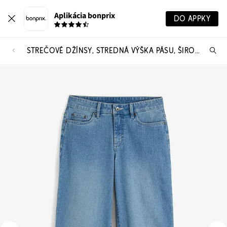
Aplikácia bonprix
DO APPKY
STREČOVÉ DŽÍNSY, STREDNÁ VÝŠKA PÁSU, ŠIROKÉ
Hľ
pr