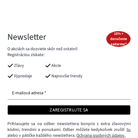
Newsletter
15% +
doručenie
zadarmo*
O akciách sa dozviete skôr než ostatní!
Registráciou získate:
Zľavy
Akcie
Výpredaje
Najnovšie trendy
E-mailová adresa *
ZAREGISTRUJTE SA
Prihlasujete sa na odber newslettera bonprix s extra zľavovými
kódmi, trendmi a ponukami. Odber môžete kedykoľvek zrušiť:
tu
alebo v pätičke každého newslettera.
Ochrana osobných údajov.