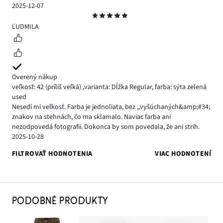
2025-12-07
Hodnotenie
5
ĽUDMILA
Overený nákup
veľkosť: 42
(príliš veľká)
,
varianta: Dĺžka Regular,
farba: sýta zelená
used
Nesedí mi veľkosť. Farba je jednoliata, bez ,,vyšúchaných&amp;#34;
znakov na stehnách, čo ma sklamalo. Naviac farba ani
nezodpovedá fotografii. Dokonca by som povedala, že ani strih.
2025-10-28
FILTROVAŤ HODNOTENIA
VIAC HODNOTENÍ
PODOBNÉ PRODUKTY