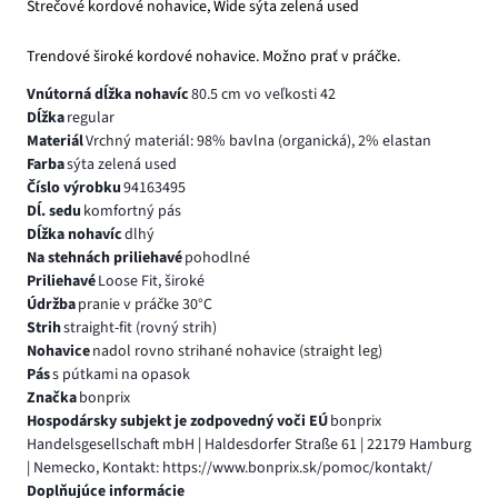
Strečové kordové nohavice, Wide sýta zelená used
Trendové široké kordové nohavice. Možno prať v práčke.
Vnútorná dĺžka nohavíc
80.5 cm vo veľkosti 42
Dĺžka
regular
Materiál
Vrchný materiál: 98% bavlna (organická), 2% elastan
Farba
sýta zelená used
Číslo výrobku
94163495
Dĺ. sedu
komfortný pás
Dĺžka nohavíc
dlhý
Na stehnách priliehavé
pohodlné
Priliehavé
Loose Fit, široké
Údržba
pranie v práčke 30°C
Strih
straight-fit (rovný strih)
Nohavice
nadol rovno strihané nohavice (straight leg)
Pás
s pútkami na opasok
Značka
bonprix
Hospodársky subjekt je zodpovedný voči EÚ
bonprix
Handelsgesellschaft mbH | Haldesdorfer Straße 61 | 22179 Hamburg
| Nemecko, Kontakt: https://www.bonprix.sk/pomoc/kontakt/
Doplňujúce informácie