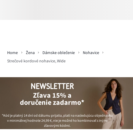
Home
Žena
Dámske oblečenie
Nohavice
Strečové kordové nohavice, Wide
NEWSLETTER
Zľava 15% a
doručenie zadarmo*
*Kód je platný 14 dní od dátumu prijatia, platí na nasledujúcu objednávku
v minimálnej hodnote
24,99 €
, nie je možné ho kombinovať s inými
zľavovými kódmi.