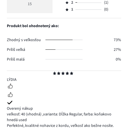
hlasov
hodnotenie
počet
2
(1)
3,
15
Hodnotenie
12.
5
hlasov
počet
1
(0)
2,
Hodnotenie
0.
hlasov
počet
1,
2.
hlasov
počet
Produkt bol ohodnotený ako:
1.
hlasov
0.
Zhodný s veľkosťou
73%
Príliš veľká
27%
Príliš malá
0%
Hodnotenie
5
LÝDIA
Overený nákup
veľkosť: 40
(vhodná)
,
varianta: Dĺžka Regular,
farba: koňakovo
hnedá used
Perfektné, kvalitné nohavice z kordu, veľkosť ako bežne nosíte.