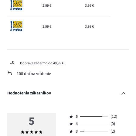
2,99 €
3,99 €
2,99 €
3,99 €
Doprava zadarmo od 49,99 €
100 dní na vrátenie
Hodnotenia zákazníkov
5
5
(12)
Hodnotenie
4
(0)
5,
Hodnotenie
počet
3
(2)
Priemerné
4,
Hodnotenie