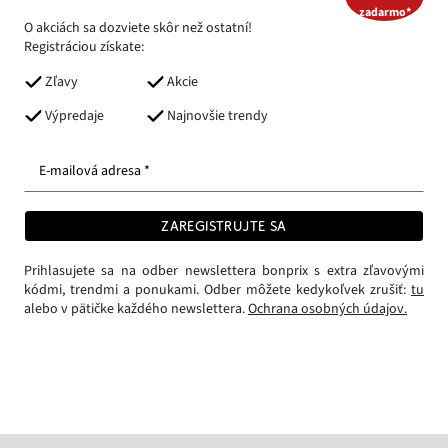
zadarmo*
O akciách sa dozviete skôr než ostatní!
Registráciou získate:
Zľavy
Akcie
Výpredaje
Najnovšie trendy
E-mailová adresa *
ZAREGISTRUJTE SA
Prihlasujete sa na odber newslettera bonprix s extra zľavovými
kódmi, trendmi a ponukami. Odber môžete kedykoľvek zrušiť:
tu
alebo v pätičke každého newslettera.
Ochrana osobných údajov.