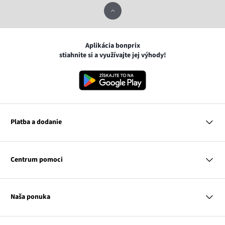
Aplikácia bonprix
stiahnite si a využívajte jej výhody!
Platba a dodanie
MasterCard
VISA
Centrum pomoci
Google pay
Apple pay
Otázky a odpovede
Platba a dodanie
Naša ponuka
Slovenská pošta
Vrátenie a reklamácia
Tabuľka veľkostí
Platba na dobierku
Žena
Klub bonprix