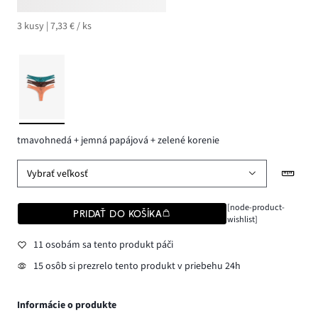
3 kusy | 7,33 € / ks
tmavohnedá + jemná papájová + zelené korenie
Vybrať veľkosť
[node-product-
PRIDAŤ DO KOŠÍKA
wishlist]
11 osobám sa tento produkt páči
15 osôb si prezrelo tento produkt v priebehu 24h
Informácie o produkte