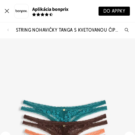
Aplikácia bonprix
DO APPKY
STRING NOHAVIČKY TANGA S KVETOVANOU ČIPKOU (3 KS)
Hľ
pr