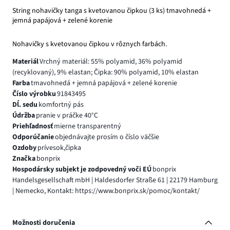
String nohavičky tanga s kvetovanou čipkou (3 ks) tmavohnedá +
jemná papájová + zelené korenie
Nohavičky s kvetovanou čipkou v rôznych farbách.
Materiál
Vrchný materiál: 55% polyamid, 36% polyamid
(recyklovaný), 9% elastan; Čipka: 90% polyamid, 10% elastan
Farba
tmavohnedá + jemná papájová + zelené korenie
Číslo výrobku
91843495
Dĺ. sedu
komfortný pás
Údržba
pranie v práčke 40°C
Priehľadnosť
mierne transparentný
Odporúčanie
objednávajte prosím o číslo väčšie
Ozdoby
prívesok,čipka
Značka
bonprix
Hospodársky subjekt je zodpovedný voči EÚ
bonprix
Handelsgesellschaft mbH | Haldesdorfer Straße 61 | 22179 Hamburg
| Nemecko, Kontakt: https://www.bonprix.sk/pomoc/kontakt/
Možnosti doručenia