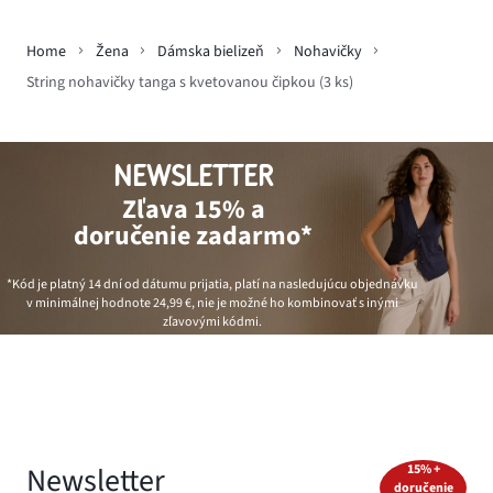
Home
Žena
Dámska bielizeň
Nohavičky
String nohavičky tanga s kvetovanou čipkou (3 ks)
NEWSLETTER
Zľava 15% a
doručenie zadarmo*
*Kód je platný 14 dní od dátumu prijatia, platí na nasledujúcu objednávku
v minimálnej hodnote
24,99 €
, nie je možné ho kombinovať s inými
zľavovými kódmi.
Newsletter
15% +
doručenie