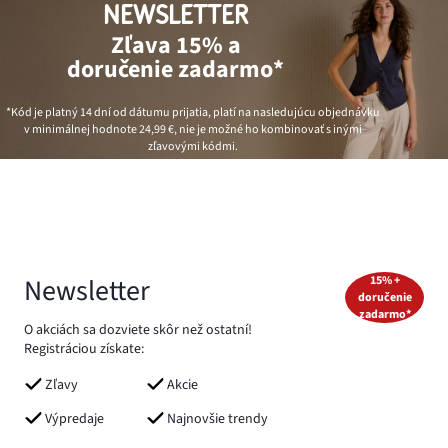
NEWSLETTER
Zľava 15% a
doručenie zadarmo*
*Kód je platný 14 dní od dátumu prijatia, platí na nasledujúcu objednávku
v minimálnej hodnote
24,99 €
, nie je možné ho kombinovať s inými
zľavovými kódmi.
Newsletter
15% +
doručenie
zadarmo*
O akciách sa dozviete skôr než ostatní!
Registráciou získate:
Zľavy
Akcie
Výpredaje
Najnovšie trendy