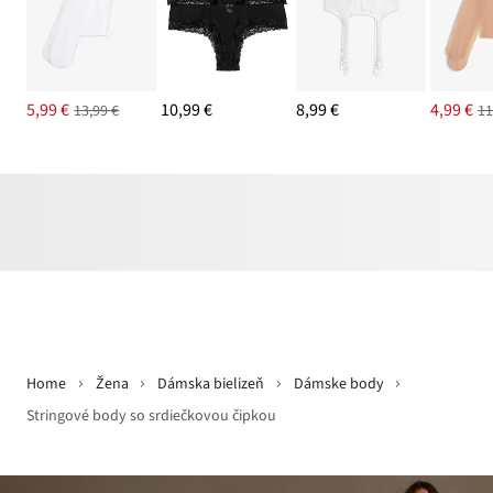
5,99 €
10,99 €
8,99 €
4,99 €
13,99 €
11
Home
Žena
Dámska bielizeň
Dámske body
Stringové body so srdiečkovou čipkou