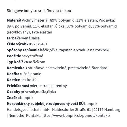
Stringové body so srdiečkovou čipkou
Materiál
Vrchný materiál: 89% polyamid, 11% elastan; Podšívka:
89% polyamid, 11% elastan; Čipka: 50% polyamid, 33% polyamid
(recyklovaný), 17% elastan
Farba
červená salsa
Číslo výrobku
92379481
Spôsoby zapínania
háčik,očká, zapínanie vzadu a na rozkroku
Podšitie
nevystužené
Typ košíčka
so švíkom
Ramienka
3-stupňovo nastaviteľné, prestaviteľné, štandard
Údržba
ručné pranie
Kostice
bez kostíc
Priehľadnosť
mierne transparentný
Ozdoby
prívesok,mašľa,čipka
Značka
bonprix
Hospodársky subjekt je zodpovedný voči EÚ
bonprix
Handelsgesellschaft mbH | Haldesdorfer Straße 61 | 22179 Hamburg
| Nemecko, Kontakt: https://www.bonprix.sk/pomoc/kontakt/