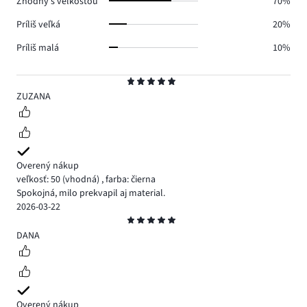
Zhodný s veľkosťou
70%
Príliš veľká
20%
Príliš malá
10%
Hodnotenie
5
ZUZANA
Overený nákup
veľkosť: 50
(vhodná)
,
farba: čierna
Spokojná, milo prekvapil aj material.
2026-03-22
Hodnotenie
5
DANA
Overený nákup