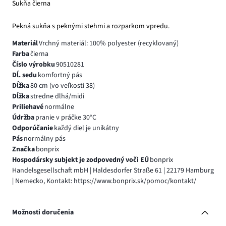
Sukňa čierna
Pekná sukňa s peknými stehmi a rozparkom vpredu.
Materiál
Vrchný materiál: 100% polyester (recyklovaný)
Farba
čierna
Číslo výrobku
90510281
Dĺ. sedu
komfortný pás
Dĺžka
80 cm (vo veľkosti 38)
Dĺžka
stredne dlhá/midi
Priliehavé
normálne
Údržba
pranie v práčke 30°C
Odporúčanie
každý diel je unikátny
Pás
normálny pás
Značka
bonprix
Hospodársky subjekt je zodpovedný voči EÚ
bonprix
Handelsgesellschaft mbH | Haldesdorfer Straße 61 | 22179 Hamburg
| Nemecko, Kontakt: https://www.bonprix.sk/pomoc/kontakt/
Možnosti doručenia