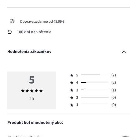
Doprava zadarmo od 49,99 €
100 dní na vrátenie
Hodnotenia zákazníkov
5
5
(7)
Hodnotenie
4
(2)
5,
Hodnotenie
počet
3
(1)
Priemerné
4,
Hodnotenie
hlasov
hodnotenie
počet
2
(0)
3,
10
Hodnotenie
7.
5
hlasov
počet
1
(0)
2,
Hodnotenie
2.
hlasov
počet
1,
1.
hlasov
počet
Produkt bol ohodnotený ako:
0.
hlasov
0.