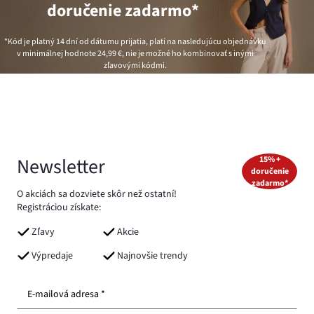
doručenie zadarmo*
*Kód je platný 14 dní od dátumu prijatia, platí na nasledujúcu objednávku
v minimálnej hodnote
24,99 €
, nie je možné ho kombinovať s inými
zľavovými kódmi.
Newsletter
15% +
doručenie
zadarmo*
O akciách sa dozviete skôr než ostatní!
Registráciou získate:
Zľavy
Akcie
Výpredaje
Najnovšie trendy
E-mailová adresa *