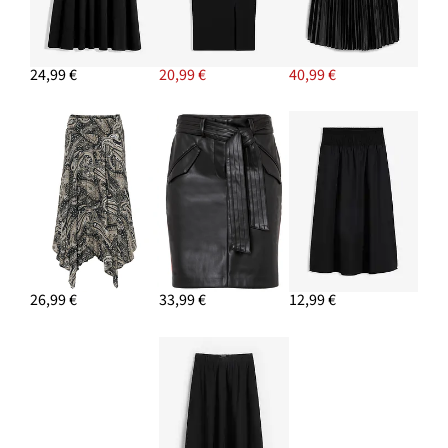
Náušnice kruhy, z mosadze
19,99 €
24,99 €
20,99 €
40,99 €
PRIDAŤ DO KOŠÍKA
26,99 €
33,99 €
12,99 €