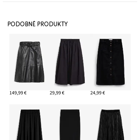
Pulóver z bavlny
16,99 €
PODOBNÉ PRODUKTY
PRIDAŤ DO KOŠÍKA
Bunda, krátka
24,99 €
PRIDAŤ DO KOŠÍKA
Krátke čižmy
149,99 €
29,99 €
24,99 €
41,99 €
PRIDAŤ DO KOŠÍKA