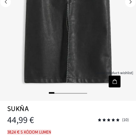
[node-product-wishlist]
SUKŇA
44,99 €
(10)
38,24 € s kódom LUMEN