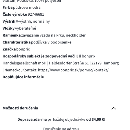
elastan; Podšívka: 100% polyester
Farba
púdrovo modrá
Číslo výrobku
92746681
Výstrih
V-výstrih, normálny
Vložky
vyberateľné
Ramienka
zaviazanie vzadu na krku, neckholder
Charakteristika
podšívka v podprsenke
Značka
bonprix
Hospodársky subjekt je zodpovedný voči EÚ
bonprix
Handelsgesellschaft mbH | Haldesdorfer Straße 61 | 22179 Hamburg
| Nemecko, Kontakt: https://www.bonprix.sk/pomoc/kontakt/
Doplňujúce informácie
Možnosti doručenia
Doprava zdarma
pri každej objednávke
od 34,99 €
!
Doručenie na adresu