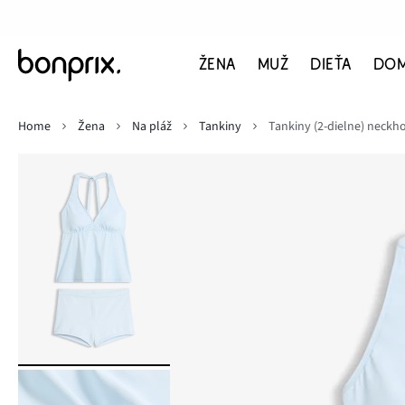
ŽENA
MUŽ
DIEŤA
DO
Home
Žena
Na pláž
Tankiny
Tankiny (2-dielne) neckh