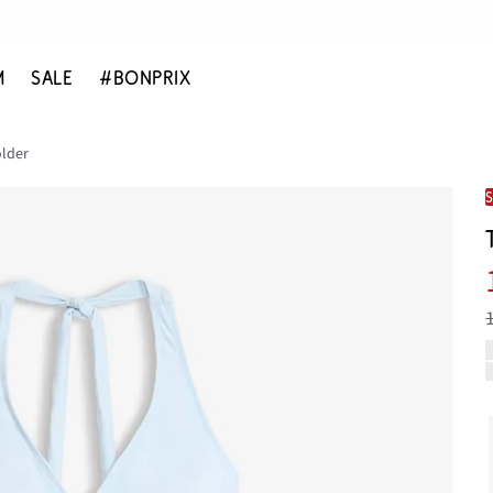
M
SALE
#BONPRIX
older