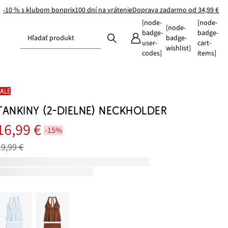
-10 % s klubom bonprix
100 dní na vrátenie
Doprava zadarmo od 34,99 €
[node-
[node-
[node-
badge-
badge-
Hľadať produkt
badge-
user-
cart-
wishlist]
codes]
items]
SALE
TANKINY (2-DIELNE) NECKHOLDER
16,99 €
-15%
19,99 €