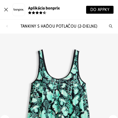
Aplikácia bonprix
DO APPKY
TANKINY S HAĎOU POTLAČOU (2-DIELNE)
Hľ
pr