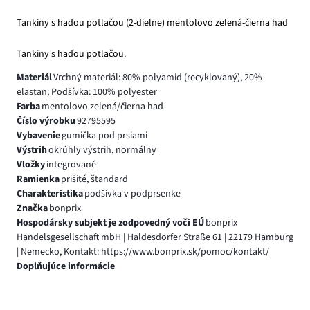
Tankiny s haďou potlačou (2-dielne) mentolovo zelená-čierna had
Tankiny s haďou potlačou.
Materiál
Vrchný materiál: 80% polyamid (recyklovaný), 20%
elastan; Podšívka: 100% polyester
Farba
mentolovo zelená/čierna had
Číslo výrobku
92795595
Vybavenie
gumička pod prsiami
Výstrih
okrúhly výstrih, normálny
Vložky
integrované
Ramienka
prišité, štandard
Charakteristika
podšívka v podprsenke
Značka
bonprix
Hospodársky subjekt je zodpovedný voči EÚ
bonprix
Handelsgesellschaft mbH | Haldesdorfer Straße 61 | 22179 Hamburg
| Nemecko, Kontakt: https://www.bonprix.sk/pomoc/kontakt/
Doplňujúce informácie