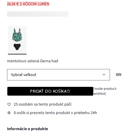
26,34 € s kódom LUMEN
mentolovo zelená-čierna had
Vybrať veľkosť
[node-product-
PRIDAŤ DO KOŠÍKA
wishlist]
25 osobám sa tento produkt páči
8 osôb si prezrelo tento produkt v priebehu 24h
Informácie o produkte