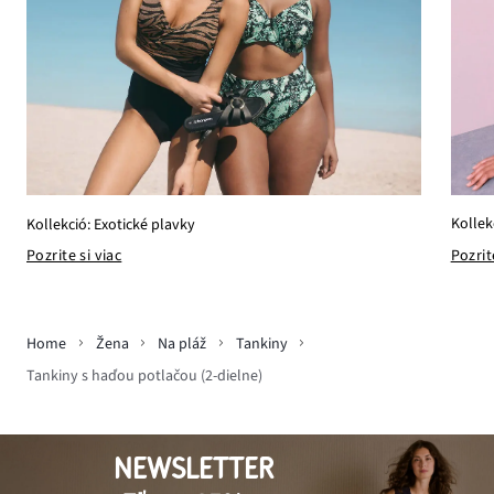
Kollek
Kollekció: Exotické plavky
Pozrit
Pozrite si viac
Home
Žena
Na pláž
Tankiny
Tankiny s haďou potlačou (2-dielne)
NEWSLETTER