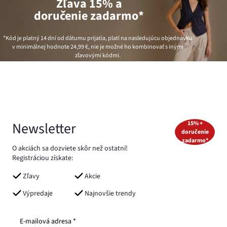
Zľava 15% a
doručenie zadarmo*
*Kód je platný 14 dní od dátumu prijatia, platí na nasledujúcu objednávku
v minimálnej hodnote
24,99 €
, nie je možné ho kombinovať s inými
zľavovými kódmi.
Newsletter
15% +
doručenie
zadarmo*
O akciách sa dozviete skôr než ostatní!
Registráciou získate:
Zľavy
Akcie
Výpredaje
Najnovšie trendy
E-mailová adresa *