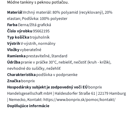
Módne tankiny s peknou potlačou.
Materiál
Vrchný materiál: 80% polyamid (recyklovaný), 20%
elastan; Podšívka: 100% polyester
Farba
čierna/žltá grafická
Číslo výrobku
95662195
Typ košíčka
trojuholník
Výstrih
V-výstrih, normálny
Vložky
vyberateľné
Ramienka
prestaviteľné, štandard
Údržba
pranie v práčke 30°C, nebieliť, nečistiť (kruh - krížik),
nevhodné do sušičky, nežehliť
Charakteristika
podšívka v podprsenke
Značka
bonprix
Hospodársky subjekt je zodpovedný voči EÚ
bonprix
Handelsgesellschaft mbH | Haldesdorfer Straße 61 | 22179 Hamburg
| Nemecko, Kontakt: https://www.bonprix.sk/pomoc/kontakt/
Doplňujúce informácie