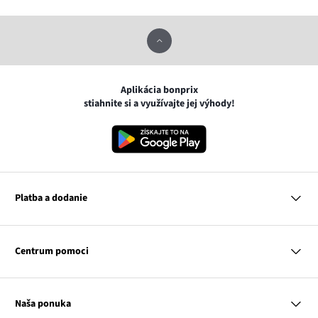
Aplikácia bonprix
stiahnite si a využívajte jej výhody!
Platba a dodanie
MasterCard
VISA
Centrum pomoci
Google pay
Apple pay
Otázky a odpovede
Platba a dodanie
Naša ponuka
Slovenská pošta
Vrátenie a reklamácia