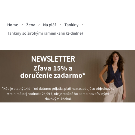
Home
Žena
Na pláž
Tankiny
Tankiny so širokými ramienkami (2-dielne)
NEWSLETTER
Zľava 15% a
doručenie zadarmo*
*Kód je platný 14 dní od dátumu prijatia, platí na nasledujúcu objednávku
v minimálnej hodnote
24,99 €
, nie je možné ho kombinovať s inými
zľavovými kódmi.