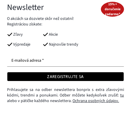
Newsletter
15% +
doručenie
zadarmo*
O akciách sa dozviete skôr než ostatní!
Registráciou získate:
Zľavy
Akcie
Výpredaje
Najnovšie trendy
E-mailová adresa *
ZAREGISTRUJTE SA
Prihlasujete sa na odber newslettera bonprix s extra zľavovými
kódmi, trendmi a ponukami. Odber môžete kedykoľvek zrušiť:
tu
alebo v pätičke každého newslettera.
Ochrana osobných údajov.