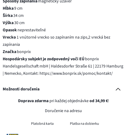
Spôsoby zapínania
magnetický uzáver
Hĺbka
9 cm
Šírka
34 cm
Výška
30 cm
Opasok
neprestaviteľné
Vrecko
1 vnútorné vrecko so zapínaním na zips,2 vrecká bez
zapínania
Značka
bonprix
Hospodársky subjekt je zodpovedný voči EÚ
bonprix
Handelsgesellschaft mbH | Haldesdorfer Straße 61 | 22179 Hamburg
| Nemecko, Kontakt: https://www.bonprix.sk/pomoc/kontakt/
Možnosti doručenia
Doprava zdarma
pri každej objednávke
od 34,99 €
!
Doručenie na adresu
Platobná karta
Platba na dobierku