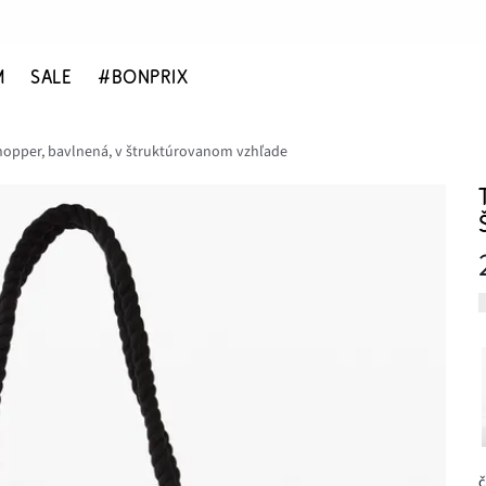
M
SALE
#BONPRIX
hopper, bavlnená, v štruktúrovanom vzhľade
č