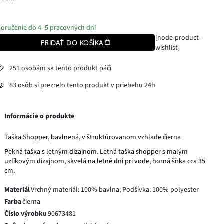
oručenie do 4–5 pracovných dní
[node-product-
PRIDAŤ DO KOŠÍKA
wishlist]
251 osobám sa tento produkt páči
83 osôb si prezrelo tento produkt v priebehu 24h
Informácie o produkte
Taška Shopper, bavlnená, v štruktúrovanom vzhľade čierna
Pekná taška s letným dizajnom. Letná taška shopper s malým
uzlíkovým dizajnom, skvelá na letné dni pri vode, horná šírka cca 35
cm.
Materiál
Vrchný materiál: 100% bavlna; Podšívka: 100% polyester
Farba
čierna
Číslo výrobku
90673481