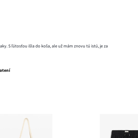
aky. S ľútosťou išla do koša, ale už mám znovu tú istú, je za
otení