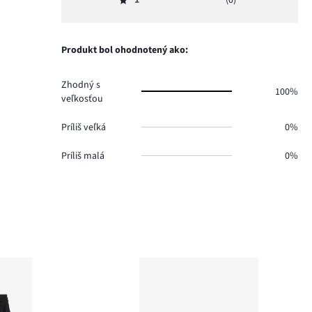
2,
Hodnotenie
2.
hlasov
počet
1,
1.
hlasov
počet
0.
hlasov
Produkt bol ohodnotený ako:
0.
Zhodný s
100%
veľkosťou
Príliš veľká
0%
Príliš malá
0%