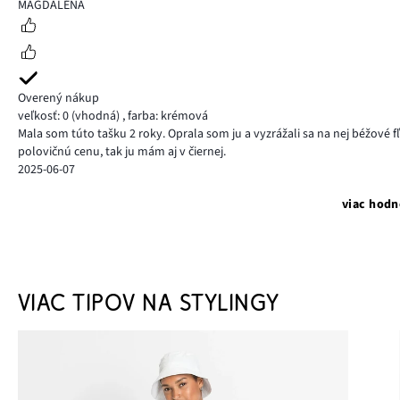
5
MAGDALÉNA
Overený nákup
veľkosť: 0
(vhodná)
,
farba: krémová
Mala som túto tašku 2 roky. Oprala som ju a vyzrážali sa na nej béžové fľ
polovičnú cenu, tak ju mám aj v čiernej.
2025-06-07
viac hodn
VIAC TIPOV NA STYLINGY