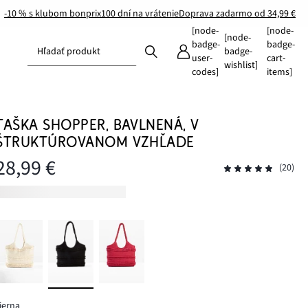
-10 % s klubom bonprix
100 dní na vrátenie
Doprava zadarmo od 34,99 €
[node-
[node-
[node-
badge-
badge-
Hľadať produkt
badge-
user-
cart-
wishlist]
codes]
items]
TAŠKA SHOPPER, BAVLNENÁ, V
ŠTRUKTÚROVANOM VZHĽADE
28,99 €
(20)
ierna