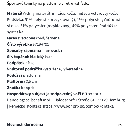
Športové tenisky na platforme v retro vzhľade.
Materiál
Vrchný materiál: imitácia kože, imitácia velúrovej kože;
Podšívka: 51% polyester (recyklovaný), 49% polyester; Vnútorná
stieľka: 51% polyester (recyklovaný), 49% polyester; Podrážka:
syntetika
Farba
svetlopiesková/červená
Číslo výrobku
97194795
Spôsoby zapínania
šnurovačka
Šír. topánok
klasický tvar
Podpätok
nízke
Vnútorná podrážka
vystužené,vyberateľné
Podošva
platforma
Platforma
3,5 cm
Značka
bonprix
Hospodársky subjekt je zodpovedný voči EÚ
bonprix
Handelsgesellschaft mbH | Haldesdorfer Straße 61 | 22179 Hamburg
| Nemecko, Kontakt: https://www.bonprix.sk/pomoc/kontakt/
Možnosti doručenia