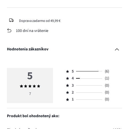
Doprava zadarmo od 49,99 €
100 dní na vrátenie
Hodnotenia zákazníkov
5
5
(6)
Hodnotenie
4
(1)
5,
Hodnotenie
počet
3
(0)
Priemerné
4,
Hodnotenie
hlasov
hodnotenie
počet
2
(0)
3,
7
Hodnotenie
6.
5
hlasov
počet
1
(0)
2,
Hodnotenie
1.
hlasov
počet
1,
0.
hlasov
počet
Produkt bol ohodnotený ako:
0.
hlasov
0.