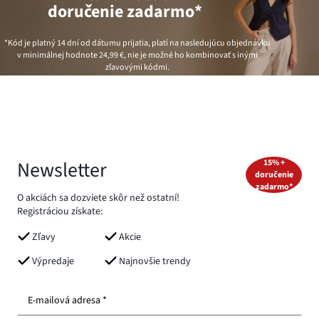
doručenie zadarmo*
*Kód je platný 14 dní od dátumu prijatia, platí na nasledujúcu objednávku
v minimálnej hodnote
24,99 €
, nie je možné ho kombinovať s inými
zľavovými kódmi.
Newsletter
15% +
doručenie
zadarmo*
O akciách sa dozviete skôr než ostatní!
Registráciou získate:
Zľavy
Akcie
Výpredaje
Najnovšie trendy
E-mailová adresa *