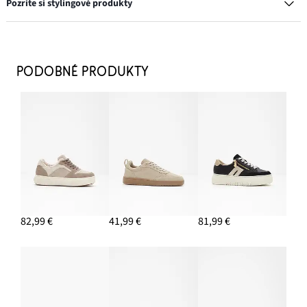
Pozrite si stylingové produkty
Tenisky na platforme, Retrolook
29,99 €
PODOBNÉ PRODUKTY
PRIDAŤ DO KOŠÍKA
Šatka Nicky z čistej bavlny
9,99 €
PRIDAŤ DO KOŠÍKA
Napichovacie náušnice
7,99 €
82,99 €
41,99 €
81,99 €
PRIDAŤ DO KOŠÍKA
Skinny džínsy s vysokým pásom, strečové
23,99 €
-14%
PRIDAŤ DO KOŠÍKA