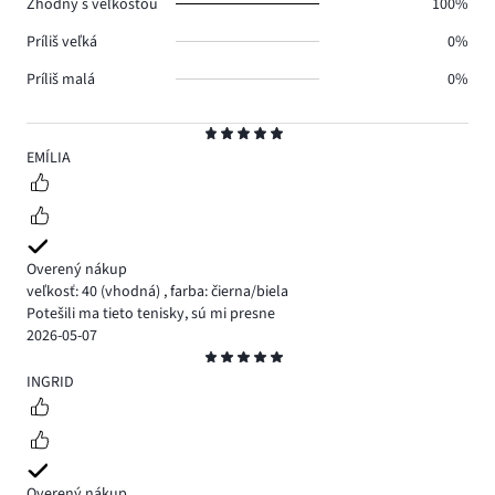
Zhodný s veľkosťou
100%
Príliš veľká
0%
Príliš malá
0%
Hodnotenie
5
EMÍLIA
Overený nákup
veľkosť: 40
(vhodná)
,
farba: čierna/biela
Potešili ma tieto tenisky, sú mi presne
2026-05-07
Hodnotenie
5
INGRID
Overený nákup