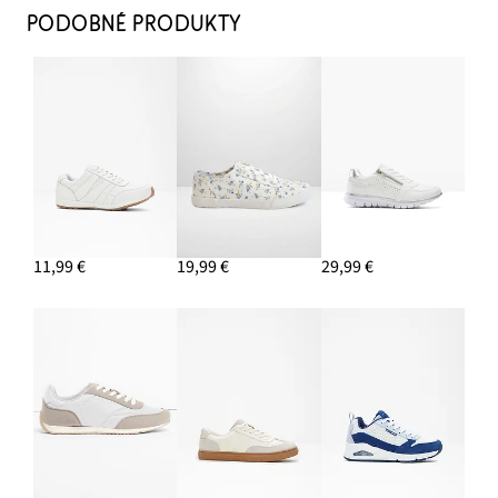
23,99 €
PODOBNÉ PRODUKTY
PRIDAŤ DO KOŠÍKA
Tenisky, retro vzhľad
24,99 €
PRIDAŤ DO KOŠÍKA
Náušnice kruhy
13,99 €
11,99 €
19,99 €
29,99 €
PRIDAŤ DO KOŠÍKA
Široké nohavice s plátnom
23,99 €
-11%
PRIDAŤ DO KOŠÍKA