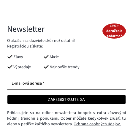
Newsletter
15% +
doručenie
zadarmo*
O akciách sa dozviete skôr než ostatní!
Registráciou získate:
Zľavy
Akcie
Výpredaje
Najnovšie trendy
E-mailová adresa *
ZAREGISTRUJTE SA
Prihlasujete sa na odber newslettera bonprix s extra zľavovými
kódmi, trendmi a ponukami. Odber môžete kedykoľvek zrušiť:
tu
alebo v pätičke každého newslettera.
Ochrana osobných údajov.