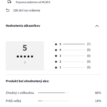
Doprava zadarmo od 49,99 €
100 dní na vrátenie
Hodnotenia zákazníkov
5
5
(7)
Hodnotenie
4
(0)
5,
Hodnotenie
počet
3
(0)
Priemerné
4,
Hodnotenie
hlasov
hodnotenie
počet
2
(0)
3,
7
Hodnotenie
7.
5
hlasov
počet
1
(0)
2,
Hodnotenie
0.
hlasov
počet
1,
0.
hlasov
počet
Produkt bol ohodnotený ako:
0.
hlasov
0.
Zhodný s veľkosťou
86%
Príliš veľká
14%