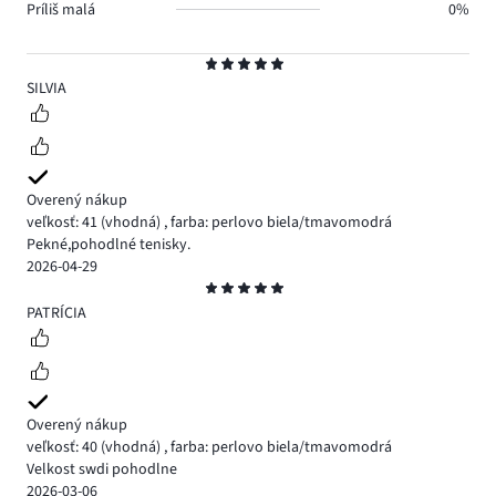
Príliš malá
0%
Hodnotenie
5
SILVIA
Overený nákup
veľkosť: 41
(vhodná)
,
farba: perlovo biela/tmavomodrá
Pekné,pohodlné tenisky.
2026-04-29
Hodnotenie
5
PATRÍCIA
Overený nákup
veľkosť: 40
(vhodná)
,
farba: perlovo biela/tmavomodrá
Velkost swdi pohodlne
2026-03-06