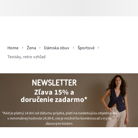
Home
Žena
Dámska obuv
Športové
Tenisky, retro vzhľad
NEWSLETTER
Zľava 15% a
doručenie zadarmo*
*Kód je platný 14 dní od dátumu prijatia, platí na nasledujúcu objednávku
v minimálnej hodnote
24,99 €
, nie je možné ho kombinovať s inými
zľavovými kódmi.