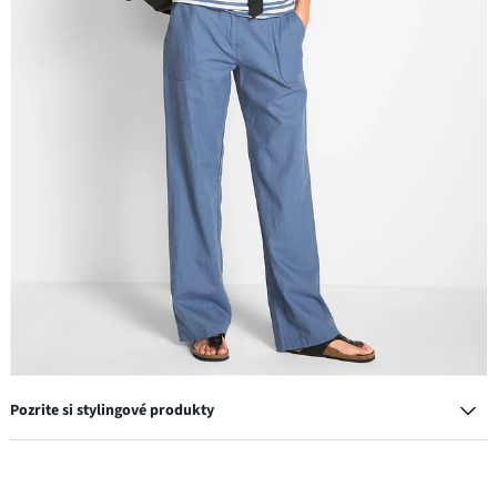
Pozrite si stylingové produkty
Plátená blúzka, 3/4-rukáv