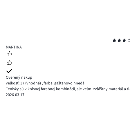
Hodnotenie
3
MARTINA
Overený nákup
veľkosť: 37
(vhodná)
,
farba: gaštanovo hnedá
Tenisky sú v krásnej farebnej kombinácii, ale veľmi zvláštny materiál a 
2026-03-17