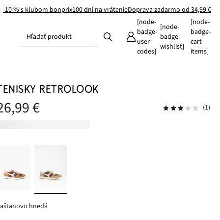
-10 % s klubom bonprix
100 dní na vrátenie
Doprava zadarmo od 34,99 €
[node-
[node-
[node-
badge-
badge-
Hľadať produkt
badge-
user-
cart-
wishlist]
codes]
items]
TENISKY RETROLOOK
26,99 €
(1)
gaštanovo hnedá