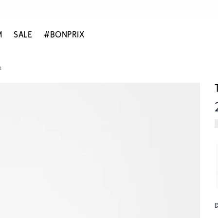
M
SALE
#BONPRIX
k