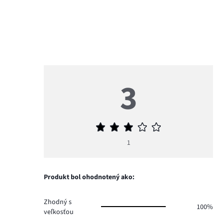
3
Priemerné
hodnotenie
1
3
Produkt bol ohodnotený ako:
Zhodný s
100%
veľkosťou