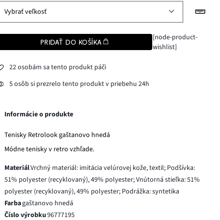
Vybrať veľkosť
[node-product-
PRIDAŤ DO KOŠÍKA
wishlist]
22 osobám sa tento produkt páči
5 osôb si prezrelo tento produkt v priebehu 24h
Informácie o produkte
Tenisky Retrolook gaštanovo hnedá
Módne tenisky v retro vzhľade.
Materiál
Vrchný materiál: imitácia velúrovej kože, textil; Podšívka:
51% polyester (recyklovaný), 49% polyester; Vnútorná stieľka: 51%
polyester (recyklovaný), 49% polyester; Podrážka: syntetika
Farba
gaštanovo hnedá
Číslo výrobku
96777195