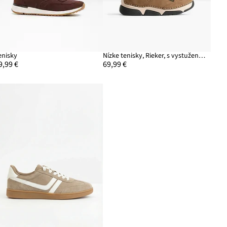
enisky
Nízke tenisky, Rieker, s vystuženou vnútornou stielkou
9,99 €
69,99 €