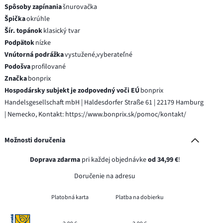
Spôsoby zapínania
šnurovačka
Špička
okrúhle
Šír. topánok
klasický tvar
Podpätok
nízke
Vnútorná podrážka
vystužené,vyberateľné
Podošva
profilované
Značka
bonprix
Hospodársky subjekt je zodpovedný voči EÚ
bonprix
Handelsgesellschaft mbH | Haldesdorfer Straße 61 | 22179 Hamburg
| Nemecko, Kontakt: https://www.bonprix.sk/pomoc/kontakt/
Možnosti doručenia
Doprava zdarma
pri každej objednávke
od 34,99 €
!
Doručenie na adresu
Platobná karta
Platba na dobierku