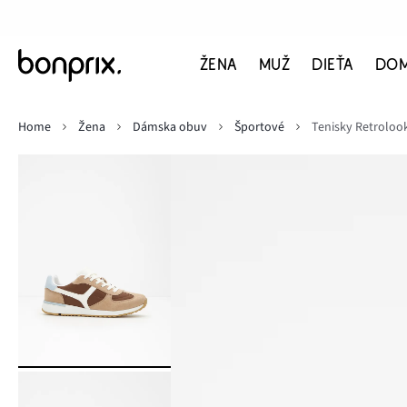
ŽENA
MUŽ
DIEŤA
DO
Home
Žena
Dámska obuv
Športové
Tenisky Retroloo