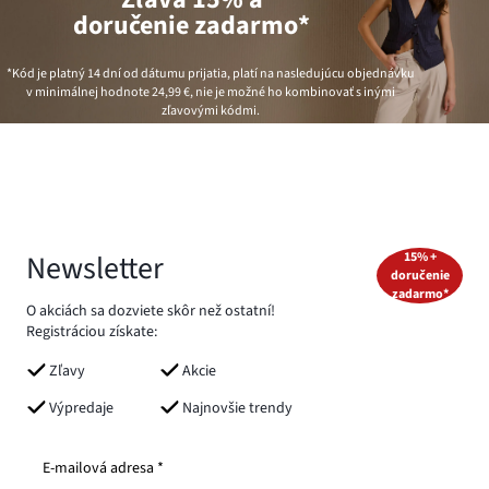
doručenie zadarmo*
*Kód je platný 14 dní od dátumu prijatia, platí na nasledujúcu objednávku
v minimálnej hodnote
24,99 €
, nie je možné ho kombinovať s inými
zľavovými kódmi.
Newsletter
15% +
doručenie
zadarmo*
O akciách sa dozviete skôr než ostatní!
Registráciou získate:
Zľavy
Akcie
Výpredaje
Najnovšie trendy
E-mailová adresa *