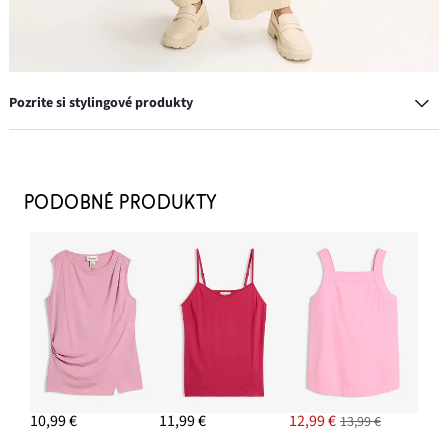
Pozrite si stylingové produkty
Mokasíny Chunky s ľahkou podrážkou
27,99 €
PODOBNÉ PRODUKTY
PRIDAŤ DO KOŠÍKA
Twillové nohavice z čistej bavlny
12,99 €
PRIDAŤ DO KOŠÍKA
Náušnice kruhy
11,99 €
10,99 €
11,99 €
12,99 €
13,99 €
PRIDAŤ DO KOŠÍKA