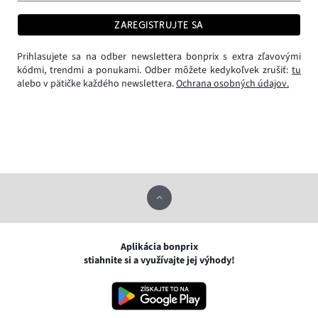
ZAREGISTRUJTE SA
Prihlasujete sa na odber newslettera bonprix s extra zľavovými
kódmi, trendmi a ponukami. Odber môžete kedykoľvek zrušiť:
tu
alebo v pätičke každého newslettera.
Ochrana osobných údajov.
Aplikácia bonprix
stiahnite si a využívajte jej výhody!