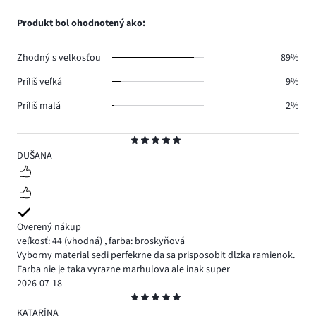
1,
3.
hlasov
počet
Produkt bol ohodnotený ako:
1.
hlasov
2.
Zhodný s veľkosťou
89%
Príliš veľká
9%
Príliš malá
2%
Hodnotenie
5
DUŠANA
Overený nákup
veľkosť: 44
(vhodná)
,
farba: broskyňová
Vyborny material sedi perfekrne da sa prisposobit dlzka ramienok.
Farba nie je taka vyrazne marhulova ale inak super
2026-07-18
Hodnotenie
5
KATARÍNA