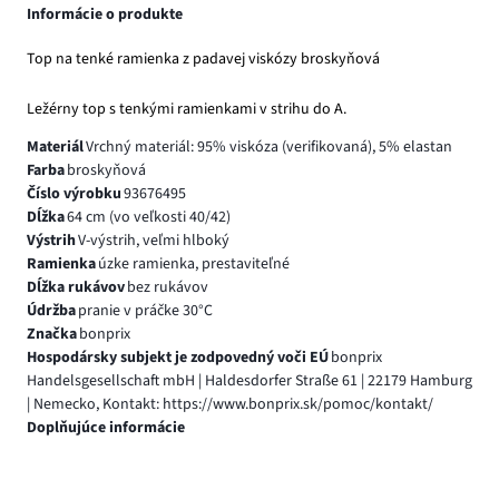
Informácie o produkte
Top na tenké ramienka z padavej viskózy broskyňová
Ležérny top s tenkými ramienkami v strihu do A.
Materiál
Vrchný materiál: 95% viskóza (verifikovaná), 5% elastan
Farba
broskyňová
Číslo výrobku
93676495
Dĺžka
64 cm (vo veľkosti 40/42)
Výstrih
V-výstrih, veľmi hlboký
Ramienka
úzke ramienka, prestaviteľné
Dĺžka rukávov
bez rukávov
Údržba
pranie v práčke 30°C
Značka
bonprix
Hospodársky subjekt je zodpovedný voči EÚ
bonprix
Handelsgesellschaft mbH | Haldesdorfer Straße 61 | 22179 Hamburg
| Nemecko, Kontakt: https://www.bonprix.sk/pomoc/kontakt/
Doplňujúce informácie