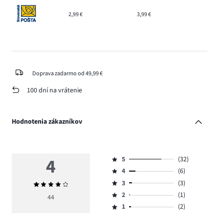
2,99 €
3,99 €
Doprava zadarmo od 49,99 €
100 dní na vrátenie
Hodnotenia zákazníkov
4
5
(32)
Hodnotenie
4
(6)
5,
Hodnotenie
počet
3
(3)
Priemerné
4,
Hodnotenie
hlasov
hodnotenie
počet
2
(1)
3,
44
Hodnotenie
32.
4
hlasov
počet
1
(2)
2,
Hodnotenie
6.
hlasov
počet