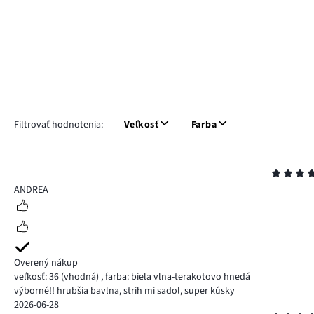
Filtrovať hodnotenia:
Veľkosť
Farba
Hodnotenie
5
ANDREA
Overený nákup
veľkosť: 36
(vhodná)
,
farba: biela vlna-terakotovo hnedá
výborné!! hrubšia bavlna, strih mi sadol, super kúsky
2026-06-28