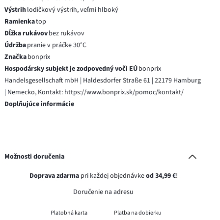
Výstrih
lodičkový výstrih, veľmi hlboký
Ramienka
top
Dĺžka rukávov
bez rukávov
Údržba
pranie v práčke 30°C
Značka
bonprix
Hospodársky subjekt je zodpovedný voči EÚ
bonprix
Handelsgesellschaft mbH | Haldesdorfer Straße 61 | 22179 Hamburg
| Nemecko, Kontakt: https://www.bonprix.sk/pomoc/kontakt/
Doplňujúce informácie
Možnosti doručenia
Doprava zdarma
pri každej objednávke
od 34,99 €
!
Doručenie na adresu
Platobná karta
Platba na dobierku