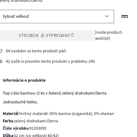
elený drahokam/čierna
Vybrať veľkosť
[node-product-
VÝROBOK JE VYPREDANÝ
wishlist]
84 osobám sa tento produkt páči
42 osôb si prezrelo tento produkt v priebehu 24h
Informácie o produkte
Top s bio bavlnou (2 ks v balení) zelený drahokam/čierna
Jednoduché tielko.
Materiál
Vrchný materiál: 95% bavlna (organická), 5% elastan
Farba
zelený drahokam/čierna
Číslo výrobku
92203095
Dĺžka
62 cm (vo veľkosti 40/42)