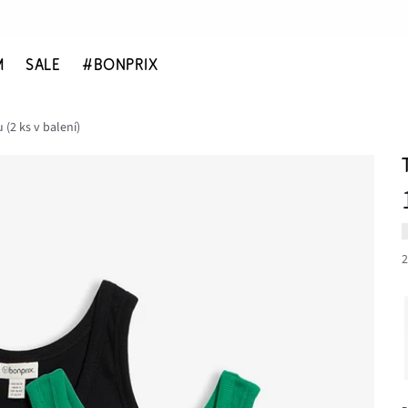
M
SALE
#BONPRIX
 (2 ks v balení)
2