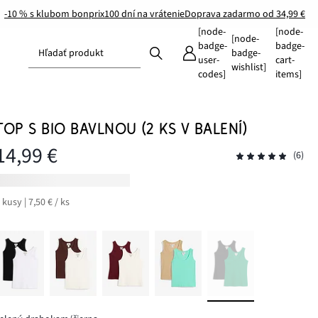
-10 % s klubom bonprix
100 dní na vrátenie
Doprava zadarmo od 34,99 €
[node-
[node-
[node-
badge-
badge-
Hľadať produkt
badge-
user-
cart-
wishlist]
codes]
items]
TOP S BIO BAVLNOU (2 KS V BALENÍ)
14,99 €
(6)
 kusy | 7,50 € / ks