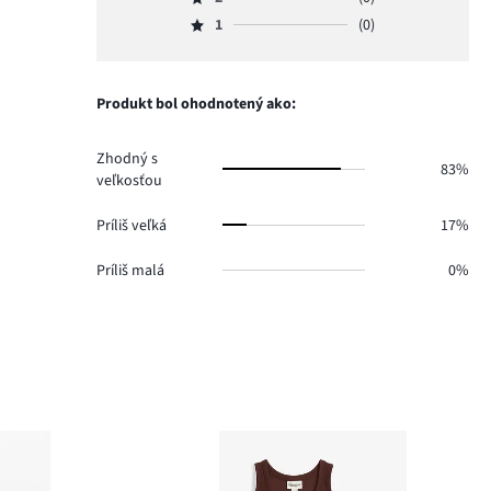
3,
Hodnotenie
4.
hlasov
počet
1
(0)
2,
Hodnotenie
1.
hlasov
počet
1,
1.
hlasov
počet
0.
hlasov
Produkt bol ohodnotený ako:
0.
Zhodný s
83%
veľkosťou
Príliš veľká
17%
Príliš malá
0%