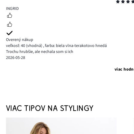
Hodnotenie
5
INGRID
Overený nákup
veľkosť: 40
(vhodná)
,
farba: biela vlna-terakotovo hnedá
Trochu hrubšie, ale nechala som si ich
2026-05-28
viac hodn
VIAC TIPOV NA STYLINGY