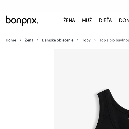
ŽENA
MUŽ
DIEŤA
DO
Home
Žena
Dámske oblečenie
Topy
Top s bio bavlnou