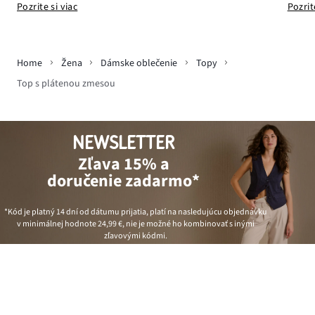
Pozrite si viac
Pozrit
Home
Žena
Dámske oblečenie
Topy
Top s plátenou zmesou
NEWSLETTER
Zľava 15% a
doručenie zadarmo*
*Kód je platný 14 dní od dátumu prijatia, platí na nasledujúcu objednávku
v minimálnej hodnote
24,99 €
, nie je možné ho kombinovať s inými
zľavovými kódmi.