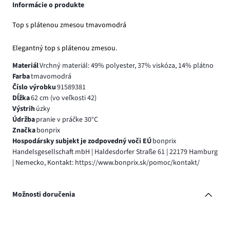
Informácie o produkte
Top s plátenou zmesou tmavomodrá
Elegantný top s plátenou zmesou.
Materiál
Vrchný materiál: 49% polyester, 37% viskóza, 14% plátno
Farba
tmavomodrá
Číslo výrobku
91589381
Dĺžka
62 cm (vo veľkosti 42)
Výstrih
úzky
Údržba
pranie v práčke 30°C
Značka
bonprix
Hospodársky subjekt je zodpovedný voči EÚ
bonprix
Handelsgesellschaft mbH | Haldesdorfer Straße 61 | 22179 Hamburg
| Nemecko, Kontakt: https://www.bonprix.sk/pomoc/kontakt/
Možnosti doručenia