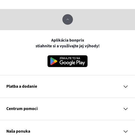
Aplikácia bonprix
stiahnite si a využívajte jej výhody!
Platba a dodanie
MasterCard
VISA
Centrum pomoci
Google pay
Apple pay
Otázky a odpovede
Platba a dodanie
Naša ponuka
Slovenská pošta