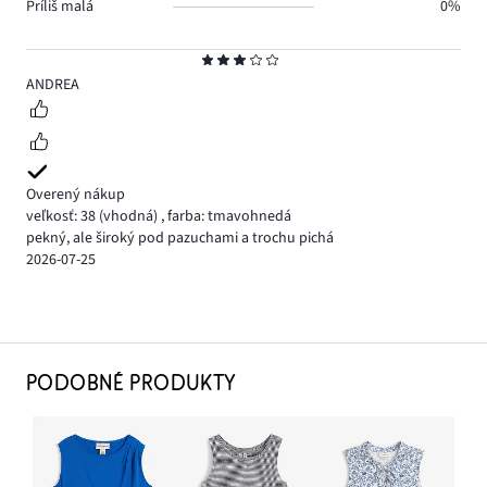
Príliš malá
0%
Hodnotenie
3
ANDREA
Overený nákup
veľkosť: 38
(vhodná)
,
farba: tmavohnedá
pekný, ale široký pod pazuchami a trochu pichá
2026-07-25
PODOBNÉ PRODUKTY