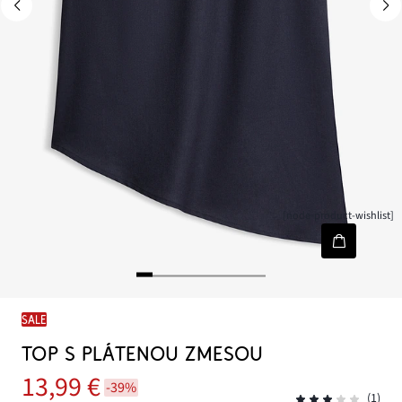
[node-product-wishlist]
SALE
TOP S PLÁTENOU ZMESOU
13,99 €
-39%
(1)