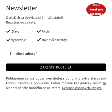
Newsletter
15% +
doručenie
zadarmo*
O akciách sa dozviete skôr než ostatní!
Registráciou získate:
Zľavy
Akcie
Výpredaje
Najnovšie trendy
E-mailová adresa *
ZAREGISTRUJTE SA
Prihlasujete sa na odber newslettera bonprix s extra zľavovými
kódmi, trendmi a ponukami. Odber môžete kedykoľvek zrušiť:
tu
alebo v pätičke každého newslettera.
Ochrana osobných údajov.