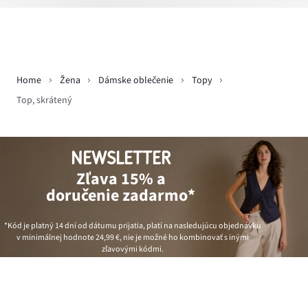
Home
Žena
Dámske oblečenie
Topy
Top, skrátený
NEWSLETTER
Zľava 15% a
doručenie zadarmo*
*Kód je platný 14 dní od dátumu prijatia, platí na nasledujúcu objednávku
v minimálnej hodnote
24,99 €
, nie je možné ho kombinovať s inými
zľavovými kódmi.