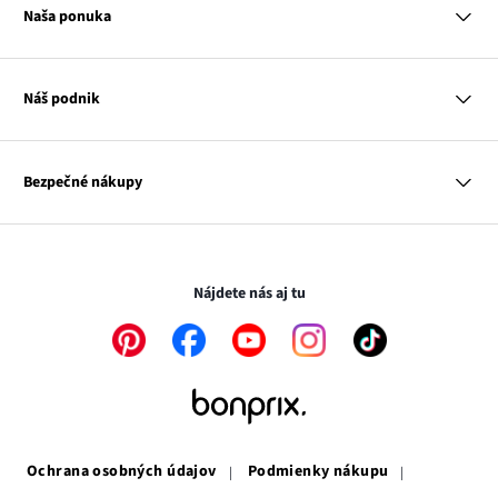
Platba a dodanie
Naša ponuka
Slovenská pošta
Vrátenie a reklamácia
Tabuľka veľkostí
Platba na dobierku
Žena
Klub bonprix
Muž
Katalóg
Náš podnik
Dieťa
Influencers
Dom
Kontakt
Odkaz
O nás
Inšpirácie
sa
Odkaz
Naša zodpovednosť
Mapa tagov
Bezpečné nákupy
otvorí
Odkaz
sa
Médiá
v
sa
otvorí
novom
otvorí
v
Transakcie a platby sú bezpečné so SSL spojením.
okne
v
novom
novom
okne
Nájdete nás aj tu
okne
Odkaz
Odkaz
Odkaz
Odkaz
Odkaz
sa
sa
sa
sa
sa
otvorí
otvorí
otvorí
otvorí
otvorí
v
v
v
v
v
novom
novom
novom
novom
novom
okne
okne
okne
okne
okne
Ochrana osobných údajov
Podmienky nákupu