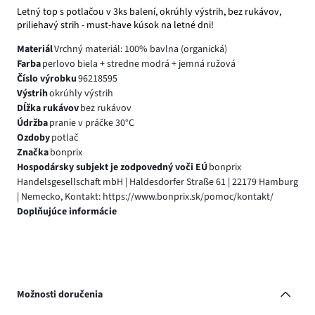
Letný top s potlačou v 3ks balení, okrúhly výstrih, bez rukávov,
priliehavý strih - must-have kúsok na letné dni!
Materiál
Vrchný materiál: 100% bavlna (organická)
Farba
perlovo biela + stredne modrá + jemná ružová
Číslo výrobku
96218595
Výstrih
okrúhly výstrih
Dĺžka rukávov
bez rukávov
Údržba
pranie v práčke 30°C
Ozdoby
potlač
Značka
bonprix
Hospodársky subjekt je zodpovedný voči EÚ
bonprix
Handelsgesellschaft mbH | Haldesdorfer Straße 61 | 22179 Hamburg
| Nemecko, Kontakt: https://www.bonprix.sk/pomoc/kontakt/
Doplňujúce informácie
Možnosti doručenia