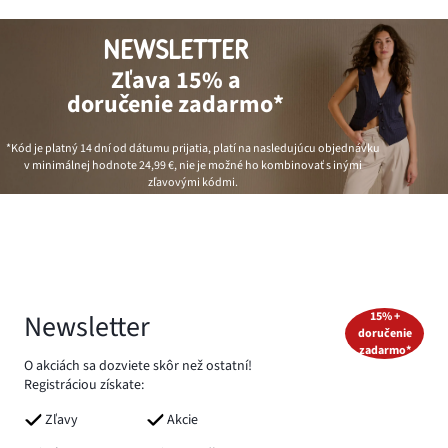
NEWSLETTER
Zľava 15% a
doručenie zadarmo*
*Kód je platný 14 dní od dátumu prijatia, platí na nasledujúcu objednávku
v minimálnej hodnote
24,99 €
, nie je možné ho kombinovať s inými
zľavovými kódmi.
Newsletter
15% +
doručenie
zadarmo*
O akciách sa dozviete skôr než ostatní!
Registráciou získate:
Zľavy
Akcie