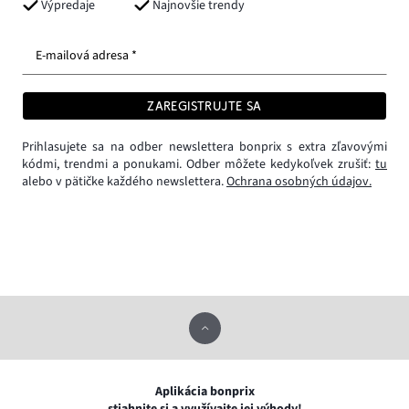
Výpredaje
Najnovšie trendy
E-mailová adresa *
ZAREGISTRUJTE SA
Prihlasujete sa na odber newslettera bonprix s extra zľavovými
kódmi, trendmi a ponukami. Odber môžete kedykoľvek zrušiť:
tu
alebo v pätičke každého newslettera.
Ochrana osobných údajov.
Aplikácia bonprix
stiahnite si a využívajte jej výhody!