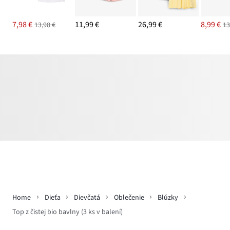
7,98 €
11,99 €
26,99 €
8,99 €
13,98 €
13
Home
Dieťa
Dievčatá
Oblečenie
Blúzky
Top z čistej bio bavlny (3 ks v balení)