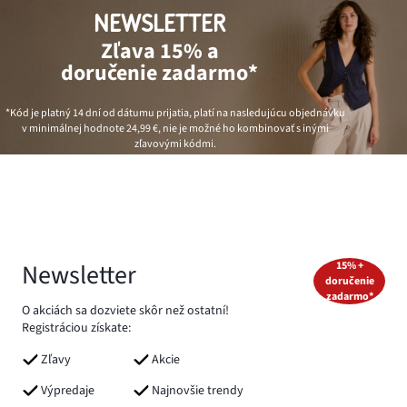
NEWSLETTER
Zľava 15% a
doručenie zadarmo*
*Kód je platný 14 dní od dátumu prijatia, platí na nasledujúcu objednávku
v minimálnej hodnote
24,99 €
, nie je možné ho kombinovať s inými
zľavovými kódmi.
Newsletter
15% +
doručenie
zadarmo*
O akciách sa dozviete skôr než ostatní!
Registráciou získate:
Zľavy
Akcie
Výpredaje
Najnovšie trendy