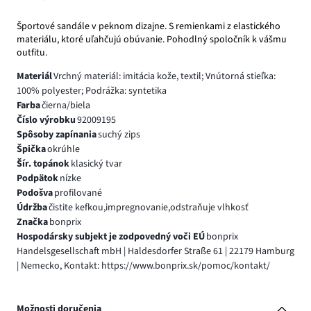
Športové sandále v peknom dizajne. S remienkami z elastického
materiálu, ktoré uľahčujú obúvanie. Pohodlný spoločník k vášmu
outfitu.
Materiál
Vrchný materiál: imitácia kože, textil; Vnútorná stieľka:
100% polyester; Podrážka: syntetika
Farba
čierna/biela
Číslo výrobku
92009195
Spôsoby zapínania
suchý zips
Špička
okrúhle
Šír. topánok
klasický tvar
Podpätok
nízke
Podošva
profilované
Údržba
čistite kefkou,impregnovanie,odstraňuje vlhkosť
Značka
bonprix
Hospodársky subjekt je zodpovedný voči EÚ
bonprix
Handelsgesellschaft mbH | Haldesdorfer Straße 61 | 22179 Hamburg
| Nemecko, Kontakt: https://www.bonprix.sk/pomoc/kontakt/
Možnosti doručenia