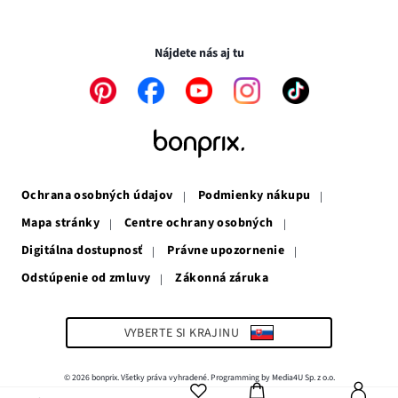
novom
otvorí
v
Transakcie a platby sú bezpečné so SSL spojením.
okne
v
novom
novom
okne
Nájdete nás aj tu
okne
Odkaz
Odkaz
Odkaz
Odkaz
Odkaz
sa
sa
sa
sa
sa
otvorí
otvorí
otvorí
otvorí
otvorí
v
v
v
v
v
novom
novom
novom
novom
novom
okne
okne
okne
okne
okne
Ochrana osobných údajov
Podmienky nákupu
Mapa stránky
Centre ochrany osobných
Digitálna dostupnosť
Právne upozornenie
Odstúpenie od zmluvy
Zákonná záruka
Odkaz
sa
otvorí
v
VYBERTE SI KRAJINU
novom
okne
© 2026 bonprix. Všetky práva vyhradené. Programming by Media4U Sp. z o.o.