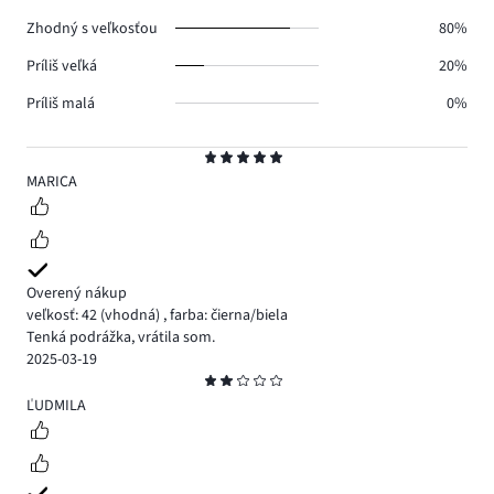
0.
Zhodný s veľkosťou
80%
Príliš veľká
20%
Príliš malá
0%
Hodnotenie
5
MARICA
Overený nákup
veľkosť: 42
(vhodná)
,
farba: čierna/biela
Tenká podrážka, vrátila som.
2025-03-19
Hodnotenie
2
ĽUDMILA