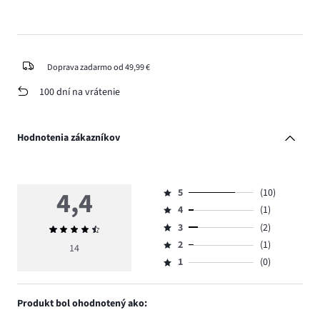
Doprava zadarmo od 49,99 €
100 dní na vrátenie
Hodnotenia zákazníkov
4,4
5
(10)
Hodnotenie
4
(1)
5,
Hodnotenie
počet
3
(2)
Priemerné
4,
Hodnotenie
hlasov
hodnotenie
počet
2
(1)
3,
14
Hodnotenie
10.
4,4
hlasov
počet
1
(0)
2,
Hodnotenie
1.
hlasov
počet
1,
2.
hlasov
počet
Produkt bol ohodnotený ako:
1.
hlasov