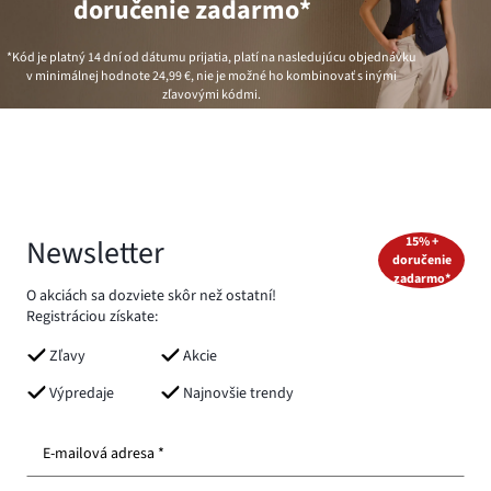
doručenie zadarmo*
*Kód je platný 14 dní od dátumu prijatia, platí na nasledujúcu objednávku
v minimálnej hodnote
24,99 €
, nie je možné ho kombinovať s inými
zľavovými kódmi.
Newsletter
15% +
doručenie
zadarmo*
O akciách sa dozviete skôr než ostatní!
Registráciou získate:
Zľavy
Akcie
Výpredaje
Najnovšie trendy
E-mailová adresa *