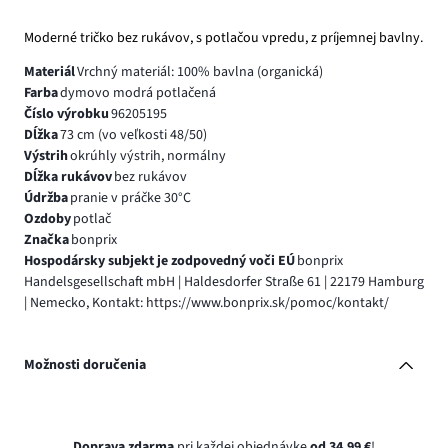
Moderné tričko bez rukávov, s potlačou vpredu, z príjemnej bavlny.
Materiál
Vrchný materiál: 100% bavlna (organická)
Farba
dymovo modrá potlačená
Číslo výrobku
96205195
Dĺžka
73 cm (vo veľkosti 48/50)
Výstrih
okrúhly výstrih, normálny
Dĺžka rukávov
bez rukávov
Údržba
pranie v práčke 30°C
Ozdoby
potlač
Značka
bonprix
Hospodársky subjekt je zodpovedný voči EÚ
bonprix
Handelsgesellschaft mbH | Haldesdorfer Straße 61 | 22179 Hamburg
| Nemecko, Kontakt: https://www.bonprix.sk/pomoc/kontakt/
Možnosti doručenia
Doprava zdarma
pri každej objednávke
od 34,99 €
!