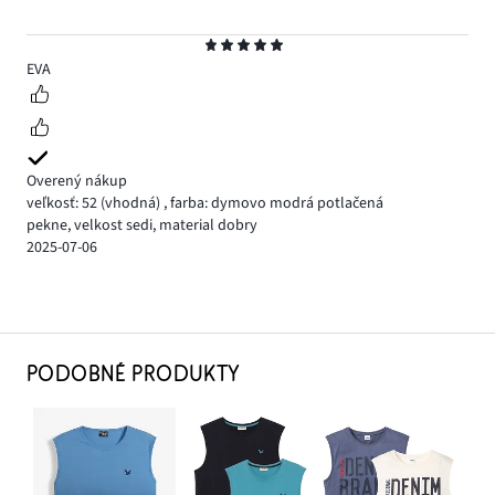
Hodnotenie
5
EVA
Overený nákup
veľkosť: 52
(vhodná)
,
farba: dymovo modrá potlačená
pekne, velkost sedi, material dobry
2025-07-06
PODOBNÉ PRODUKTY