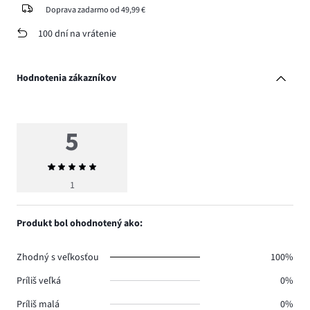
Doprava zadarmo od 49,99 €
100 dní na vrátenie
Hodnotenia zákazníkov
5
Priemerné
hodnotenie
1
5
Produkt bol ohodnotený ako:
Zhodný s veľkosťou
100%
Príliš veľká
0%
Príliš malá
0%