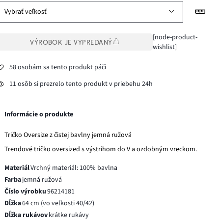
Vybrať veľkosť
[node-product-
VÝROBOK JE VYPREDANÝ
wishlist]
58 osobám sa tento produkt páči
11 osôb si prezrelo tento produkt v priebehu 24h
Informácie o produkte
Tričko Oversize z čistej bavlny jemná ružová
Trendové tričko oversized s výstrihom do V a ozdobným vreckom.
Materiál
Vrchný materiál: 100% bavlna
Farba
jemná ružová
Číslo výrobku
96214181
Dĺžka
64 cm (vo veľkosti 40/42)
Dĺžka rukávov
krátke rukávy