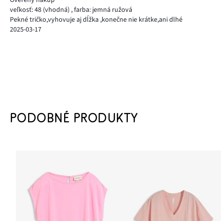
veľkosť: 48
(vhodná)
,
farba: jemná ružová
Pekné tričko,vyhovuje aj dĺžka ,konečne nie krátke,ani dlhé
2025-03-17
PODOBNÉ PRODUKTY