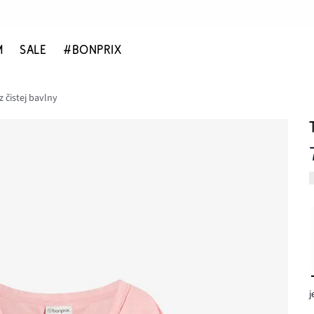
M
SALE
#BONPRIX
z čistej bavlny