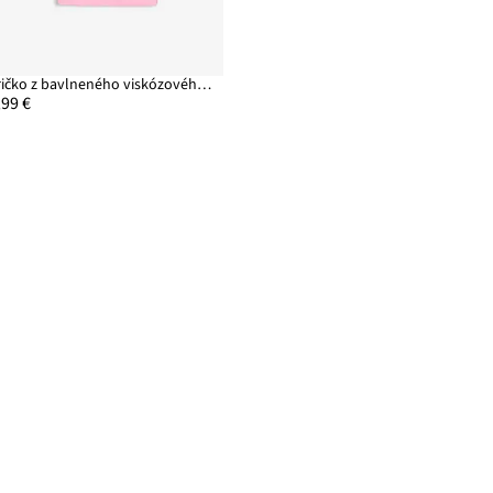
Tričko z bavlneného viskózového mixu
,99 €