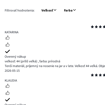
Filtrovať hodnotenia:
Veľkosť
Farba
Hodnotenie
5
KATARINA
Overený nákup
veľkosť: 44
(príliš veľká)
,
farba: prírodná
Tenší materiál, príjemný na nosenie na jar a v lete. Veľkosť 44 veľká. Ob
2026-05-15
Hodnotenie
5
KLAUDIA
Overený nákup