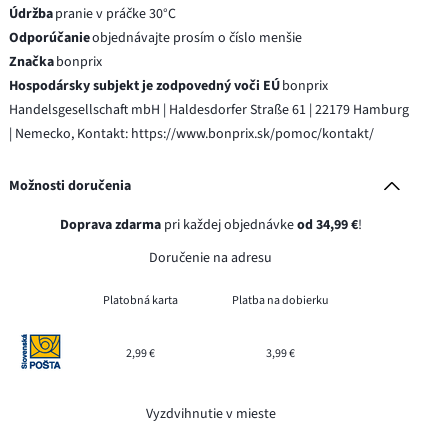
Údržba
pranie v práčke 30°C
Odporúčanie
objednávajte prosím o číslo menšie
Značka
bonprix
Hospodársky subjekt je zodpovedný voči EÚ
bonprix
Handelsgesellschaft mbH | Haldesdorfer Straße 61 | 22179 Hamburg
| Nemecko, Kontakt: https://www.bonprix.sk/pomoc/kontakt/
Možnosti doručenia
Doprava zdarma
pri každej objednávke
od 34,99 €
!
Doručenie na adresu
Platobná karta
Platba na dobierku
2,99 €
3,99 €
Vyzdvihnutie v mieste