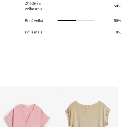
Zhodný s
50%
veľkosťou
Príliš veľká
50%
Príliš malá
0%