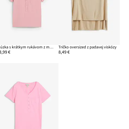
Blúzka s krátkym rukávom z mušelínu
Tričko oversized z padavej viskózy
3,99 €
8,49 €