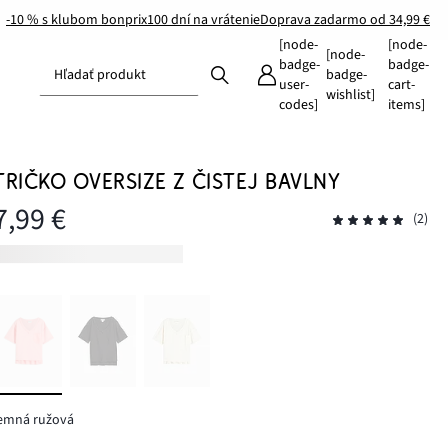
-10 % s klubom bonprix
100 dní na vrátenie
Doprava zadarmo od 34,99 €
[node-
[node-
[node-
badge-
badge-
Hľadať produkt
badge-
user-
cart-
wishlist]
codes]
items]
TRIČKO OVERSIZE Z ČISTEJ BAVLNY
7,99 €
(2)
jemná ružová