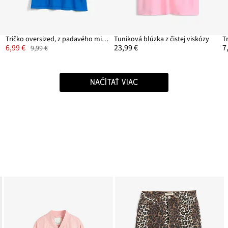
Tričko oversized, z padavého mixu viskózu
Tuniková blúzka z čistej viskózy
6,99 €
23,99 €
7
9,99 €
NAČÍTAŤ VIAC