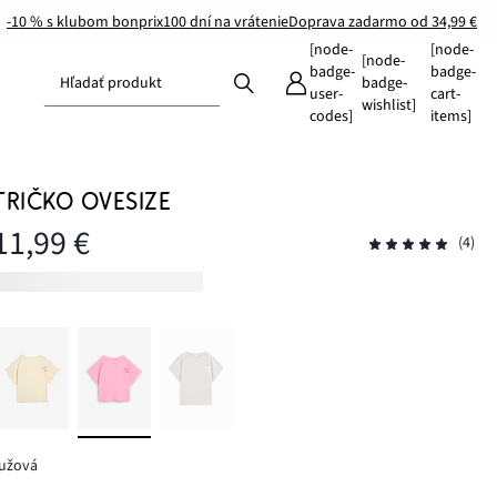
-10 % s klubom bonprix
100 dní na vrátenie
Doprava zadarmo od 34,99 €
[node-
[node-
[node-
badge-
badge-
Hľadať produkt
badge-
user-
cart-
wishlist]
codes]
items]
TRIČKO OVESIZE
11,99 €
(4)
ružová