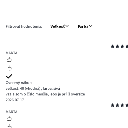
Filtrovať hodnotenia:
Veľkosť
Farba
Hodnotenie
5
MARTA
Overený nákup
veľkosť: 40
(vhodná)
,
farba: sivá
vzala som o číslo menšie, lebo je príliš oversize
2026-07-17
Hodnotenie
5
MARTA