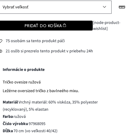
Vybrať veľkosť
[node-product-
PRIDAŤ DO KOŠÍKA
wishlist]
75 osobám sa tento produkt páči
21 osôb si prezrelo tento produkt v priebehu 24h
Informácie o produkte
Tričko ovesize ružová
Ležérne oversized tričko z bavlneého mixu.
Materiál
Vrchný materiál: 60% viskóza, 35% polyester
(recyklovaný), 5% elastan
Farba
ružová
Číslo výrobku
97968095
Dĺžka
70 cm (vo veľkosti 40/42)