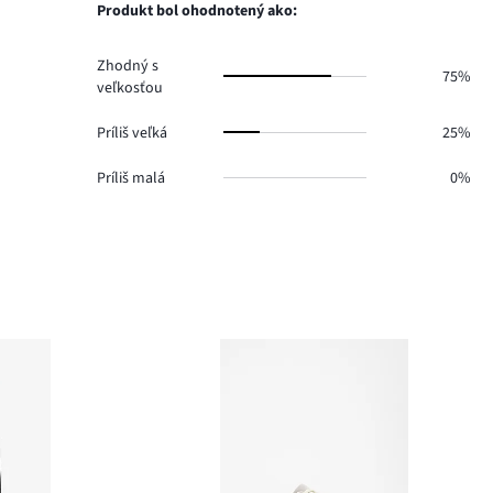
0.
hlasov
Produkt bol ohodnotený ako:
0.
Zhodný s
75%
veľkosťou
Príliš veľká
25%
Príliš malá
0%