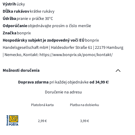
Výstrih
úzky
Dĺžka rukávov
krátke rukávy
Údržba
pranie v práčke 30°C
Odporúčanie
objednávajte prosím o číslo menšie
Značka
bonprix
Hospodársky subjekt je zodpovedný voči EÚ
bonprix
Handelsgesellschaft mbH | Haldesdorfer Straße 61 | 22179 Hamburg
| Nemecko, Kontakt: https://www.bonprix.sk/pomoc/kontakt/
Možnosti doručenia
Doprava zdarma
pri každej objednávke
od 34,99 €
!
Doručenie na adresu
Platobná karta
Platba na dobierku
2,99 €
3,99 €