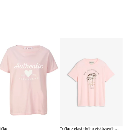
ričko
Tričko z elastického viskózového mixu