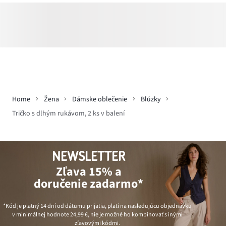
Home
Žena
Dámske oblečenie
Blúzky
Tričko s dlhým rukávom, 2 ks v balení
NEWSLETTER
Zľava 15% a
doručenie zadarmo*
*Kód je platný 14 dní od dátumu prijatia, platí na nasledujúcu objednávku
v minimálnej hodnote
24,99 €
, nie je možné ho kombinovať s inými
zľavovými kódmi.