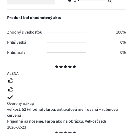
počet
1
(1)
2,
Hodnotenie
4.
hlasov
počet
1,
1.
hlasov
počet
Produkt bol ohodnotený ako:
0.
hlasov
1.
Zhodný s veľkosťou
100%
Príliš veľká
0%
Príliš malá
0%
Hodnotenie
5
ALENA
Overený nákup
veľkosť: 52
(vhodná)
,
farba: antracitová melírovaná + rubínovo
červená
Príjemné na nosenie. Farba ako na obrázku. Veľkosť sedí
2026-02-23