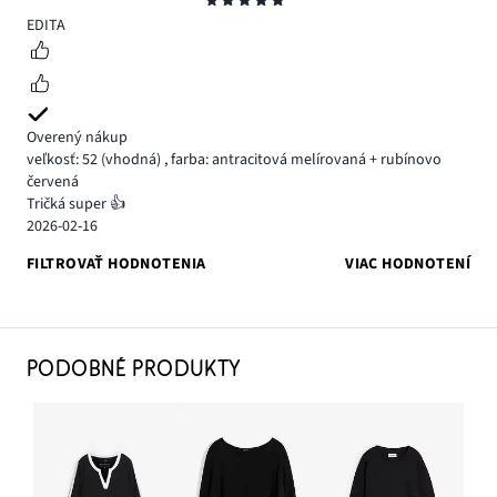
Hodnotenie
5
EDITA
Overený nákup
veľkosť: 52
(vhodná)
,
farba: antracitová melírovaná + rubínovo
červená
Tričká super 👍
2026-02-16
FILTROVAŤ HODNOTENIA
VIAC HODNOTENÍ
PODOBNÉ PRODUKTY