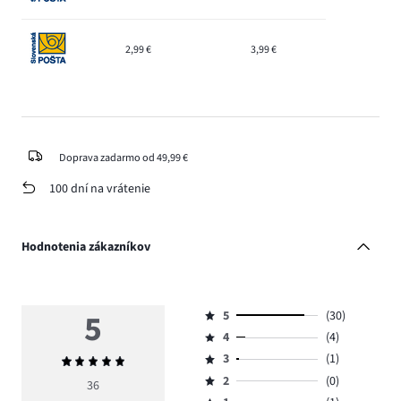
2,99 €
3,99 €
Doprava zadarmo od 49,99 €
100 dní na vrátenie
Hodnotenia zákazníkov
5
5
(30)
Hodnotenie
4
(4)
5,
Hodnotenie
počet
3
(1)
Priemerné
4,
Hodnotenie
hlasov
hodnotenie
počet
2
(0)
3,
36
Hodnotenie
30.
5
hlasov