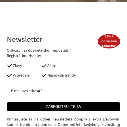
Newsletter
15% +
doručenie
zadarmo*
O akciách sa dozviete skôr než ostatní!
Registráciou získate:
Zľavy
Akcie
Výpredaje
Najnovšie trendy
E-mailová adresa *
ZAREGISTRUJTE SA
Prihlasujete sa na odber newslettera bonprix s extra zľavovými
kódmi, trendmi a ponukami. Odber môžete kedykoľvek zrušiť:
tu