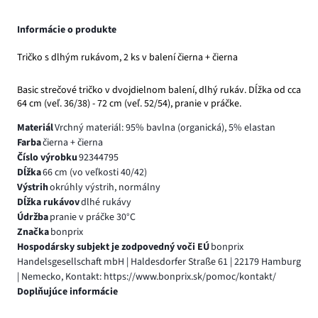
Informácie o produkte
Tričko s dlhým rukávom, 2 ks v balení čierna + čierna
Basic strečové tričko v dvojdielnom balení, dlhý rukáv. Dĺžka od cca
64 cm (veľ. 36/38) - 72 cm (veľ. 52/54), pranie v práčke.
Materiál
Vrchný materiál: 95% bavlna (organická), 5% elastan
Farba
čierna + čierna
Číslo výrobku
92344795
Dĺžka
66 cm (vo veľkosti 40/42)
Výstrih
okrúhly výstrih, normálny
Dĺžka rukávov
dlhé rukávy
Údržba
pranie v práčke 30°C
Značka
bonprix
Hospodársky subjekt je zodpovedný voči EÚ
bonprix
Handelsgesellschaft mbH | Haldesdorfer Straße 61 | 22179 Hamburg
| Nemecko, Kontakt: https://www.bonprix.sk/pomoc/kontakt/
Doplňujúce informácie