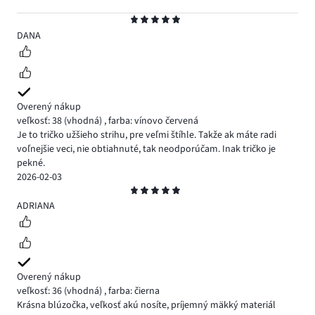
Hodnotenie
5
DANA
Overený nákup
veľkosť: 38
(vhodná)
,
farba: vínovo červená
Je to tričko užšieho strihu, pre veľmi štíhle. Takže ak máte radi
voľnejšie veci, nie obtiahnuté, tak neodporúčam. Inak tričko je
pekné.
2026-02-03
Hodnotenie
5
ADRIANA
Overený nákup
veľkosť: 36
(vhodná)
,
farba: čierna
Krásna blúzočka, veľkosť akú nosíte, príjemný mäkký materiál