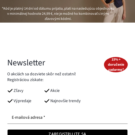
*Kód je platný 14 dní od dátumu prijatia, platí na nasledujúcu objednávku
v minimálnej hodnote
24,99 €
, nie je možné ho kombinovať s inými
zľavovými kódmi.
Newsletter
15% +
doručenie
zadarmo*
O akciách sa dozviete skôr než ostatní!
Registráciou získate:
Zľavy
Akcie
Výpredaje
Najnovšie trendy
E-mailová adresa *
ZAREGISTRUJTE SA