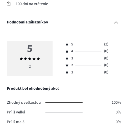
100 dní na vrátenie
Hodnotenia zákazníkov
5
5
(2)
Hodnotenie
4
(0)
5,
Hodnotenie
počet
3
(0)
Priemerné
4,
Hodnotenie
hlasov
hodnotenie
počet
2
(0)
3,
2
Hodnotenie
2.
5
hlasov
počet
1
(0)
2,
Hodnotenie
0.
hlasov
počet
1,
0.
hlasov
počet
Produkt bol ohodnotený ako:
0.
hlasov
0.
Zhodný s veľkosťou
100%
Príliš veľká
0%
Príliš malá
0%