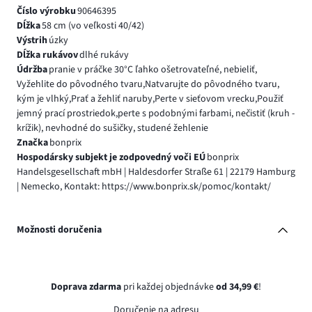
Číslo výrobku
90646395
Dĺžka
58 cm (vo veľkosti 40/42)
Výstrih
úzky
Dĺžka rukávov
dlhé rukávy
Údržba
pranie v práčke 30°C ľahko ošetrovateľné, nebieliť,
Vyžehlite do pôvodného tvaru,Natvarujte do pôvodného tvaru,
kým je vlhký,Prať a žehliť naruby,Perte v sieťovom vrecku,Použiť
jemný prací prostriedok,perte s podobnými farbami, nečistiť (kruh -
krížik), nevhodné do sušičky, studené žehlenie
Značka
bonprix
Hospodársky subjekt je zodpovedný voči EÚ
bonprix
Handelsgesellschaft mbH | Haldesdorfer Straße 61 | 22179 Hamburg
| Nemecko, Kontakt: https://www.bonprix.sk/pomoc/kontakt/
Možnosti doručenia
Doprava zdarma
pri každej objednávke
od 34,99 €
!
Doručenie na adresu