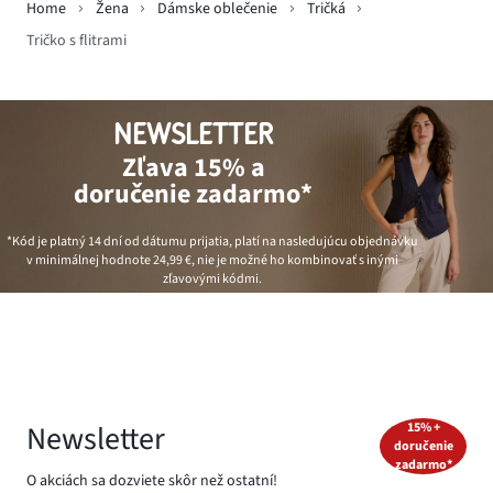
Home
Žena
Dámske oblečenie
Tričká
Tričko s flitrami
NEWSLETTER
Zľava 15% a
doručenie zadarmo*
*Kód je platný 14 dní od dátumu prijatia, platí na nasledujúcu objednávku
v minimálnej hodnote
24,99 €
, nie je možné ho kombinovať s inými
zľavovými kódmi.
Newsletter
15% +
doručenie
zadarmo*
O akciách sa dozviete skôr než ostatní!