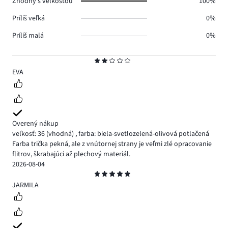
Zhodný s veľkosťou
100%
Príliš veľká
0%
Príliš malá
0%
Hodnotenie
2
EVA
Overený nákup
veľkosť: 36
(vhodná)
,
farba: biela-svetlozelená-olivová potlačená
Farba trička pekná, ale z vnútornej strany je veľmi zlé opracovanie
flitrov, škrabajúci až plechový materiál.
2026-08-04
Hodnotenie
5
JARMILA