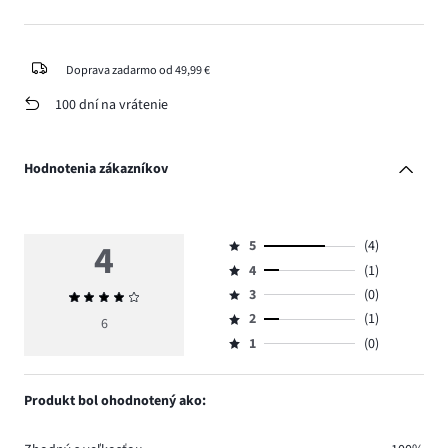
Doprava zadarmo od 49,99 €
100 dní na vrátenie
Hodnotenia zákazníkov
4
5
(4)
Hodnotenie
4
(1)
5,
Hodnotenie
počet
3
(0)
Priemerné
4,
Hodnotenie
hlasov
hodnotenie
počet
2
(1)
3,
6
Hodnotenie
4.
4
hlasov
počet
1
(0)
2,
Hodnotenie
1.
hlasov
počet
1,
0.
hlasov
počet
Produkt bol ohodnotený ako:
1.
hlasov
0.