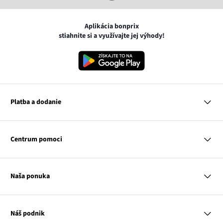
Aplikácia bonprix
stiahnite si a využívajte jej výhody!
Platba a dodanie
MasterCard
VISA
Centrum pomoci
Google pay
Apple pay
Otázky a odpovede
Platba a dodanie
Naša ponuka
Slovenská pošta
Vrátenie a reklamácia
Tabuľka veľkostí
Platba na dobierku
Žena
Klub bonprix
Muž
Katalóg
Náš podnik
Dieťa
Influencers