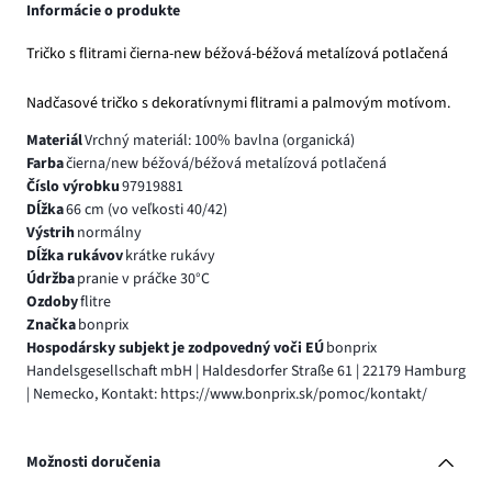
Informácie o produkte
Tričko s flitrami čierna-new béžová-béžová metalízová potlačená
Nadčasové tričko s dekoratívnymi flitrami a palmovým motívom.
Materiál
Vrchný materiál: 100% bavlna (organická)
Farba
čierna/new béžová/béžová metalízová potlačená
Číslo výrobku
97919881
Dĺžka
66 cm (vo veľkosti 40/42)
Výstrih
normálny
Dĺžka rukávov
krátke rukávy
Údržba
pranie v práčke 30°C
Ozdoby
flitre
Značka
bonprix
Hospodársky subjekt je zodpovedný voči EÚ
bonprix
Handelsgesellschaft mbH | Haldesdorfer Straße 61 | 22179 Hamburg
| Nemecko, Kontakt: https://www.bonprix.sk/pomoc/kontakt/
Možnosti doručenia