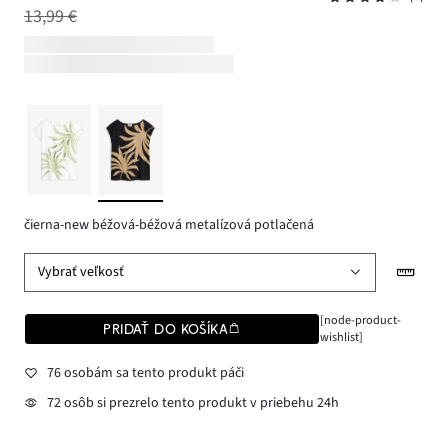
13,99 €
čierna-new béžová-béžová metalízová potlačená
Vybrať veľkosť
[node-product-
PRIDAŤ DO KOŠÍKA
wishlist]
76 osobám sa tento produkt páči
72 osôb si prezrelo tento produkt v priebehu 24h