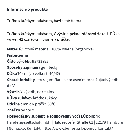
Informácie o produkte
Tričko s krátkym rukávom, bavlnené čierna
Tričko s krátkym rukávom, V-výstrih pekne zdôrazní dekolt. Dĺžka
vo veľ. 42 cca 70 cm, pranie v práčke.
Materiál
Vrchný materiál: 100% bavlna (organická)
Farba
čierna
Číslo výrobku
95723895
Spôsoby zapínania
gombičky
Dĺžka
70 cm (vo veľkosti 40/42)
Charakteristiky
lem s gumičkou a nariasením,predlžujúci výstrih
do V
Výstrih
V-výstrih, normálny
Dĺžka rukávov
krátke rukávy
Údržba
pranie v práčke 30°C
Značka
bonprix
Hospodársky subjekt je zodpovedný voči EÚ
bonprix
Handelsgesellschaft mbH | Haldesdorfer Straße 61 | 22179 Hamburg
| Nemecko, Kontakt: https://www.bonprix.sk/pomoc/kontakt/