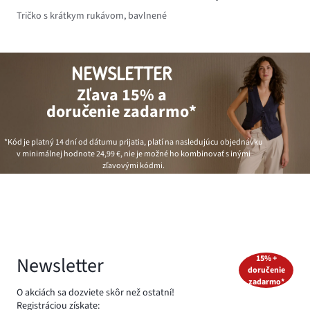
Tričko s krátkym rukávom, bavlnené
NEWSLETTER
Zľava 15% a
doručenie zadarmo*
*Kód je platný 14 dní od dátumu prijatia, platí na nasledujúcu objednávku
v minimálnej hodnote
24,99 €
, nie je možné ho kombinovať s inými
zľavovými kódmi.
Newsletter
15% +
doručenie
zadarmo*
O akciách sa dozviete skôr než ostatní!
Registráciou získate: