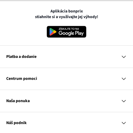
Aplikácia bonprix
stiahnite si a využívajte jej výhody!
Platba a dodanie
MasterCard
VISA
Centrum pomoci
Google pay
Apple pay
Otázky a odpovede
Platba a dodanie
Naša ponuka
Slovenská pošta
Vrátenie a reklamácia
Tabuľka veľkostí
Platba na dobierku
Žena
Klub bonprix
Muž
Katalóg
Náš podnik
Dieťa
Influencers
Dom