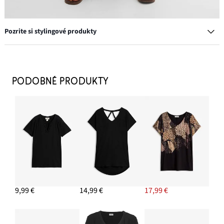
Pozrite si stylingové produkty
Napichovacie náušnice
11,99 €
PODOBNÉ PRODUKTY
PRIDAŤ DO KOŠÍKA
Šľapky
23,99 €
PRIDAŤ DO KOŠÍKA
Culotte nohavice z pláteného mixu
29,99 €
-11%
9,99 €
14,99 €
17,99 €
PRIDAŤ DO KOŠÍKA
Vaková kabelka s prackovým detailom