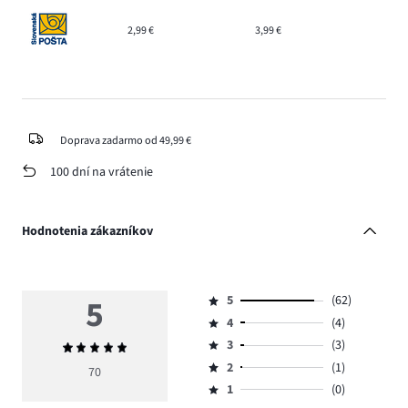
2,99 €
3,99 €
Doprava zadarmo od 49,99 €
100 dní na vrátenie
Hodnotenia zákazníkov
5
5
(62)
Hodnotenie
4
(4)
5,
Hodnotenie
počet
3
(3)
Priemerné
4,
Hodnotenie
hlasov
hodnotenie
počet
2
(1)
3,
70
Hodnotenie
62.
5
hlasov
počet
1
(0)
2,
Hodnotenie
4.
hlasov