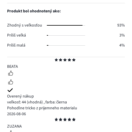
počet
1,
3.
hlasov
počet
Produkt bol ohodnotený ako:
1.
hlasov
0.
Zhodný s veľkosťou
93%
Príliš veľká
3%
Príliš malá
4%
Hodnotenie
5
BEATA
Overený nákup
veľkosť: 44
(vhodná)
,
farba: čierna
Pohodlne tricko z prijemneho materialu
2026-08-06
Hodnotenie
5
ZUZANA