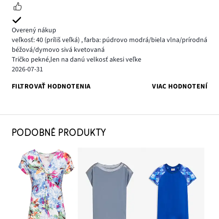
Overený nákup
veľkosť: 40
(príliš veľká)
,
farba: púdrovo modrá/biela vlna/prírodná
béžová/dymovo sivá kvetovaná
Tričko pekné,len na danú velkosť akesi veľke
2026-07-31
FILTROVAŤ HODNOTENIA
VIAC HODNOTENÍ
PODOBNÉ PRODUKTY