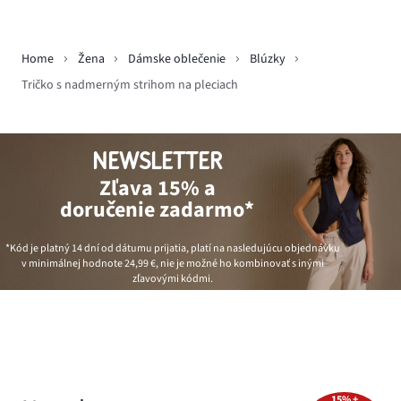
Home
Žena
Dámske oblečenie
Blúzky
Tričko s nadmerným strihom na pleciach
NEWSLETTER
Zľava 15% a
doručenie zadarmo*
*Kód je platný 14 dní od dátumu prijatia, platí na nasledujúcu objednávku
v minimálnej hodnote
24,99 €
, nie je možné ho kombinovať s inými
zľavovými kódmi.
15% +