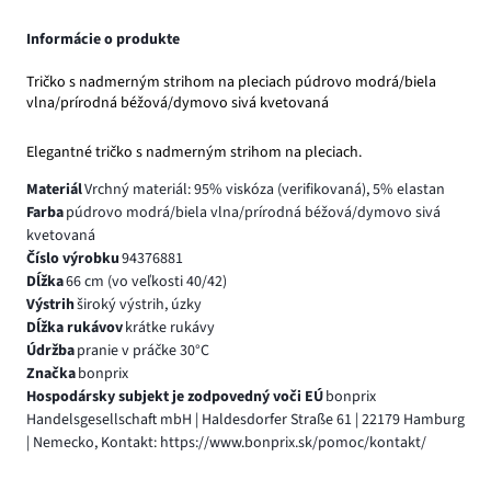
Informácie o produkte
Tričko s nadmerným strihom na pleciach púdrovo modrá/biela
vlna/prírodná béžová/dymovo sivá kvetovaná
Elegantné tričko s nadmerným strihom na pleciach.
Materiál
Vrchný materiál: 95% viskóza (verifikovaná), 5% elastan
Farba
púdrovo modrá/biela vlna/prírodná béžová/dymovo sivá
kvetovaná
Číslo výrobku
94376881
Dĺžka
66 cm (vo veľkosti 40/42)
Výstrih
široký výstrih, úzky
Dĺžka rukávov
krátke rukávy
Údržba
pranie v práčke 30°C
Značka
bonprix
Hospodársky subjekt je zodpovedný voči EÚ
bonprix
Handelsgesellschaft mbH | Haldesdorfer Straße 61 | 22179 Hamburg
| Nemecko, Kontakt: https://www.bonprix.sk/pomoc/kontakt/