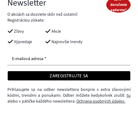
Newsletter
doručenie
zadarmo*
O akciách sa dozviete skôr než ostatní!
Registráciou získate:
Zľavy
Akcie
Výpredaje
Najnovšie trendy
E-mailová adresa *
ZAREGISTRUJTE SA
Prihlasujete sa na odber newslettera bonprix s extra zľavovými
kódmi, trendmi a ponukami. Odber môžete kedykoľvek zrušiť:
tu
alebo v pätičke každého newslettera.
Ochrana osobných údajov.