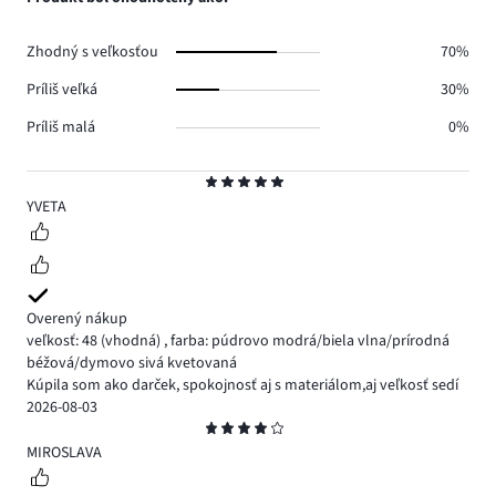
0.
hlasov
0.
Zhodný s veľkosťou
70%
Príliš veľká
30%
Príliš malá
0%
Hodnotenie
5
YVETA
Overený nákup
veľkosť: 48
(vhodná)
,
farba: púdrovo modrá/biela vlna/prírodná
béžová/dymovo sivá kvetovaná
Kúpila som ako darček, spokojnosť aj s materiálom,aj veľkosť sedí
2026-08-03
Hodnotenie
4
MIROSLAVA