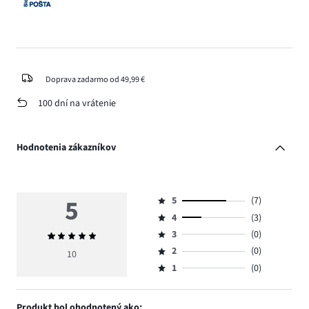
Doprava zadarmo od 49,99 €
100 dní na vrátenie
Hodnotenia zákazníkov
5
5
(7)
Hodnotenie
4
(3)
5,
Hodnotenie
počet
3
(0)
Priemerné
4,
Hodnotenie
hlasov
hodnotenie
počet
2
(0)
3,
10
Hodnotenie
7.
5
hlasov
počet
1
(0)
2,
Hodnotenie
3.
hlasov
počet
1,
0.
hlasov
počet
Produkt bol ohodnotený ako: