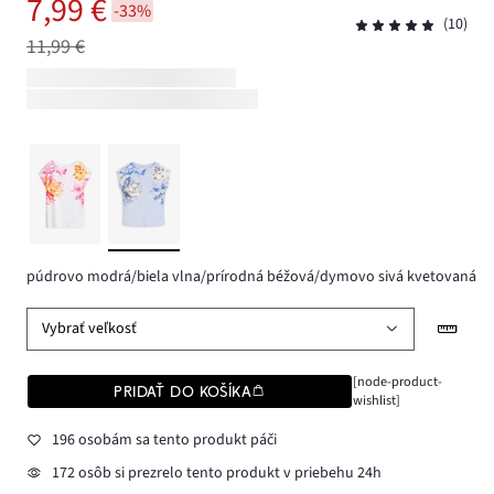
7,99 €
-33%
(10)
11,99 €
púdrovo modrá/biela vlna/prírodná béžová/dymovo sivá kvetovaná
Vybrať veľkosť
[node-product-
PRIDAŤ DO KOŠÍKA
wishlist]
196 osobám sa tento produkt páči
172 osôb si prezrelo tento produkt v priebehu 24h