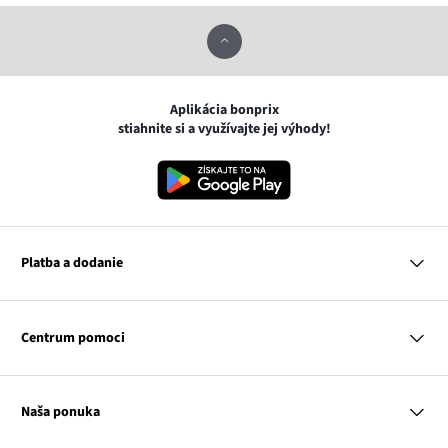
Aplikácia bonprix
stiahnite si a využívajte jej výhody!
Platba a dodanie
MasterCard
VISA
Centrum pomoci
Google pay
Apple pay
Otázky a odpovede
Platba a dodanie
Naša ponuka
Slovenská pošta
Vrátenie a reklamácia
Tabuľka veľkostí
Platba na dobierku