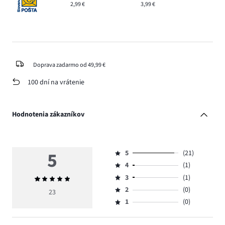
2,99 €
3,99 €
Doprava zadarmo od 49,99 €
100 dní na vrátenie
Hodnotenia zákazníkov
5
5
(21)
Hodnotenie
4
(1)
5,
Hodnotenie
počet
3
(1)
Priemerné
4,
Hodnotenie
hlasov
hodnotenie
počet
2
(0)
3,
23
Hodnotenie
21.
5
hlasov
počet
1
(0)
2,
Hodnotenie
1.
hlasov
počet
1,
1.
hlasov