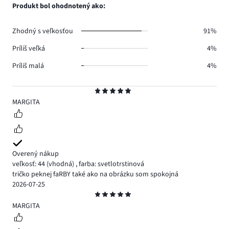
počet
Produkt bol ohodnotený ako:
0.
hlasov
0.
Zhodný s veľkosťou
91%
Príliš veľká
4%
Príliš malá
4%
Hodnotenie
5
MARGITA
Overený nákup
veľkosť: 44
(vhodná)
,
farba: svetlotrstinová
tričko peknej faRBY také ako na obrázku som spokojná
2026-07-25
Hodnotenie
5
MARGITA