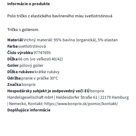
Informácie o produkte
Polo tričko z elastického bavlneného mixu svetlotrstinová
Tričko s golierom.
Materiál
Vrchný materiál: 95% bavlna (organická), 5% elastan
Farba
svetlotrstinová
Číslo výrobku
97747695
Dĺžka
66 cm (vo veľkosti 40/42)
Golier
pólový golier
Dĺžka rukávov
krátke rukávy
Údržba
pranie v práčke 30°C
Značka
bonprix
Hospodársky subjekt je zodpovedný voči EÚ
bonprix
Handelsgesellschaft mbH | Haldesdorfer Straße 61 | 22179 Hamburg
| Nemecko, Kontakt: https://www.bonprix.sk/pomoc/kontakt/
Doplňujúce informácie