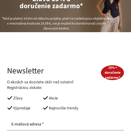
doručenie zadarmo*
*Kód je platný 14 dní od dátumu prijatia, platí na nasledujúcu objednávku
v minimálnej hodnote
24,99 €
, nie je možné ho kombinovať s inými
zľavovými kódmi.
Newsletter
15% +
doručenie
zadarmo*
O akciách sa dozviete skôr než ostatní!
Registráciou získate:
Zľavy
Akcie
Výpredaje
Najnovšie trendy
E-mailová adresa *